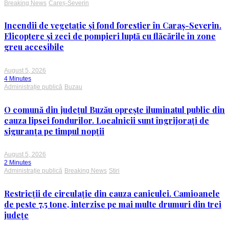
Breaking News
Careș-Severin
Incendii de vegetație și fond forestier în Caraș-Severin.
Elicoptere și zeci de pompieri luptă cu flăcările în zone
greu accesibile
August 5, 2026
4 Minutes
Administrație publică
Buzau
O comună din județul Buzău oprește iluminatul public din
cauza lipsei fondurilor. Localnicii sunt îngrijorați de
siguranța pe timpul nopții
August 5, 2026
2 Minutes
Administrație publică
Breaking News
Stiri
Restricții de circulație din cauza caniculei. Camioanele
de peste 7,5 tone, interzise pe mai multe drumuri din trei
județe