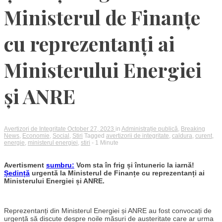
Ministerul de Finanțe
cu reprezentanți ai
Ministerului Energiei
și ANRE
Avertizori de Integritate
October 27, 2023
in
Administrație publică
,
Breaking
News
,
Economie
,
Social
,
Stiri
Tagged
avertizorii de integritate
,
caldura
,
curent
,
energie
,
ministerul energiei
,
stiri
- 1 Minute
Avertisment
sumbru:
Vom sta în frig și întuneric la iarnă!
Ședință
urgentă la Ministerul de Finanțe cu reprezentanți ai
Ministerului Energiei și ANRE.
Reprezentanți din Ministerul Energiei și ANRE au fost convocați de
urgență să discute despre noile măsuri de austeritate care ar urma