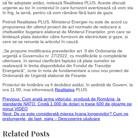
să fie adoptate astăzi, notează Realitatea PLUS. Aceste discuții
urgente au loc în contextul în care furnizorii avertizează că vom sta
în frig, la iarnă, pentru că vom rămâne fără bani de gaze.
Potrivit Realitatea PLUS, Ministerul Energiei nu este de acord cu
propunerea din ultimul proiect de act normativ de reducere a
cheltuielilor bugetare elaborat de Miniterul Finanțelor, prin care se
limitează plata datoriilor către furnizorii de electricitate și gaze, și
cere se se renunțe la articolul în cauză.
„Se propune modificarea prevederilor art. 9 din Ordonanța de
urgență a Guvernului nr. 27/2022, cu modificările și completările
ulterioare, în sensul clarificării faptului că plata sumelor se
realizează în limita disponibilului din Fondul de Tranziție
Energetică”, scrie în nota de fundamentare a unui nou proiect de
Ordonanță de Urgență elaborat de Finanțe.
Proiectul de hotărâre va fi dezbătut astăzi, în ședință de Guvern, la
ora 11.00, mai informează
Realitatea
PLUS.
Post
Previous:
Cum arată arma viitorului, produsă de România, la
standarde NATO. Costă 1.000 de dolari și trage 600 de gloanțe pe
minut VIDEO
navigation
Next:
De ce este considerată mierea hrana longevivilor? Cum ne
prelungește, de fapt, viața – Descoperire uluitoare
Related Posts