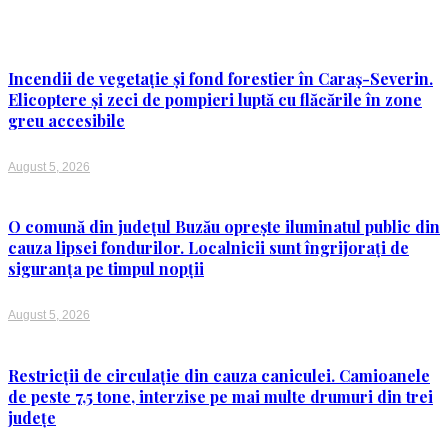
Incendii de vegetație și fond forestier în Caraș-Severin.
Elicoptere și zeci de pompieri luptă cu flăcările în zone
greu accesibile
August 5, 2026
O comună din județul Buzău oprește iluminatul public din
cauza lipsei fondurilor. Localnicii sunt îngrijorați de
siguranța pe timpul nopții
August 5, 2026
Restricții de circulație din cauza caniculei. Camioanele
de peste 7,5 tone, interzise pe mai multe drumuri din trei
județe