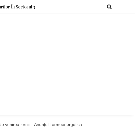
rilor În Sectorul 3
o
e de venirea iernii – Anunțul Termoenergetica