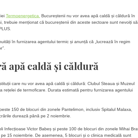
iei
Termoenergetica.
Bucureștenii nu vor avea apă caldă și căldură în
și, trebuie menționat că bucureștenii din aceste sectoare sunt nevoiți să
 PLUS.
ități în furnizarea agentului termic și anunță că „lucrează în regim
r”.
ă apă caldă și căldură
nstituții care nu vor avea apă caldă și căldură: Clubul Steaua și Muzeul
re a rețelei de termoficare. Durata estimată pentru furnizarea agentului
peste 150 de blocuri din zonele Pantelimon, inclusiv Spitalul Malaxa,
crările durează până pe 2 noiembrie.
 Boli Infecțioase Victor Babeș și peste 100 de blocuri din zonele Mihai Br
 pe 15 noiembrie. De asemenea, 5 blocuri și o clinica medicală sunt