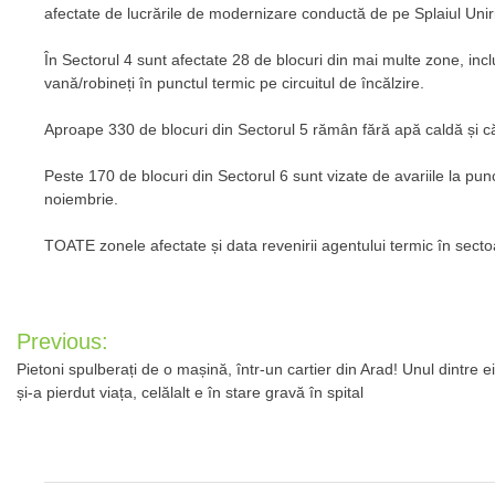
afectate de lucrările de modernizare conductă de pe Splaiul Unir
În Sectorul 4 sunt afectate 28 de blocuri din mai multe zone, inc
vană/robineți în punctul termic pe circuitul de încălzire.
Aproape 330 de blocuri din Sectorul 5 rămân fără apă caldă și c
Peste 170 de blocuri din Sectorul 6 sunt vizate de avariile la punc
noiembrie.
TOATE zonele afectate și data revenirii agentului termic în secto
Post
Previous:
navigation
Pietoni spulberați de o mașină, într-un cartier din Arad! Unul dintre ei
și-a pierdut viața, celălalt e în stare gravă în spital