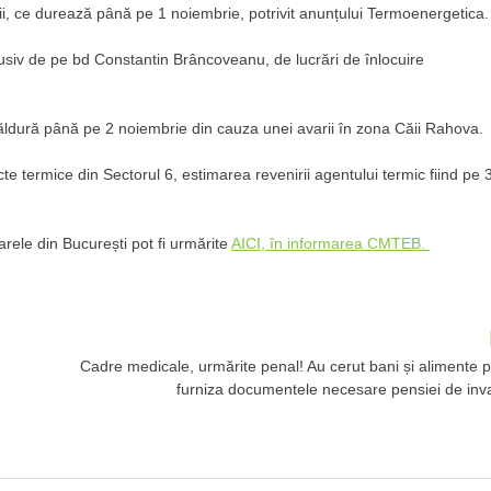
ii, ce durează până pe 1 noiembrie, potrivit anunțului Termoenergetica.
lusiv de pe bd Constantin Brâncoveanu, de lucrări de înlocuire
ăldură până pe 2 noiembrie din cauza unei avarii în zona Căii Rahova.
te termice din Sectorul 6, estimarea revenirii agentului termic fiind pe 
arele din București pot fi urmărite
AICI, în informarea CMTEB.
Cadre medicale, urmărite penal! Au cerut bani și alimente 
furniza documentele necesare pensiei de inva