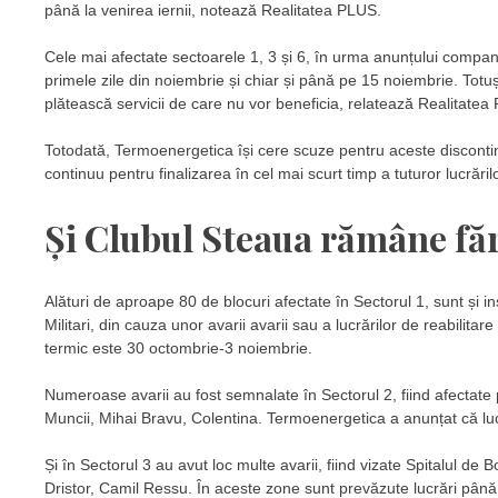
până la venirea iernii, notează Realitatea PLUS.
Cele mai afectate sectoarele 1, 3 și 6, în urma anunțului compan
primele zile din noiembrie și chiar și până pe 15 noiembrie. Totu
plătească servicii de care nu vor beneficia, relatează Realitatea
Totodată, Termoenergetica își cere scuze pentru aceste discontinu
continuu pentru finalizarea în cel mai scurt timp a tuturor lucrărilo
Și Clubul Steaua rămâne făr
Alături de aproape 80 de blocuri afectate în Sectorul 1, sunt și i
Militari, din cauza unor avarii avarii sau a lucrărilor de reabilita
termic este 30 octombrie-3 noiembrie.
Numeroase avarii au fost semnalate în Sectorul 2, fiind afectate 
Muncii, Mihai Bravu, Colentina. Termoenergetica a anunțat că lu
Și în Sectorul 3 au avut loc multe avarii, fiind vizate Spitalul de
Dristor, Camil Ressu. În aceste zone sunt prevăzute lucrări până