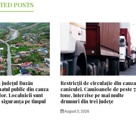
TED POSTS
 județul Buzău
Restricții de circulație din cauz
natul public din cauza
caniculei. Camioanele de peste 7
lor. Localnicii sunt
tone, interzise pe mai multe
e siguranța pe timpul
drumuri din trei județe
August 3, 2026