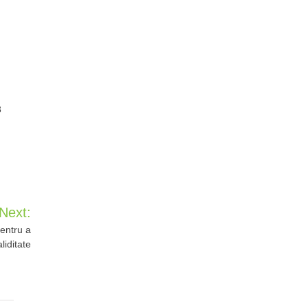
3
Next:
pentru a
liditate