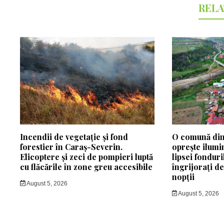
RELA
Incendii de vegetație și fond
O comună din
forestier în Caraș-Severin.
oprește ilumi
Elicoptere și zeci de pompieri luptă
lipsei fonduri
cu flăcările în zone greu accesibile
îngrijorați d
nopții
August 5, 2026
August 5, 2026