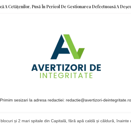
ică A Cetățenilor, Pusă În Pericol De Gestionarea Defectuoasă A Deșeu
Primim sesizari la adresa redactiei: redactie@avertizori-deintegritate.r
blocuri și 2 mari spitale din Capitală, fără apă caldă și căldură, înaint