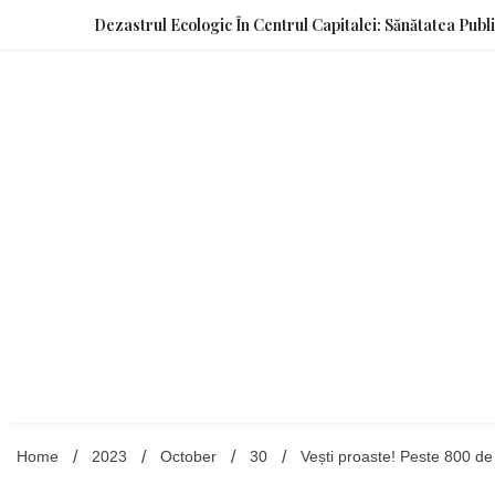
Skip
Dezastrul Ecologic În Centrul Capitalei: Sănătatea Publ
to
content
Home
2023
October
30
Vești proaste! Peste 800 de 