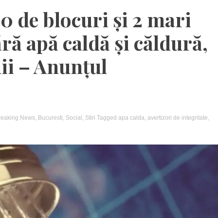
00 de blocuri și 2 mari
ără apă caldă și căldură,
nii – Anunțul
reaking News
,
Bucuresti
,
Social
,
Stiri
Tagged
apa calda
,
avertizori de integritate
,