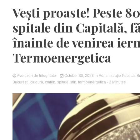
Vești proaste! Peste 8
spitale din Capitală, f
înainte de venirea ier
Termoenergetica
Avertizori de Integritate
October 30, 2023
in
Administrație Publică
,
B
București
,
caldura
,
cmteb
,
spitale
,
stiri
,
termoenergetica
- 2 Minutes