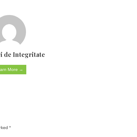
i de Integritate
arn More →
arked
*