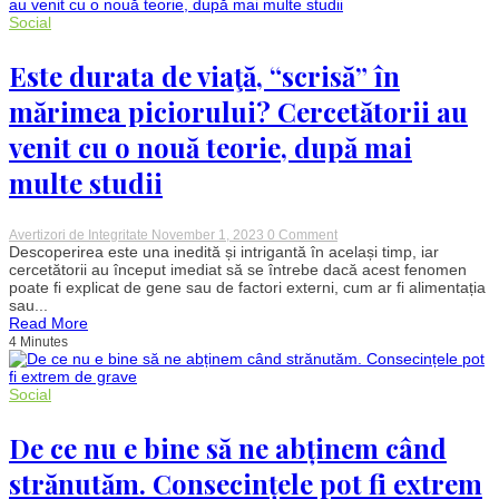
mari
arși:
Social
„Lucrurile
s-
au
Este durata de viaţă, “scrisă” în
schimbat
faţă
mărimea piciorului? Cercetătorii au
de
acum
venit cu o nouă teorie, după mai
opt
ani”
multe studii
on
Avertizori de Integritate
November 1, 2023
0 Comment
Este
Descoperirea este una inedită și intrigantă în același timp, iar
durata
cercetătorii au început imediat să se întrebe dacă acest fenomen
de
poate fi explicat de gene sau de factori externi, cum ar fi alimentația
viaţă,
sau...
“scrisă”
Read More
în
4 Minutes
mărimea
piciorului?
Cercetătorii
au
Social
venit
cu
o
De ce nu e bine să ne abținem când
nouă
teorie,
strănutăm. Consecințele pot fi extrem
după