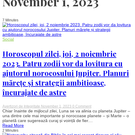
November 1, 2023
7 Minutes
Social
Horoscopul zilei, joi, 2 noiembrie
2023. Patru zodii vor da lovitura cu
ajutorul norocosului Jupiter. Planuri
mărețe și strategii ambitioase,
încurajate de astre
on
Avertizori de Integritate
November 1, 2023
0 Comment
Horoscopul
Chiar înainte de mijlocul zilei, Luna se va alinia cu planeta Jupiter –
zilei,
una dintre cele mai importante și norocoase planete – și Marte – o
joi,
planetă care sugerează curaj și voință de fier....
2
Read More
noiembrie
2 Minutes
2023.