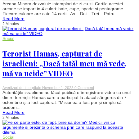
Horoscop
Arcana Minora dezvaluie intamplari de zi cu zi. Cartile acestei
TAROT
arcane se impart in 4 culori: bate, cupe, spade si pentagrame.
lunar
Fiecare culoare are cate 14 carti: As – Doi – Trei – Patru...
NOIEMBRIE
Read More
2023.
2 Minutes
Mesajul
cărților
de
tarot
Social
pentru
toate
Terorist Hamas, capturat de
zodiile
israelieni: „Dacă tatăl meu mă vede,
mă va ucide” VIDEO
on
Avertizori de Integritate
November 1, 2023
0 Comment
Terorist
Autoritățile israeliene au făcut publică o înregistrare video cu unul
Hamas,
dintre teroriștii Hamas care a participat la atacul sângeros din 7
capturat
octombrie și a fost capturat. ”Misiunea a fost pur și simplu să
de
ucidem....
israelieni:
Read More
„Dacă
2 Minutes
tatăl
meu
mă
vede,
mă
Social