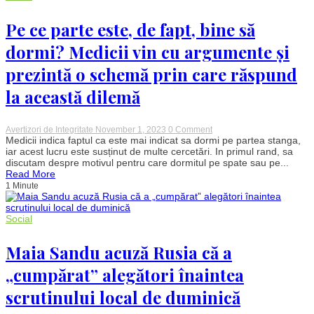
va
ucide”
VIDEO
Pe ce parte este, de fapt, bine să
dormi? Medicii vin cu argumente și
prezintă o schemă prin care răspund
la această dilemă
on
Avertizori de Integritate
November 1, 2023
0 Comment
Pe
Medicii indica faptul ca este mai indicat sa dormi pe partea stanga,
ce
iar acest lucru este susținut de multe cercetări. In primul rand, sa
parte
discutam despre motivul pentru care dormitul pe spate sau pe...
este,
Read More
de
1 Minute
fapt,
bine
să
dormi?
Social
Medicii
vin
Maia Sandu acuză Rusia că a
cu
argumente
și
„cumpărat” alegători înaintea
prezintă
o
scrutinului local de duminică
schemă
prin