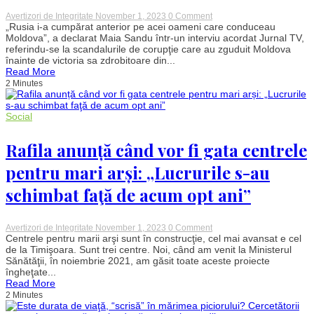
care
răspund
on
Avertizori de Integritate
November 1, 2023
0 Comment
la
Maia
„Rusia i-a cumpărat anterior pe acei oameni care conduceau
această
Sandu
Moldova”, a declarat Maia Sandu într-un interviu acordat Jurnal TV,
dilemă
acuză
referindu-se la scandalurile de corupţie care au zguduit Moldova
Rusia
înainte de victoria sa zdrobitoare din...
că
Read More
a
2 Minutes
„cumpărat”
alegători
înaintea
scrutinului
Social
local
de
duminică
Rafila anunță când vor fi gata centrele
pentru mari arși: „Lucrurile s-au
schimbat faţă de acum opt ani”
on
Avertizori de Integritate
November 1, 2023
0 Comment
Rafila
Centrele pentru marii arşi sunt în construcţie, cel mai avansat e cel
anunță
de la Timişoara. Sunt trei centre. Noi, când am venit la Ministerul
când
Sănătăţii, în noiembrie 2021, am găsit toate aceste proiecte
vor
îngheţate...
fi
Read More
gata
2 Minutes
centrele
pentru