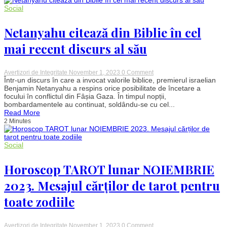
Patru
Social
zodii
vor
da
Netanyahu citează din Biblie în cel
lovitura
cu
ajutorul
mai recent discurs al său
norocosului
Jupiter.
Planuri
mărețe
on
Avertizori de Integritate
November 1, 2023
0 Comment
și
Netanyahu
Într-un discurs în care a invocat valorile biblice, premierul israelian
strategii
citează
Benjamin Netanyahu a respins orice posibilitate de încetare a
ambitioase,
din
focului în conflictul din Fâșia Gaza. În timpul nopții,
încurajate
Biblie
bombardamentele au continuat, soldându-se cu cel...
de
în
Read More
astre
cel
2 Minutes
mai
recent
discurs
al
Social
său
Horoscop TAROT lunar NOIEMBRIE
2023. Mesajul cărților de tarot pentru
toate zodiile
on
Avertizori de Integritate
November 1, 2023
0 Comment