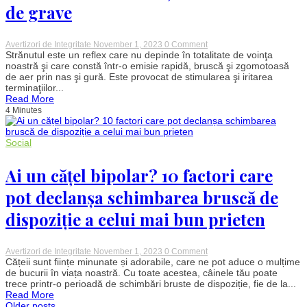
mai
de grave
multe
studii
on
Avertizori de Integritate
November 1, 2023
0 Comment
De
Strănutul este un reflex care nu depinde în totalitate de voinţa
ce
noastră şi care constă într-o emisie rapidă, bruscă şi zgomotoasă
nu
de aer prin nas şi gură. Este provocat de stimularea şi iritarea
e
terminaţiilor...
bine
Read More
să
4 Minutes
ne
abținem
când
strănutăm.
Social
Consecințele
pot
fi
Ai un cățel bipolar? 10 factori care
extrem
de
pot declanșa schimbarea bruscă de
grave
dispoziție a celui mai bun prieten
on
Avertizori de Integritate
November 1, 2023
0 Comment
Ai
Cățeii sunt ființe minunate și adorabile, care ne pot aduce o mulțime
un
de bucurii în viața noastră. Cu toate acestea, câinele tău poate
cățel
trece printr-o perioadă de schimbări bruste de dispoziție, fie de la...
bipolar?
Read More
10
Older posts