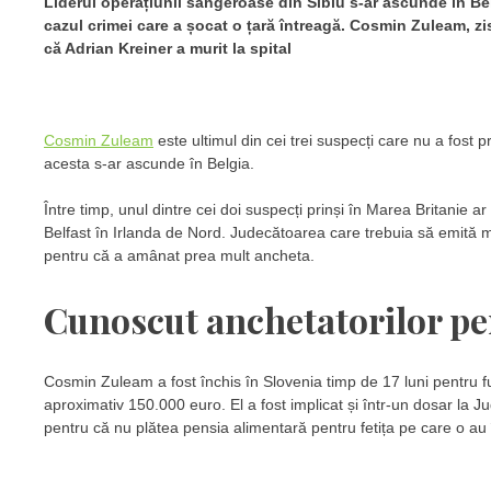
Liderul operațiunii sângeroase din Sibiu s-ar ascunde în Belg
cazul crimei care a șocat o țară întreagă. Cosmin Zuleam, zis 
că Adrian Kreiner a murit la spital
Cosmin Zuleam
este ultimul din cei trei suspecți care nu a fost p
acesta s-ar ascunde în Belgia.
Între timp, unul dintre cei doi suspecți prinși în Marea Britanie ar
Belfast în Irlanda de Nord. Judecătoarea care trebuia să emită 
pentru că a amânat prea mult ancheta.
Cunoscut anchetatorilor pe
Cosmin Zuleam a fost închis în Slovenia timp de 17 luni pentru f
aproximativ 150.000 euro. El a fost implicat și într-un dosar la J
pentru că nu plătea pensia alimentară pentru fetița pe care o a