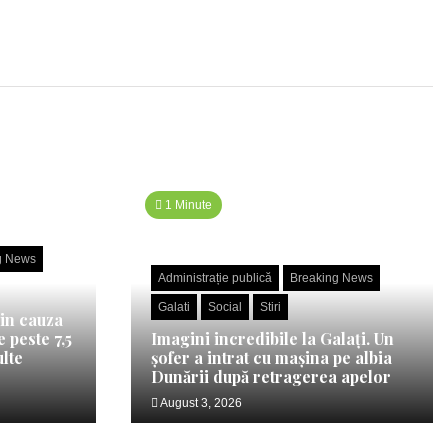
1 Minute
g News
Administrație publică
Breaking News
Galati
Social
Stiri
din cauza
 peste 7,5
Imagini incredibile la Galați. Un
ulte
șofer a intrat cu mașina pe albia
Dunării după retragerea apelor
August 3, 2026