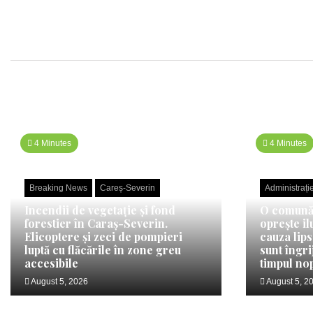
4 Minutes
4 Minutes
Breaking News
Careș-Severin
Administrați
Incendii de vegetație și fond
O comună 
forestier în Caraș-Severin.
oprește il
Elicoptere și zeci de pompieri
cauza lips
luptă cu flăcările în zone greu
sunt îngri
accesibile
timpul nop
August 5, 2026
August 5, 2