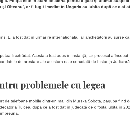
ia. Poliția este în stare de alertă pentru a găsi și ultimul suspect
și Olteanu’, ar fi fugit imediat în Ungaria cu iubita după ce a afla
rins. El a fost dat în urmărire internațională, iar anchetatorii au surse că
 putea fi extrădat. Acesta a fost adus în instanță, iar procesul a început 
mandatele de arestare ale acestora este cercetată de Instanța Judiciară
ntru problemele cu legea
urt de telefoane mobile dintr-un mall din Murska Sobota, paguba fiind d
udecătoria Tulcea, după ce a fost dat în judecată de o fostă iubită în 20
u împreună.