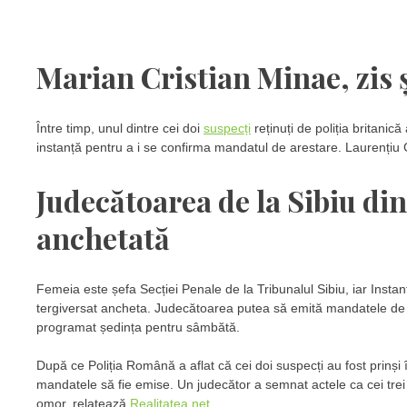
Marian Cristian Minae, zis ș
Între timp, unul dintre cei doi
suspecți
reținuți de poliția britanică
instanță pentru a i se confirma mandatul de arestare. Laurențiu 
Judecătoarea de la Sibiu din
anchetată
Femeia este șefa Secției Penale de la Tribunalul Sibiu, iar Instan
tergiversat ancheta. Judecătoarea putea să emită mandatele de ar
programat ședința pentru sâmbătă.
După ce Poliția Română a aflat că cei doi suspecți au fost prinși în
mandatele să fie emise. Un judecător a semnat actele ca cei trei să
omor, relatează
Realitatea.net.