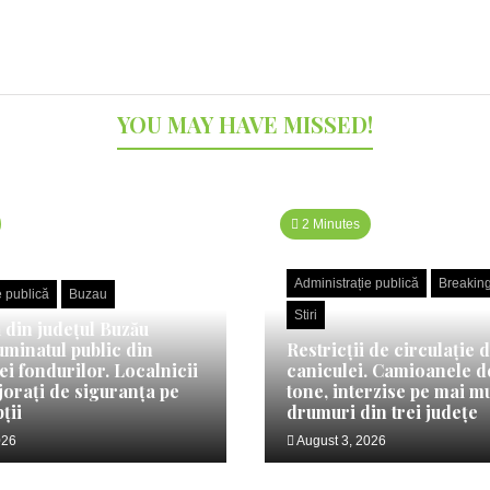
YOU MAY HAVE MISSED!
2 Minutes
Administrație publică
Breakin
e publică
Buzau
Stiri
din județul Buzău
uminatul public din
Restricții de circulație 
ei fondurilor. Localnicii
caniculei. Camioanele de
jorați de siguranța pe
tone, interzise pe mai m
ții
drumuri din trei județe
026
August 3, 2026