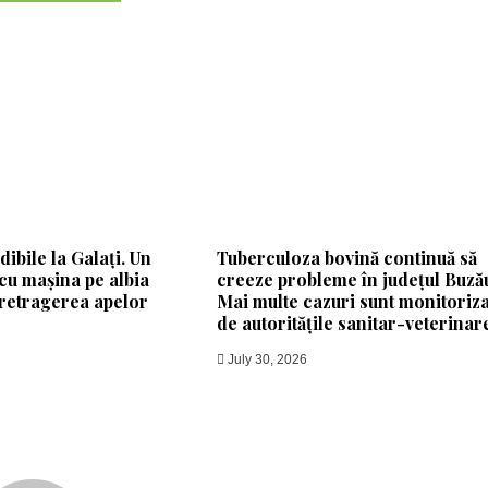
ibile la Galați. Un
Tuberculoza bovină continuă să
 cu mașina pe albia
creeze probleme în județul Buză
retragerea apelor
Mai multe cazuri sunt monitoriz
de autoritățile sanitar-veterinar
July 30, 2026