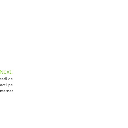
Next:
tată de
acții pe
internet