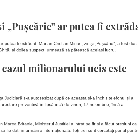
i „Pușcărie” ar putea fi extrăd
 ar putea fi extrădat. Marian Cristian Minae, zis și „Pușcărie”, a fost dus 
Ghiță, al doilea suspect. urmează să pățească același lucru.
 cazul milionarului ucis este
ța Judiciară s-a autosesizat după ce aceasta și-a închis telefonul și a
estare preventivă în lipsă încă de vineri, 17 noiembrie, însă a
 Marea Britanie, Ministerul Justiției a intrat pe fir și a făcut presiuni ca
 fie dați în urmărire internațională. Toți trei sunt cercetați penal pentr