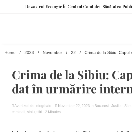
Skip
Dezastrul Ecologic În Centrul Capitalei: Sănătatea Publ
to
content
Home
2023
November
22
Crima de la Sibiu: Capul r
Crima de la Sibiu: Capu
dat în urmărire inter
Avertizori de Integritate
November 22, 2023
in
Bucuresti
,
Justitie
,
Sibi
criminali
,
sibiu
,
stiri
- 2 Minutes