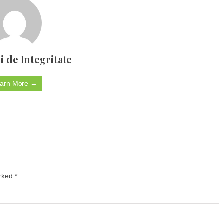
i de Integritate
arn More →
arked
*