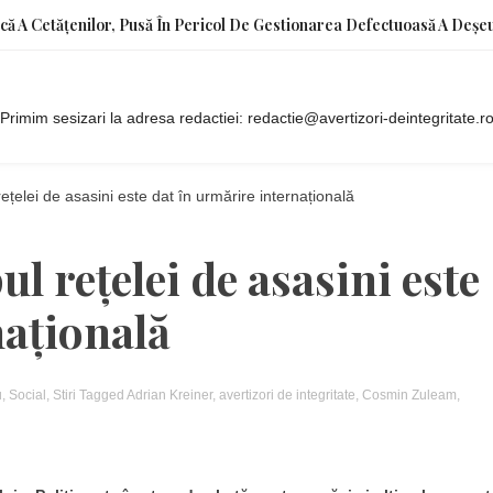
ică A Cetățenilor, Pusă În Pericol De Gestionarea Defectuoasă A Deșeu
Primim sesizari la adresa redactiei: redactie@avertizori-deintegritate.r
ețelei de asasini este dat în urmărire internațională
l rețelei de asasini este
națională
u
,
Social
,
Stiri
Tagged
Adrian Kreiner
,
avertizori de integritate
,
Cosmin Zuleam
,