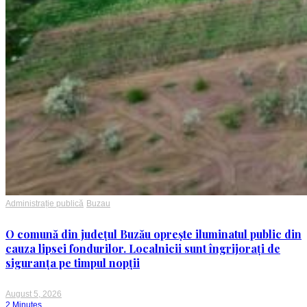
Administrație publică
Buzau
O comună din județul Buzău oprește iluminatul public din
cauza lipsei fondurilor. Localnicii sunt îngrijorați de
siguranța pe timpul nopții
August 5, 2026
2 Minutes