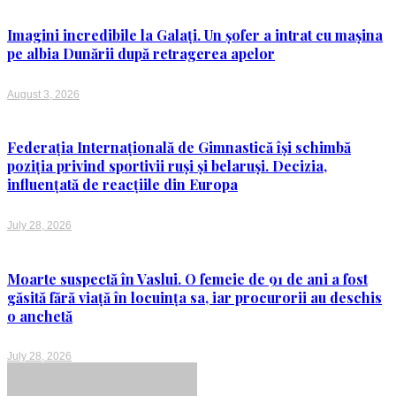
Imagini incredibile la Galați. Un șofer a intrat cu mașina
pe albia Dunării după retragerea apelor
August 3, 2026
Federația Internațională de Gimnastică își schimbă
poziția privind sportivii ruși și belaruși. Decizia,
influențată de reacțiile din Europa
July 28, 2026
Moarte suspectă în Vaslui. O femeie de 91 de ani a fost
găsită fără viață în locuința sa, iar procurorii au deschis
o anchetă
July 28, 2026