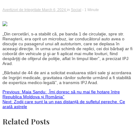
Avertizori de Integritate
March 6, 2024
in
Social
- 1 Minute
„Din cercetări, s-a stabilit că, pe banda 1 de circulaţie, spre str.
Renaşterii, era oprit un microbuz, iar conducătorul auto avea o
discuţie cu pasagerul unui alt autoturism, care se deplasa în
aceeaşi direcţie. În urma unui schimb de replici, cei doi bărbaţi ar fi
coborât din vehicule şi şi-ar fi aplicat mai multe lovituri, fiind
despărţiţi de ofiţerul de poliţie, aflat în timpul liber”, a precizat IPJ
Arad.
„Bărbatul de 44 de ani a solicitat evaluarea stării sale şi acordarea
de îngrijiri medicale, gravitatea rănilor suferite urmând a fi stabilită
de expertiza medico-legală”, a transmis IPJ Arad.
Post
Previous:
Maia Sandu: „Îmi doresc să nu mai fie hotare între
Republica Moldova și România”
Next:
Zodii care sunt la un pas distanță de sufletul pereche. Ce
navigation
arată astrele
Related Posts