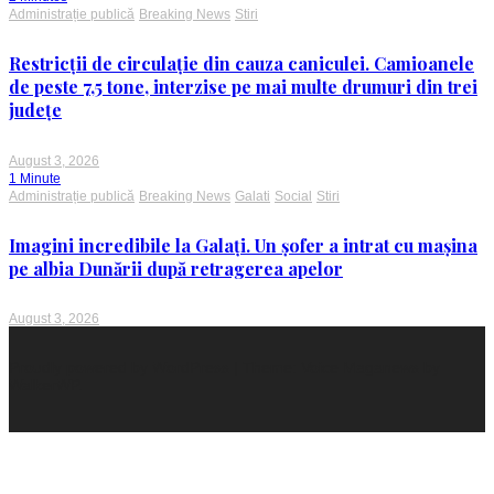
Administrație publică
Breaking News
Stiri
Restricții de circulație din cauza caniculei. Camioanele
de peste 7,5 tone, interzise pe mai multe drumuri din trei
județe
August 3, 2026
1 Minute
Administrație publică
Breaking News
Galati
Social
Stiri
Imagini incredibile la Galați. Un șofer a intrat cu mașina
pe albia Dunării după retragerea apelor
August 3, 2026
Proudly powered by WordPress
|
Theme: Voice Maganews by
WalkerWP
.