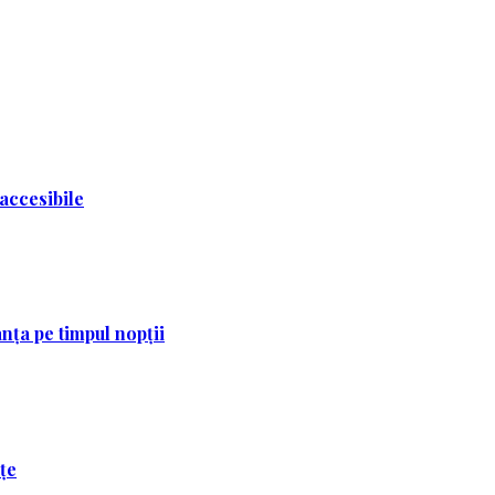
 accesibile
nța pe timpul nopții
ețe