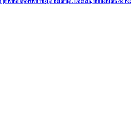
rivind sportivii ruși și belaruși. Decizia, influențată de re