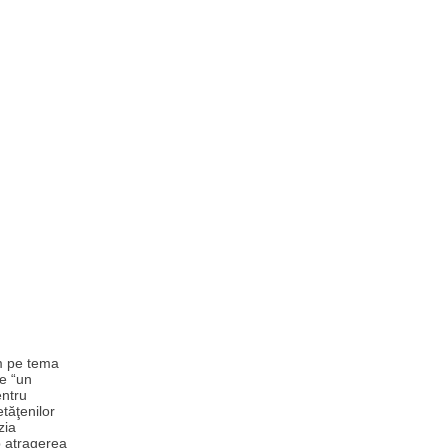
um pe tema
te “un
entru
tăţenilor
zia
p atragerea