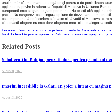
unui număr cât mai mare de alegători şi pentru a da posibilitatea tuturo
opţiunea cu privire la aderarea Republicii Moldova la Uniunea Europe
europeană este singura opţiune pentru noi. Nu există altă opţiune pri
pacea. Nu exagerez, este singura opţiune de dezvoltare democratică
este important să ne înscriem şi în acte şi să vadă şi Moscova, care n
că această alegere nu este doar alegerea mea, ci este alegerea cetăţe
Post
Previous:
Cuvinte care pot atrage banii în viața ta. Ce e indicat să rosteș
Next:
Lidera Găgăuziei spune că Putin le-a promis că-i sprijină în „apă
navigation
Related Posts
Subalternii lui Bolojan, acuzații dure pentru premierul de
August 8, 2026
Imagini incredibile la Galați. Un șofer a intrat cu mașina
August 3, 2026