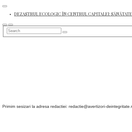
Skip
to
DEZASTRUL ECOLOGIC ÎN CENTRUL CAPITALEI: SĂNĂTATE
content
Primim sesizari la adresa redactiei: redactie@avertizori-deintegritate.