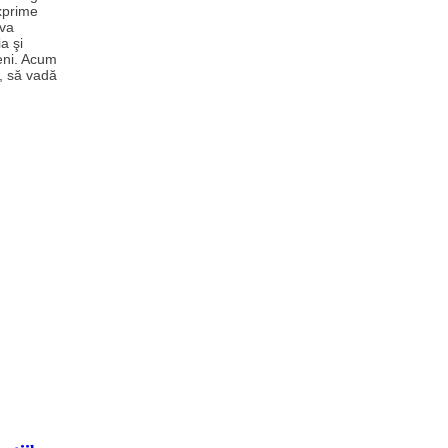
exprime
ova
a şi
eni. Acum
e, să vadă