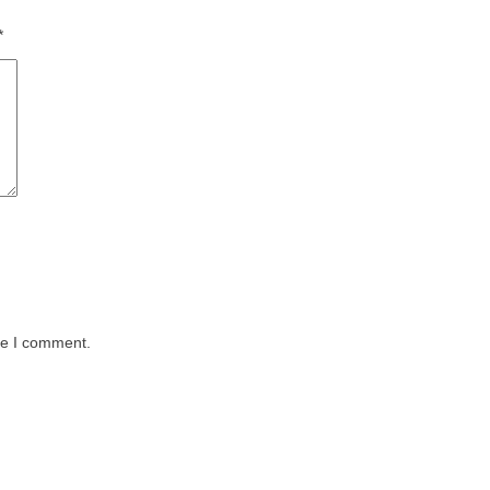
*
me I comment.