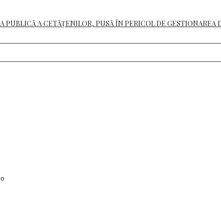
A PUBLICĂ A CETĂȚENILOR, PUSĂ ÎN PERICOL DE GESTIONAREA 
ro