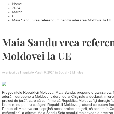
Home
2024
March
6
Maia Sandu vrea referendum pentru aderarea Moldovei la UE
Maia Sandu vrea refere
Moldovei la UE
Avertizori de Integritate
March 6, 2024
in
Social
- 2 Minutes
Preşedintele Republicii Moldova, Maia Sandu, propune organizarea, în
aderării europene a Moldovei.Liderul de la Chişinău a declarat, miercu
proiect de ţară”, care să confirme că Republica Moldova îşi doreşte “
Kremlin, nu pentru cetăţenii Republicii Moldova şi atunci ce putem fa
Republicii Moldova care sprijină acest proiect de ţară, să scriem în Cons
cetăţenilor”, a afirmat Maia Sandu.Şefa statului moldovean a preciza