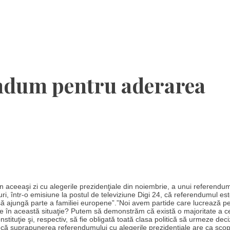
ndum pentru aderarea
 aceeaşi zi cu alegerile prezidenţiale din noiembrie, a unui referend
ri, într-o emisiune la postul de televiziune Digi 24, că referendumul es
să ajungă parte a familiei europene”.”Noi avem partide care lucrează p
ce în această situaţie? Putem să demonstrăm că există o majoritate a ce
tituţie şi, respectiv, să fie obligată toată clasa politică să urmeze deci
t că suprapunerea referendumului cu alegerile prezidenţiale are ca sco