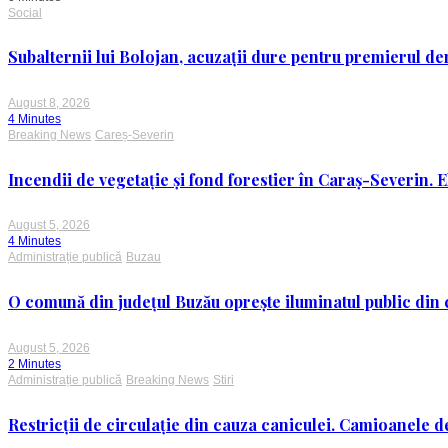
Social
Subalternii lui Bolojan, acuzații dure pentru premierul de
August 8, 2026
4 Minutes
Breaking News
Careș-Severin
Incendii de vegetație și fond forestier în Caraș-Severin. E
August 5, 2026
4 Minutes
Administrație publică
Buzau
O comună din județul Buzău oprește iluminatul public din c
August 5, 2026
2 Minutes
Administrație publică
Breaking News
Stiri
Restricții de circulație din cauza caniculei. Camioanele de