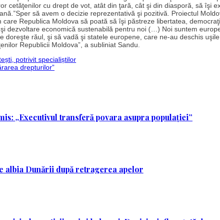
r cetăţenilor cu drept de vot, atât din ţară, cât şi din diasporă, să îşi 
ană.”Sper să avem o decizie reprezentativă şi pozitivă. Proiectul Mold
n care Republica Moldova să poată să îşi păstreze libertatea, democraţi
 şi dezvoltare economică sustenabilă pentru noi (…) Noi suntem europ
e doreşte răul, şi să vadă şi statele europene, care ne-au deschis uşil
nilor Republicii Moldova”, a subliniat Sandu.
ti, potrivit specialiștilor
rarea drepturilor”
mis: „Executivul transferă povara asupra populației”
 pe albia Dunării după retragerea apelor