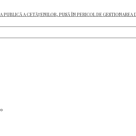
A PUBLICĂ A CETĂȚENILOR, PUSĂ ÎN PERICOL DE GESTIONAREA 
ro