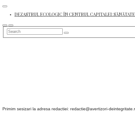
Skip
to
DEZASTRUL ECOLOGIC ÎN CENTRUL CAPITALEI: SĂNĂTATE
content
Primim sesizari la adresa redactiei: redactie@avertizori-deintegritate.