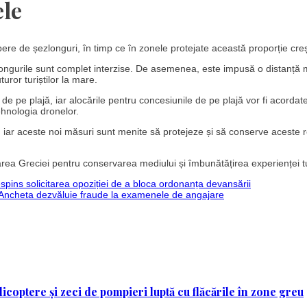
ele
libere de șezlonguri, în timp ce în zonele protejate această proporție cre
longurile sunt complet interzise. De asemenea, este impusă o distanță
turor turiștilor la mare.
de pe plajă, iar alocările pentru concesiunile de pe plajă vor fi acordate
tehnologia dronelor.
 iar aceste noi măsuri sunt menite să protejeze și să conserve aceste 
rea Greciei pentru conservarea mediului și îmbunătățirea experienței tu
spins solicitarea opoziției de a bloca ordonanța devansării
e: Ancheta dezvăluie fraude la examenele de angajare
licoptere și zeci de pompieri luptă cu flăcările în zone greu