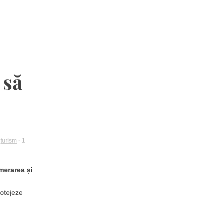
 să
,
turism
- 1
merarea și
rotejeze