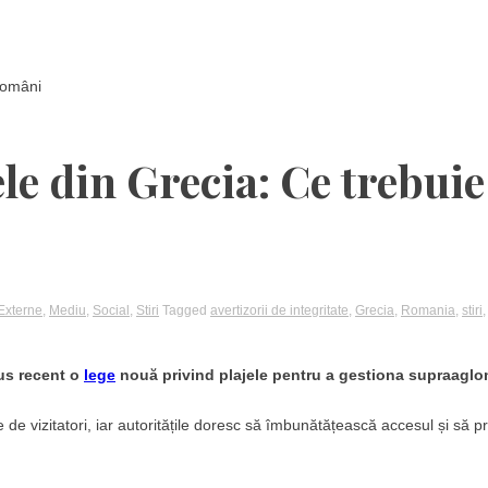
 români
ele din Grecia: Ce trebuie
Externe
,
Mediu
,
Social
,
Stiri
Tagged
avertizorii de integritate
,
Grecia
,
Romania
,
stiri
dus recent o
lege
nouă privind plajele pentru a gestiona supraaglo
de vizitatori, iar autoritățile doresc să îmbunătățească accesul și să p