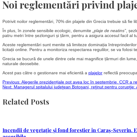
Noi reglementări privind plaj
Potrivit noilor reglementări, 70% din plajele din Grecia trebuie să fie 
În plus, în zonele sensibile ecologic, denumite
„plaje de neatins”
, șez
patru metri între șezlonguri și țărm, pentru a asigura accesul facil al tu
Aceste reglementări sunt menite să limiteze dominația întreprinderilor 
licitații online. Pentru a monitoriza respectarea regulilor, se va folosi 
Grecia se bucură de unele dintre cele mai magnifice țărmuri din lume,
naturale deosebite.
Acest pas către o gestionare mai eficientă a
plajelor
reflectă preocupa
Post
Previous:
Alegerile prezidențiale pot avea loc în septembrie. CCR a re
Next:
Managerul spitalului judeţean Botoşani, reţinut pentru corupţi
navigation
Related Posts
Incendii de vegetație și fond forestier în Caraș-Severin. E
accesibile