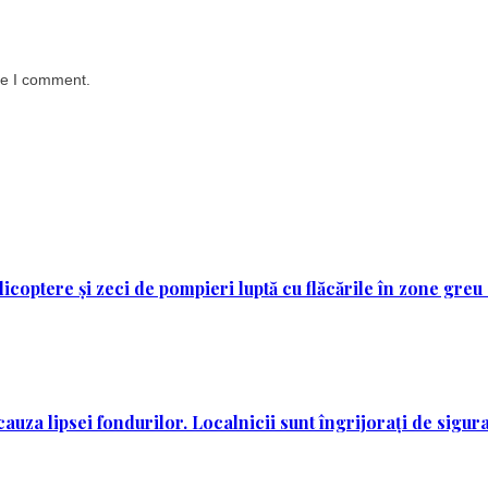
me I comment.
licoptere și zeci de pompieri luptă cu flăcările în zone greu
auza lipsei fondurilor. Localnicii sunt îngrijorați de sigura