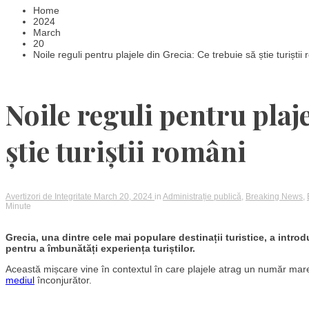
Home
2024
March
20
Noile reguli pentru plajele din Grecia: Ce trebuie să știe turiștii
Noile reguli pentru plaj
știe turiștii români
Avertizori de Integritate
March 20, 2024
in
Administrație publică
,
Breaking News
,
Minute
Grecia, una dintre cele mai populare destinații turistice, a intro
pentru a îmbunătăți experiența turiștilor.
Această mișcare vine în contextul în care plajele atrag un număr mare 
mediul
înconjurător.