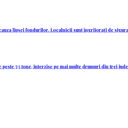
auza lipsei fondurilor. Localnicii sunt îngrijorați de sigur
 peste 7,5 tone, interzise pe mai multe drumuri din trei jud