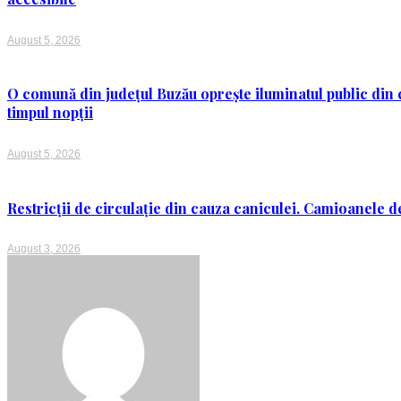
August 5, 2026
O comună din județul Buzău oprește iluminatul public din c
timpul nopții
August 5, 2026
Restricții de circulație din cauza caniculei. Camioanele de
August 3, 2026