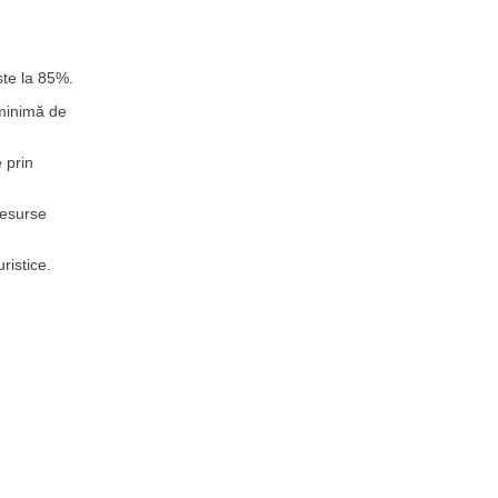
ște la 85%.
 minimă de
 prin
resurse
ristice.