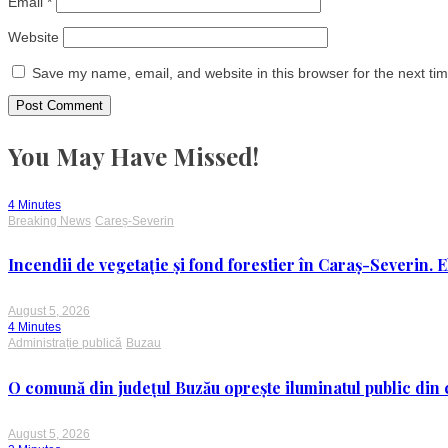
Email
*
Website
Save my name, email, and website in this browser for the next ti
You May Have Missed!
4 Minutes
Breaking News
Careș-Severin
Incendii de vegetație și fond forestier în Caraș-Severin. E
August 5, 2026
4 Minutes
Administrație publică
Buzau
O comună din județul Buzău oprește iluminatul public din c
August 5, 2026