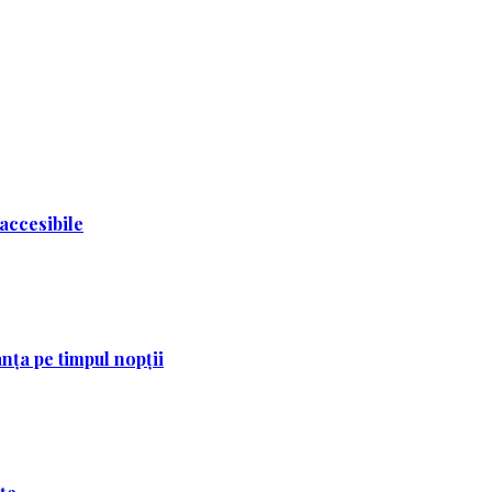
 accesibile
nța pe timpul nopții