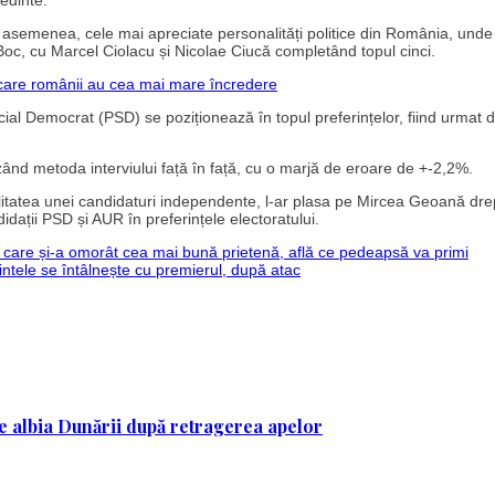
ședinte.
de asemenea, cele mai apreciate personalități politice din România, und
c, cu Marcel Ciolacu și Nicolae Ciucă completând topul cinci.
n care românii au cea mai mare încredere
ocial Democrat (PSD) se poziționează în topul preferințelor, fiind urmat d
zând metoda interviului față în față, cu o marjă de eroare de +-2,2%.
ualitatea unei candidaturi independente, l-ar plasa pe Mircea Geoană drep
ndidații PSD și AUR în preferințele electoratului.
a care și-a omorât cea mai bună prietenă, află ce pedeapsă va primi
dintele se întâlnește cu premierul, după atac
 pe albia Dunării după retragerea apelor