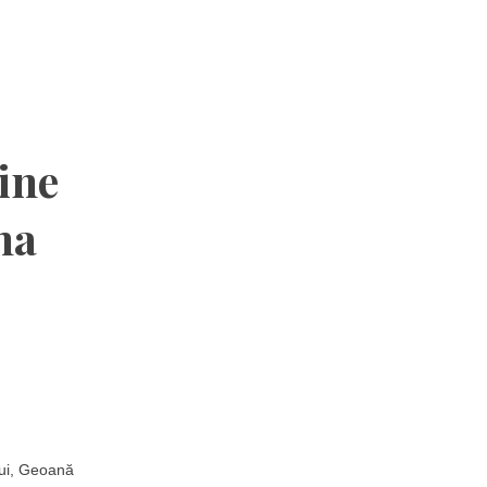
ine
na
ului, Geoană