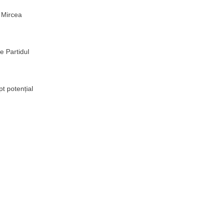
e Mircea
e Partidul
t potențial