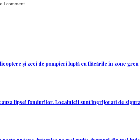
me I comment.
licoptere și zeci de pompieri luptă cu flăcările în zone greu
auza lipsei fondurilor. Localnicii sunt îngrijorați de sigura