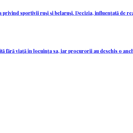
rivind sportivii ruși și belaruși. Decizia, influențată de re
tă fără viață în locuința sa, iar procurorii au deschis o anc