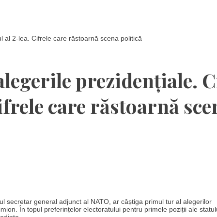
 al 2-lea. Cifrele care răstoarnă scena politică
egerile prezidențiale. C
Cifrele care răstoarnă sce
secretar general adjunct al NATO, ar câștiga primul tur al alegerilor
on. În topul preferințelor electoratului pentru primele poziții ale stat