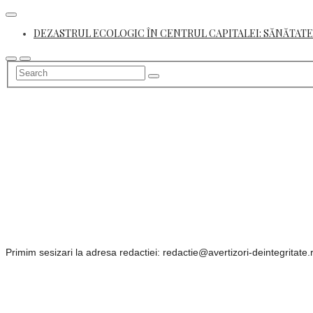
Skip
to
DEZASTRUL ECOLOGIC ÎN CENTRUL CAPITALEI: SĂNĂTATE
content
Primim sesizari la adresa redactiei: redactie@avertizori-deintegritate.