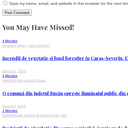
Save my name, email, and website in this browser for the next ti
You May Have Missed!
4 Minutes
Breaking News
Careș-Severin
Incendii de vegetație și fond forestier în Caraș-Severin. E
August 5, 2026
4 Minutes
Administrație publică
Buzau
O comună din județul Buzău oprește iluminatul public din c
August 5, 2026
2 Minutes
Administrație publică
Breaking News
Stiri