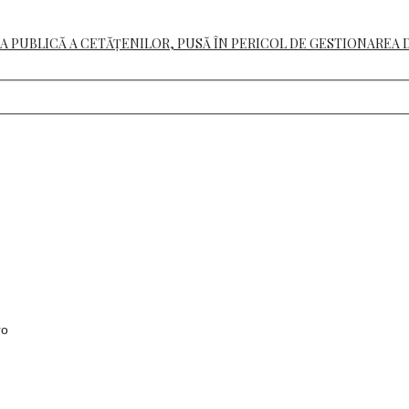
A PUBLICĂ A CETĂȚENILOR, PUSĂ ÎN PERICOL DE GESTIONAREA 
ro