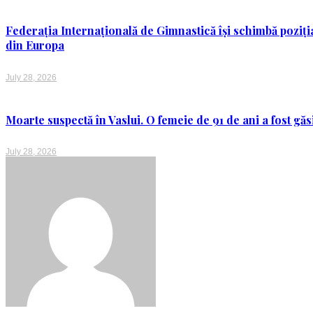
Federația Internațională de Gimnastică își schimbă poziția p
din Europa
July 28, 2026
Moarte suspectă în Vaslui. O femeie de 91 de ani a fost găsi
July 28, 2026