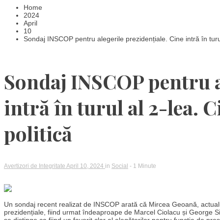
Home
2024
April
10
Sondaj INSCOP pentru alegerile prezidențiale. Cine intră în turul
Sondaj INSCOP pentru al
intră în turul al 2-lea. 
politică
Avertizori de Integritate
April 10, 2024
in
Social
- 1 Minute
Un sondaj recent realizat de INSCOP arată că Mircea Geoană, actualul 
prezidențiale, fiind urmat îndeaproape de Marcel Ciolacu și George Simi