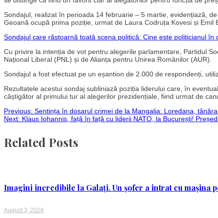
se distinge ca fiind un favorit clar al alegătorilor pentru funcția de pre
Sondajul, realizat în perioada 14 februarie – 5 martie, evidențiază, 
Geoană ocupă prima poziție, urmat de Laura Codruța Kovesi și Emil Bo
Sondajul care răstoarnă toată scena politică: Cine este politicianul î
Cu privire la intenția de vot pentru alegerile parlamentare, Partidul S
Național Liberal (PNL) și de Alianța pentru Unirea Românilor (AUR).
Sondajul a fost efectuat pe un eșantion de 2.000 de respondenți, utili
Rezultatele acestui sondaj subliniază poziția liderului care, în event
câștigător al primului tur al alegerilor prezidențiale, fiind urmat de ca
Post
Previous:
Sentința în dosarul crimei de la Mangalia: Loredana, tânăr
Next:
Klaus Iohannis, față în față cu liderii NATO, la București! Preșe
navigation
Related Posts
Imagini incredibile la Galați. Un șofer a intrat cu mașina
August 3, 2026