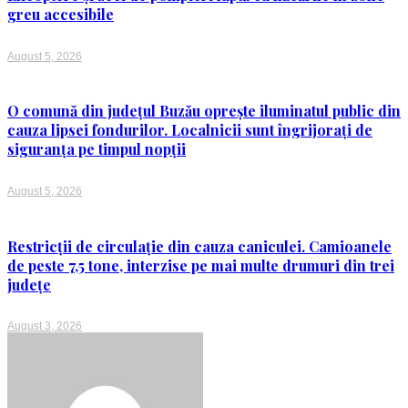
greu accesibile
August 5, 2026
O comună din județul Buzău oprește iluminatul public din
cauza lipsei fondurilor. Localnicii sunt îngrijorați de
siguranța pe timpul nopții
August 5, 2026
Restricții de circulație din cauza caniculei. Camioanele
de peste 7,5 tone, interzise pe mai multe drumuri din trei
județe
August 3, 2026