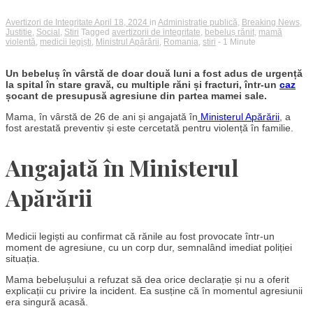
Avertizori de Integritate
April 18, 2024
in
Administrație publică
,
Breaking News
,
Justitie
,
Social
,
Stiri
Tagged
avertizorii de integritate
,
bebeluș rănit
,
mamă
violentă
,
medicii legiști
,
Ministrul Apărării
,
Romania
,
stiri
- 1 Minute
Un bebeluș în vârstă de doar două luni a fost adus de urgență
la spital în stare gravă, cu multiple răni și fracturi, într-un
caz
șocant de presupusă agresiune din partea mamei sale.
Mama, în vârstă de 26 de ani și angajată în
Ministerul Apărării
, a
fost arestată preventiv și este cercetată pentru violență în familie.
Angajată în Ministerul
Apărării
Medicii legiști au confirmat că rănile au fost provocate într-un
moment de agresiune, cu un corp dur, semnalând imediat poliției
situația.
Mama bebelușului a refuzat să dea orice declarație și nu a oferit
explicații cu privire la incident. Ea susține că în momentul agresiunii
era singură acasă.