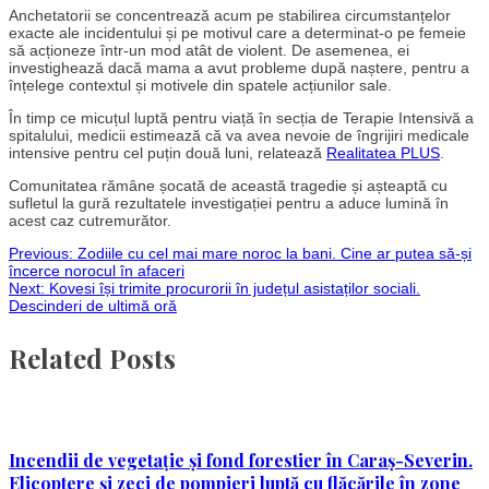
Anchetatorii se concentrează acum pe stabilirea circumstanțelor
exacte ale incidentului și pe motivul care a determinat-o pe femeie
să acționeze într-un mod atât de violent. De asemenea, ei
investighează dacă mama a avut probleme după naștere, pentru a
înțelege contextul și motivele din spatele acțiunilor sale.
În timp ce micuțul luptă pentru viață în secția de Terapie Intensivă a
spitalului, medicii estimează că va avea nevoie de îngrijiri medicale
intensive pentru cel puțin două luni, relatează
Realitatea PLUS
.
Comunitatea rămâne șocată de această tragedie și așteaptă cu
sufletul la gură rezultatele investigației pentru a aduce lumină în
acest caz cutremurător.
Post
Previous:
Zodiile cu cel mai mare noroc la bani. Cine ar putea să-și
încerce norocul în afaceri
Next:
Kovesi își trimite procurorii în județul asistaților sociali.
navigation
Descinderi de ultimă oră
Related Posts
Incendii de vegetație și fond forestier în Caraș-Severin.
Elicoptere și zeci de pompieri luptă cu flăcările în zone