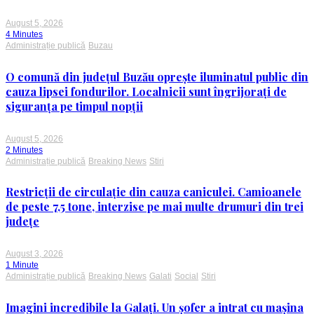
August 5, 2026
4 Minutes
Administrație publică
Buzau
O comună din județul Buzău oprește iluminatul public din
cauza lipsei fondurilor. Localnicii sunt îngrijorați de
siguranța pe timpul nopții
August 5, 2026
2 Minutes
Administrație publică
Breaking News
Stiri
Restricții de circulație din cauza caniculei. Camioanele
de peste 7,5 tone, interzise pe mai multe drumuri din trei
județe
August 3, 2026
1 Minute
Administrație publică
Breaking News
Galati
Social
Stiri
Imagini incredibile la Galați. Un șofer a intrat cu mașina