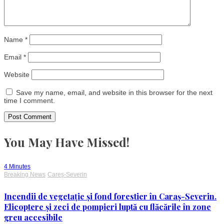
Name
*
Email
*
Website
Save my name, email, and website in this browser for the next
time I comment.
You May Have Missed!
4 Minutes
Breaking News
Careș-Severin
Incendii de vegetație și fond forestier în Caraș-Severin.
Elicoptere și zeci de pompieri luptă cu flăcările în zone
greu accesibile