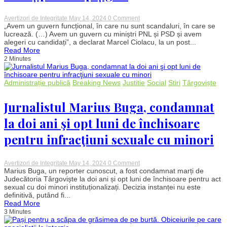
on
Avertizori de Integritate
May 14, 2024
0 Comment
Ciolacu:
„Avem un guvern funcțional, în care nu sunt scandaluri, în care se
Avem
lucrează. (…) Avem un guvern cu miniștri PNL și PSD și avem
un
alegeri cu candidați”, a declarat Marcel Ciolacu, la un post...
guvern
Read More
funcțional,
2 Minutes
chiar
dacă
mai
sunt
Administrație publică
Breaking News
Justitie
Social
Stiri
Târgoviște
doi-
trei
Jurnalistul Marius Buga, condamnat
pe
la
PNL
la doi ani şi opt luni de închisoare
care
țipă
pentru infracţiuni sexuale cu minori
ei
ca
pițigoii
on
Avertizori de Integritate
May 14, 2024
0 Comment
Jurnalistul
Marius Buga, un reporter cunoscut, a fost condamnat marți de
Marius
Judecătoria Târgoviște la doi ani și opt luni de închisoare pentru act
Buga,
sexual cu doi minori instituționalizați. Decizia instanței nu este
condamnat
definitivă, putând fi...
la
Read More
doi
3 Minutes
ani
şi
opt