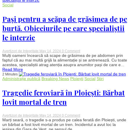
luni
Social
de
închisoare
pentru
Pași pentru a scăpa de grăsimea de pe
infracţiuni
sexuale
burtă. Obiceiurile pe care specialiștii
cu
minori
le interzic
on
Avertizori de Integritate
May 14, 2024
0 Comment
Pași
Mulți oameni încearcă să scape de grăsimea de pe abdomen prin
pentru
faptul că au mai multă grijă la alimentație și se antrenează. Cu toate
a
acestea, specialiștii atrag atenția asupra anumitor pași de care e...
scăpa
Read More
de
2 Minutes
grăsimea
Administrație publică
Breaking News
Ploiești
Social
Stiri
de
pe
burtă.
Tragedie feroviară în Ploiești: Bărbat
Obiceiurile
pe
lovit mortal de tren
care
specialiștii
le
interzic
on
Avertizori de Integritate
May 14, 2024
0 Comment
Tragedie
Marți seară, o tragedie s-a produs pe calea ferată din Ploiești, unde
feroviară
un bărbat a fost lovit mortal de un tren. Incidentul a avut loc la
în
ieșirea din Gara de Vest, pe sensul de...