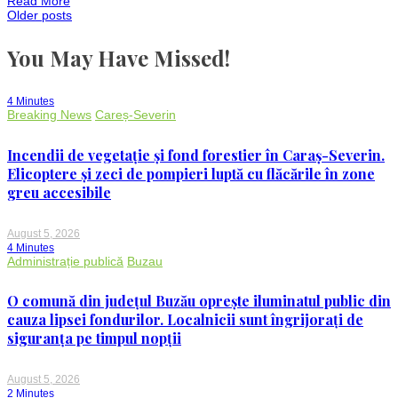
Read More
Intervenție
Posts
Older posts
de
urgență
pentru
You May Have Missed!
navigation
stingerea
flăcărilor
4 Minutes
Breaking News
Careș-Severin
Incendii de vegetație și fond forestier în Caraș-Severin.
Elicoptere și zeci de pompieri luptă cu flăcările în zone
greu accesibile
August 5, 2026
4 Minutes
Administrație publică
Buzau
O comună din județul Buzău oprește iluminatul public din
cauza lipsei fondurilor. Localnicii sunt îngrijorați de
siguranța pe timpul nopții
August 5, 2026
2 Minutes