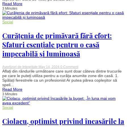
Ploiești:
Read More
Bărbat
3 Minutes
lovit
mortal
de
tren
Social
Curățenia de primăvară fără efort:
Sfaturi esențiale pentru o casă
impecabilă și luminoasă
on
Avertizori de Integritate
May 14, 2024
0 Comment
Curățenia
Aflați din rândurile următoare care sunt doar câteva dintre trucurile
de
pe care le puteți utiliza pentru a curăța anumite zone din casă. 1.
primăvară
Spălați ferestrele ca un profesionist Ar putea părea copleșitor să
fără
speli...
efort:
Read More
Sfaturi
3 Minutes
esențiale
pentru
o
casă
Social
impecabilă
și
luminoasă
Ciolacu, optimist privind încasările la