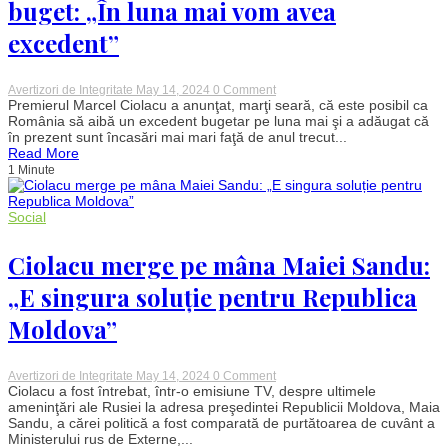
buget: „În luna mai vom avea
excedent”
on
Avertizori de Integritate
May 14, 2024
0 Comment
Ciolacu,
Premierul Marcel Ciolacu a anunţat, marţi seară, că este posibil ca
optimist
România să aibă un excedent bugetar pe luna mai şi a adăugat că
privind
în prezent sunt încasări mai mari faţă de anul trecut...
încasările
Read More
la
1 Minute
buget:
„În
luna
mai
Social
vom
avea
Ciolacu merge pe mâna Maiei Sandu:
excedent”
„E singura soluție pentru Republica
Moldova”
on
Avertizori de Integritate
May 14, 2024
0 Comment
Ciolacu
Ciolacu a fost întrebat, într-o emisiune TV, despre ultimele
merge
ameninţări ale Rusiei la adresa preşedintei Republicii Moldova, Maia
pe
Sandu, a cărei politică a fost comparată de purtătoarea de cuvânt a
mâna
Ministerului rus de Externe,...
Maiei