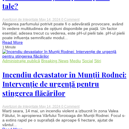
sunt
tale?
căutați
on
Avertizori de Integritate
May 14, 2024
0 Comment
Decizie
Alegerea parfumului potrivit poate fi o adevărată provocare, având
deficilă:
în vedere multitudinea de opțiuni disponibile pe piață. Un factor
Cum
esențial, adesea trecut cu vederea, este pH-ul pielii tale. pH-ul pielii
alegi
poate influența semnificativ modul...
parfumul
Read More
potrivit
1 Minute
în
funcţie
de
pH-
Administrație publică
Breaking News
Mediu
Social
Stiri
ul
pielii
tale?
Incendiu devastator în Munții Rodnei:
Intervenție de urgență pentru
stingerea flăcărilor
on
Avertizori de Integritate
May 14, 2024
0 Comment
Incendiu
Marți seara, 14 mai, un incendiu violent a izbucnit în zona Valea
devastator
Fătului, în apropierea Vârfului Toroioaga din Munții Rodnei. Focul s-
în
a extins rapid pe o suprafață de aproape 6 hectare, ajutat de
Munții
vântul...
Rodnei: