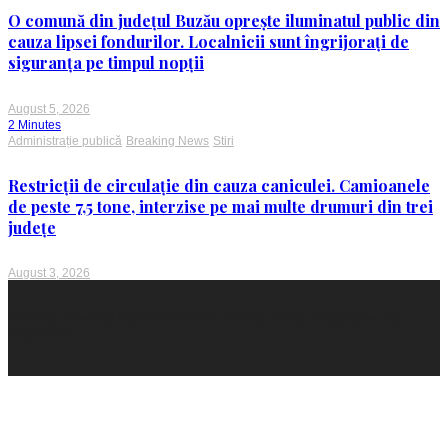
O comună din județul Buzău oprește iluminatul public din
cauza lipsei fondurilor. Localnicii sunt îngrijorați de
siguranța pe timpul nopții
August 5, 2026
2 Minutes
Administrație publică
Breaking News
Stiri
Restricții de circulație din cauza caniculei. Camioanele
de peste 7,5 tone, interzise pe mai multe drumuri din trei
județe
August 3, 2026
Proudly powered by WordPress
|
Theme: Voice Maganews by
WalkerWP
.