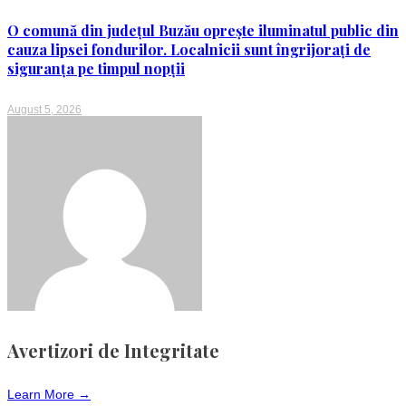
O comună din județul Buzău oprește iluminatul public din
cauza lipsei fondurilor. Localnicii sunt îngrijorați de
siguranța pe timpul nopții
August 5, 2026
Avertizori de Integritate
Learn More →