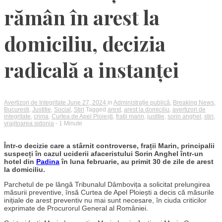
rămân în arest la
domiciliu, decizia
radicală a instanței
Avertizori de Integritate
June 27, 2024
in
Administrație publică
,
Breaking News
,
Bucuresti
,
Justitie
,
Social
,
Stiri
Tagged
arest
,
arest la domiciliu
,
avertizori de
integritate
,
crima
,
Curtea de Apel Ploiești
,
fratii marin
,
justitie
,
sorin anghel
,
stiri
,
vrajitoarea sidonia
- 1 Minute
Într-o decizie care a stârnit controverse, frații Marin, principalii
suspecți în cazul uciderii afaceristului Sorin Anghel într-un
hotel din
Padina
în luna februarie, au primit 30 de zile de arest
la domiciliu.
Parchetul de pe lângă Tribunalul Dâmbovița a solicitat prelungirea
măsurii preventive, însă Curtea de Apel Ploiești a decis că măsurile
inițiale de arest preventiv nu mai sunt necesare, în ciuda criticilor
exprimate de Procurorul General al României.