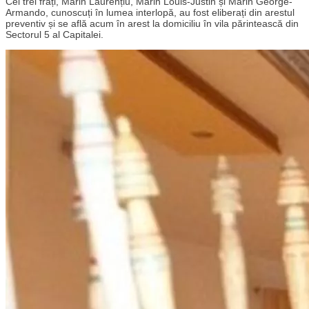
Cei trei frați, Marin Laurențiu, Marin Louis-Justin și Marin George-
Armando, cunoscuți în lumea interlopă, au fost eliberați din arestul
preventiv și se află acum în arest la domiciliu în vila părintească din
Sectorul 5 al Capitalei.