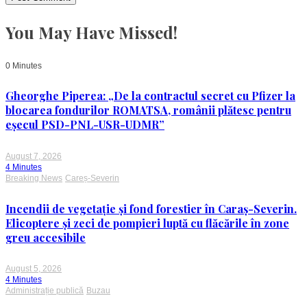
You May Have Missed!
0 Minutes
Gheorghe Piperea: „De la contractul secret cu Pfizer la
blocarea fondurilor ROMATSA, românii plătesc pentru
eșecul PSD-PNL-USR-UDMR”
August 7, 2026
4 Minutes
Breaking News
Careș-Severin
Incendii de vegetație și fond forestier în Caraș-Severin.
Elicoptere și zeci de pompieri luptă cu flăcările în zone
greu accesibile
August 5, 2026
4 Minutes
Administrație publică
Buzau