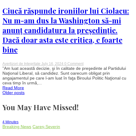
animalul
care
Ciucă răspunde ironiilor lui Ciolacu:
a
primit
Nu m-am dus la Washington să-mi
titlul
regal
anunț candidatura la președinție.
Dacă doar asta este critica, e foarte
bine
on
Avertizori de Integritate
July 16, 2024
0 Comment
Ciucă
”Am luat această decizie, şi în calitate de preşedinte al Partidului
răspunde
Naţional Liberal, să candidez. Sunt oarecum obligat prin
ironiilor
angajamentul pe care l-am luat în faţa Biroului Politic Naţional cu
lui
ceva timp în urmă,...
Ciolacu:
Read More
Nu
Posts
Older posts
m-
am
dus
You May Have Missed!
navigation
la
Washington
să-
mi
4 Minutes
anunț
Breaking News
Careș-Severin
candidatura
la
președinție.