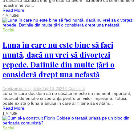
a canaliza aceasta energie este sa avem incredere ca sentimentele
17
noastre ne vor...
iulie
Read More
2024.
4 Minutes
Emoții
puternice,
încurajate
de
Social
aspectele
astrale.
Patru
Luna în care nu este bine să faci
zodii
se
nuntă, dacă nu vrei să divorțezi
vor
simți
repede. Datinile din multe țări o
în
al
consideră drept una nefastă
nouălea
cer
on
Avertizori de Integritate
July 16, 2024
0 Comment
Luna
Luna în care decidem să ne căsătorim este un moment important,
în
încărcat de emoție și speranță pentru un viitor împreună. Totuși,
care
poate exista o lună a anului în care ar fi bine să evităm...
nu
Read More
este
1 Minute
bine
să
faci
nuntă,
Social
dacă
nu