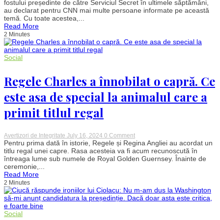
Unite
fostului președinte de către Serviciul Secret în ultimele săptămâni,
au
au declarat pentru CNN mai multe persoane informate pe această
primit
temă. Cu toate acestea,...
informații
Read More
cu
2 Minutes
privire
la
un
complot
Social
al
Iranului
care
Regele Charles a înnobilat o capră. Ce
viza
asasinarea
este asa de special la animalul care a
lui
Donald
primit titlul regal
Trump
on
Avertizori de Integritate
July 16, 2024
0 Comment
Regele
Pentru prima dată în istorie, Regele și Regina Angliei au acordat un
Charles
titlu regal unei capre. Rasa acesteia va fi acum recunoscută în
a
întreaga lume sub numele de Royal Golden Guernsey. Înainte de
înnobilat
ceremonie,...
o
Read More
capră.
2 Minutes
Ce
este
asa
de
special
Social
la