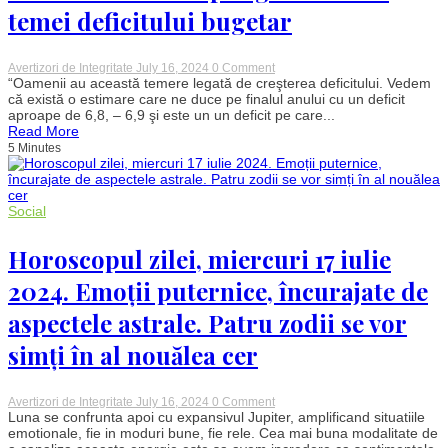
temei deficitului bugetar
on
Avertizori de Integritate
July 16, 2024
0 Comment
Ce
“Oamenii au această temere legată de creşterea deficitului. Vedem
se
că există o estimare care ne duce pe finalul anului cu un deficit
va
aproape de 6,8, – 6,9 şi este un un deficit pe care...
întâmpla
Read More
cu
5 Minutes
taxele
şi
impozitele
noastre
în
Social
2025.
Nicolae
Ciucă
Horoscopul zilei, miercuri 17 iulie
a
vorbit
2024. Emoții puternice, încurajate de
despre
gestionarea
aspectele astrale. Patru zodii se vor
temei
deficitului
simți în al nouălea cer
bugetar
on
Avertizori de Integritate
July 16, 2024
0 Comment
Horoscopul
Luna se confrunta apoi cu expansivul Jupiter, amplificand situatiile
zilei,
emotionale, fie in moduri bune, fie rele. Cea mai buna modalitate de
miercuri