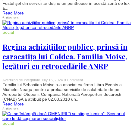
cine
Fostul șef din servicii ar deține un penthouse în acestă zonă de lux
a
a...
cumpărat
Read More
Florian
5 Minutes
Coldea
apartamentul
de
lux
Social
dintr-
un
cartier
Regina achizițiilor publice, prinsă în
exclusivist
al
caracatița lui Coldea. Familia Moise,
Bucureștiului
legături cu retrocedările ANRP
on
Avertizori de Integritate
July 16, 2024
0 Comment
Regina
Familia lui Sebastian Moise s-a asociat cu firma Libro Events a
achizițiilor
Miahelei Neagu pentru a prelua serviciile de salubritate de pe
publice,
Aeroportul Otopeni. Compania Națională Aeroporturi București
prinsă
(CNAB) SA a atribuit pe 02.03.2018 un...
în
Read More
caracatița
3 Minutes
lui
Coldea.
Familia
Moise,
Social
legături
cu
retrocedările