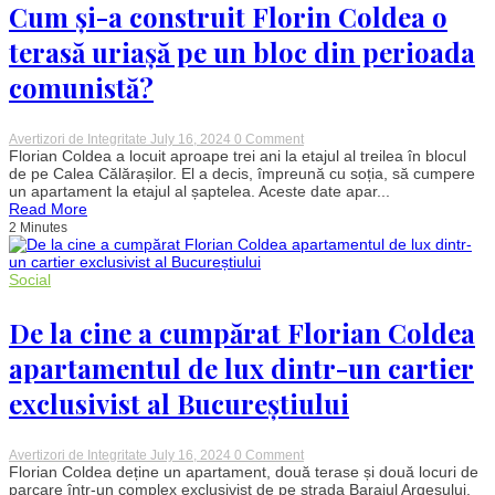
Cum și-a construit Florin Coldea o
vrei
să
divorțezi
terasă uriașă pe un bloc din perioada
repede.
Datinile
comunistă?
din
multe
țări
o
on
Avertizori de Integritate
July 16, 2024
0 Comment
consideră
Cum
Florian Coldea a locuit aproape trei ani la etajul al treilea în blocul
drept
și-
de pe Calea Călărașilor. El a decis, împreună cu soția, să cumpere
una
a
un apartament la etajul al șaptelea. Aceste date apar...
nefastă
construit
Read More
Florin
2 Minutes
Coldea
o
terasă
uriașă
Social
pe
un
De la cine a cumpărat Florian Coldea
bloc
din
perioada
apartamentul de lux dintr-un cartier
comunistă?
exclusivist al Bucureștiului
on
Avertizori de Integritate
July 16, 2024
0 Comment
De
Florian Coldea deține un apartament, două terase și două locuri de
la
parcare într-un complex exclusivist de pe strada Barajul Argeșului.