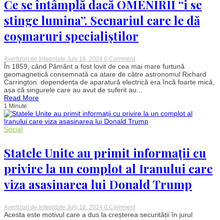
Ce se întâmplă dacă OMENIRII “i se
ANRP
stinge lumina”. Scenariul care le dă
coșmaruri specialiștilor
on
Avertizori de Integritate
July 16, 2024
0 Comment
Ce
În 1859, când Pământ a fost lovit de cea mai mare furtună
se
geomagnetică consemnată ca atare de către astronomul Richard
întâmplă
Carrington. dependența de aparatură electrică era încă foarte mică,
dacă
așa că singurele care au avut de suferit au...
OMENIRII
Read More
“i
1 Minute
se
stinge
lumina”.
Scenariul
Social
care
le
dă
Statele Unite au primit informații cu
coșmaruri
specialiștilor
privire la un complot al Iranului care
viza asasinarea lui Donald Trump
on
Avertizori de Integritate
July 16, 2024
0 Comment
Statele
Acesta este motivul care a dus la creșterea securității în jurul