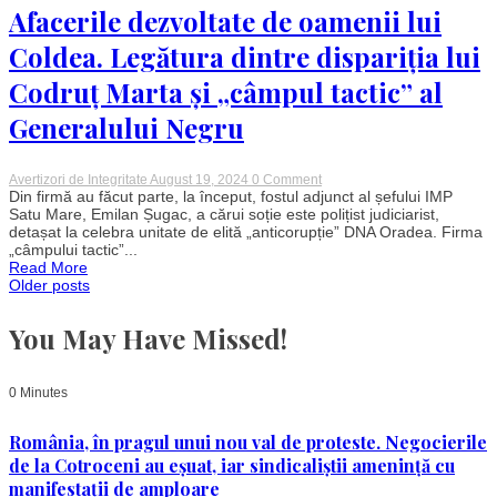
din
Afacerile dezvoltate de oamenii lui
craniu
după
Coldea. Legătura dintre dispariția lui
ce
medicii
Codruț Marta și „câmpul tactic” al
au
pierdut-
Generalului Negru
o
on
Avertizori de Integritate
August 19, 2024
0 Comment
Afacerile
Din firmă au făcut parte, la început, fostul adjunct al șefului IMP
dezvoltate
Satu Mare, Emilan Șugac, a cărui soție este polițist judiciarist,
de
detașat la celebra unitate de elită „anticorupție” DNA Oradea. Firma
oamenii
„câmpului tactic”...
lui
Read More
Coldea.
Posts
Older posts
Legătura
dintre
dispariția
You May Have Missed!
navigation
lui
Codruț
Marta
și
0 Minutes
„câmpul
tactic”
al
România, în pragul unui nou val de proteste. Negocierile
Generalului
Negru
de la Cotroceni au eșuat, iar sindicaliștii amenință cu
manifestații de amploare