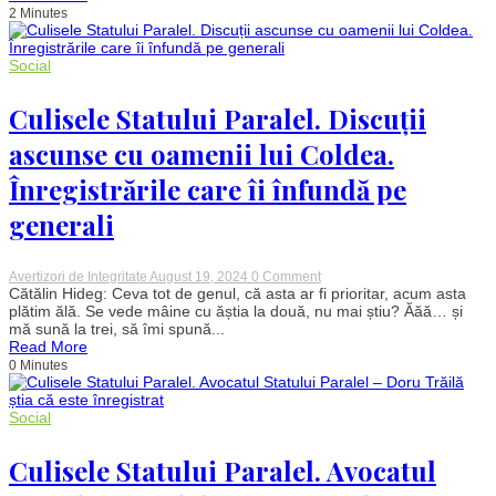
2 Minutes
rândul
tinerelor
generații
din
Social
România.
Avertismentul
medicilor
Culisele Statului Paralel. Discuții
ascunse cu oamenii lui Coldea.
Înregistrările care îi înfundă pe
generali
on
Avertizori de Integritate
August 19, 2024
0 Comment
Culisele
Cătălin Hideg: Ceva tot de genul, că asta ar fi prioritar, acum asta
Statului
plătim ălă. Se vede mâine cu ăștia la două, nu mai știu? Ăăă… și
Paralel.
mă sună la trei, să îmi spună...
Discuții
Read More
ascunse
0 Minutes
cu
oamenii
lui
Coldea.
Social
Înregistrările
care
Culisele Statului Paralel. Avocatul
îi
înfundă
pe