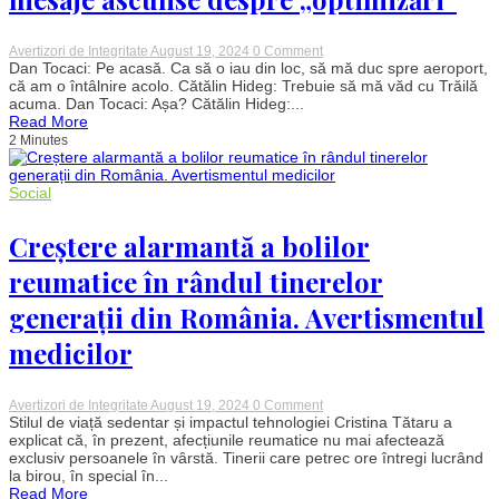
on
Avertizori de Integritate
August 19, 2024
0 Comment
Culisele
Dan Tocaci: Pe acasă. Ca să o iau din loc, să mă duc spre aeroport,
Statului
că am o întâlnire acolo. Cătălin Hideg: Trebuie să mă văd cu Trăilă
Paralel.
acuma. Dan Tocaci: Așa? Cătălin Hideg:...
Cum
Read More
transmiteau
2 Minutes
capii
mafiei
coldiste
mesaje
Social
ascunse
despre
Creștere alarmantă a bolilor
„optimizări”
reumatice în rândul tinerelor
generații din România. Avertismentul
medicilor
on
Avertizori de Integritate
August 19, 2024
0 Comment
Creștere
Stilul de viață sedentar și impactul tehnologiei Cristina Tătaru a
alarmantă
explicat că, în prezent, afecțiunile reumatice nu mai afectează
a
exclusiv persoanele în vârstă. Tinerii care petrec ore întregi lucrând
bolilor
la birou, în special în...
reumatice
Read More
în