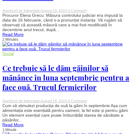
on
Avertizori de Integritate
August 19, 2024
0 Comment
Culisele
Procuror Elena Grecu: Măsura controlului judiciar era impusă la
Statului
data de 16 februarie, când s-a pronunțat instanța. Vă rugăm să
Paralel.
observați că această măsură care a mai fost modificată în
Înregistrări
decembrie anul trecut, după...
șocante
Read More
din
2 Minutes
rețeaua
de
influență
a
Social
lui
Florian
Coldea
Ce trebuie să le dăm găinilor să
mănânce în luna septembrie pentru a
face ouă. Trucul fermierilor
on
Avertizori de Integritate
August 19, 2024
0 Comment
Ce
Cum să stimulezi producția de ouă la găini în septembrie Așa cum
trebuie
alimentația este esențială pentru oameni, la fel este și pentru găini.
să
Un element esențial care poate îmbunătăți starea de sănătate a
le
păsărilor...
dăm
Read More
găinilor
1 Minute
să