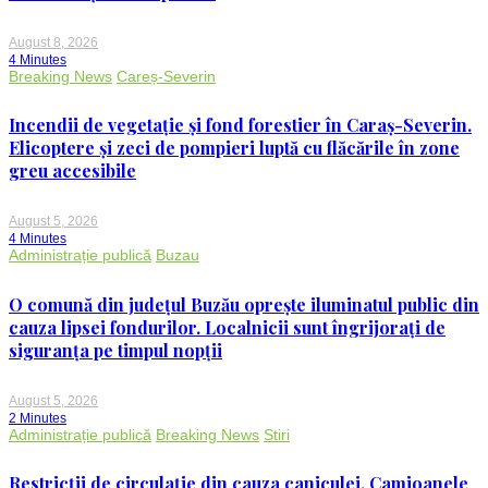
August 8, 2026
4 Minutes
Breaking News
Careș-Severin
Incendii de vegetație și fond forestier în Caraș-Severin.
Elicoptere și zeci de pompieri luptă cu flăcările în zone
greu accesibile
August 5, 2026
4 Minutes
Administrație publică
Buzau
O comună din județul Buzău oprește iluminatul public din
cauza lipsei fondurilor. Localnicii sunt îngrijorați de
siguranța pe timpul nopții
August 5, 2026
2 Minutes
Administrație publică
Breaking News
Stiri
Restricții de circulație din cauza caniculei. Camioanele