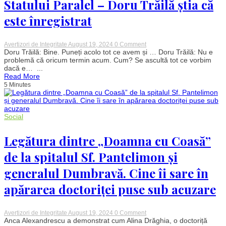
Statului Paralel – Doru Trăilă știa că
generali
este înregistrat
on
Avertizori de Integritate
August 19, 2024
0 Comment
Culisele
Doru Trăilă: Bine. Puneți acolo tot ce avem și … Doru Trăilă: Nu e
Statului
problemă că oricum termin acum. Cum? Se ascultă tot ce vorbim
Paralel.
dacă e… ...
Avocatul
Read More
Statului
5 Minutes
Paralel
–
Doru
Trăilă
știa
Social
că
este
înregistrat
Legătura dintre „Doamna cu Coasă”
de la spitalul Sf. Pantelimon și
generalul Dumbravă. Cine îi sare în
apărarea doctoriței puse sub acuzare
on
Avertizori de Integritate
August 19, 2024
0 Comment
Legătura
Anca Alexandrescu a demonstrat cum Alina Drăghia, o doctoriță