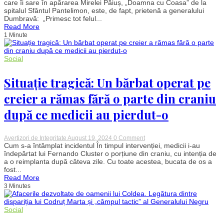
dintre
care îi sare în apărarea Mirelei Păiuș, „Doamna cu Coasa” de la
„Doamna
spitalul Sfântul Pantelimon, este, de fapt, prietenă a generalului
cu
Dumbravă: „Primesc tot felul...
Coasă”
Read More
de
1 Minute
la
spitalul
Sf.
Pantelimon
Social
și
generalul
Dumbravă.
Situație tragică: Un bărbat operat pe
Cine
îi
creier a rămas fără o parte din craniu
sare
în
după ce medicii au pierdut-o
apărarea
doctoriței
puse
sub
on
Avertizori de Integritate
August 19, 2024
0 Comment
acuzare
Situație
Cum s-a întâmplat incidentul În timpul intervenției, medicii i-au
tragică:
îndepărtat lui Fernando Cluster o porțiune din craniu, cu intenția de
Un
a o reimplanta după câteva zile. Cu toate acestea, bucata de os a
bărbat
fost...
operat
Read More
pe
3 Minutes
creier
a
rămas
fără
Social
o
parte