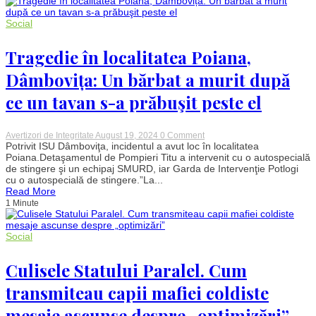
mănânce
în
luna
Social
septembrie
pentru
a
Tragedie în localitatea Poiana,
face
ouă.
Dâmbovița: Un bărbat a murit după
Trucul
fermierilor
ce un tavan s-a prăbuşit peste el
on
Avertizori de Integritate
August 19, 2024
0 Comment
Tragedie
Potrivit ISU Dâmboviţa, incidentul a avut loc în localitatea
în
Poiana.Detaşamentul de Pompieri Titu a intervenit cu o autospecială
localitatea
de stingere şi un echipaj SMURD, iar Garda de Intervenţie Potlogi
Poiana,
cu o autospecială de stingere.”La...
Dâmbovița:
Read More
Un
1 Minute
bărbat
a
murit
după
Social
ce
un
tavan
Culisele Statului Paralel. Cum
s-
a
transmiteau capii mafiei coldiste
prăbuşit
peste
mesaje ascunse despre „optimizări”
el