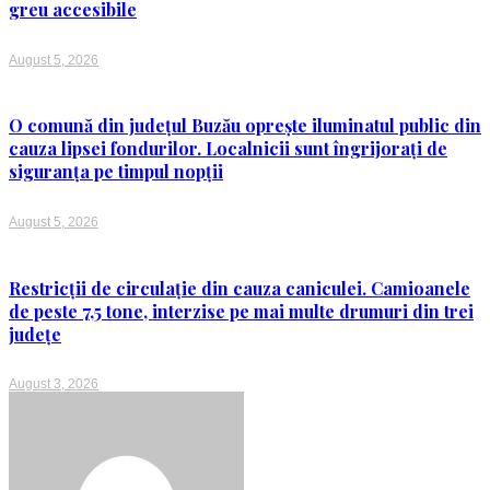
greu accesibile
August 5, 2026
O comună din județul Buzău oprește iluminatul public din
cauza lipsei fondurilor. Localnicii sunt îngrijorați de
siguranța pe timpul nopții
August 5, 2026
Restricții de circulație din cauza caniculei. Camioanele
de peste 7,5 tone, interzise pe mai multe drumuri din trei
județe
August 3, 2026