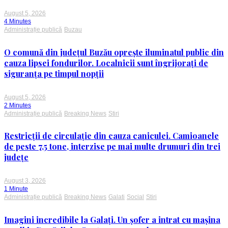
August 5, 2026
4 Minutes
Administrație publică
Buzau
O comună din județul Buzău oprește iluminatul public din
cauza lipsei fondurilor. Localnicii sunt îngrijorați de
siguranța pe timpul nopții
August 5, 2026
2 Minutes
Administrație publică
Breaking News
Stiri
Restricții de circulație din cauza caniculei. Camioanele
de peste 7,5 tone, interzise pe mai multe drumuri din trei
județe
August 3, 2026
1 Minute
Administrație publică
Breaking News
Galati
Social
Stiri
Imagini incredibile la Galați. Un șofer a intrat cu mașina