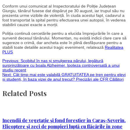
Conform unui comunicat al Inspectoratului de Poliție Județean
Giurgiu, tânărul fusese dat dispărut pe 30 august, iar trupul său nu
prezenta urme vizibile de violență. În ciuda acestui fapt, cadavrul a
fost transportat la spital pentru efectuarea unei autopsii, în vederea
stabilirii cauzei exacte a morții.
Poliția continuă cercetările pentru a elucida împrejurările în care a
survenit decesul tânărului. Momentan, nu există indicii clare care să
sugereze o crimă, dar ancheta este în plină desfășurare pentru a
stabili toate detaliile acestui tragic eveniment, relatează
Realitatea
PLUS
.
Post
Previous:
Scobitul în nas și smulgerea părului, legătură
surprinzătoare cu boala Alzheimer. Ipoteza controversată a unui
studiu recent
navigation
Next:
Cât timp mai este valabilă GRATUITATEA pe tren pentru elevi
și studenți, în baza vizei de anul trecut? Precizări ale CFR Călători
Related Posts
Incendii de vegetație și fond forestier în Caraș-Severin.
Elicoptere și zeci de pompieri luptă cu flăcările în zone