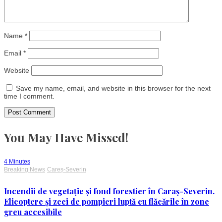
Name
*
Email
*
Website
Save my name, email, and website in this browser for the next
time I comment.
You May Have Missed!
4 Minutes
Breaking News
Careș-Severin
Incendii de vegetație și fond forestier în Caraș-Severin.
Elicoptere și zeci de pompieri luptă cu flăcările în zone
greu accesibile