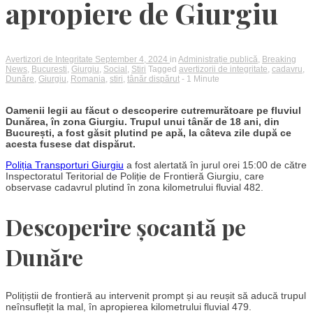
apropiere de Giurgiu
Avertizori de Integritate
September 4, 2024
in
Administrație publică
,
Breaking
News
,
Bucuresti
,
Giurgiu
,
Social
,
Stiri
Tagged
avertizorii de integritate
,
cadavru
,
Dunăre
,
Giurgiu
,
Romania
,
stiri
,
tânăr dispărut
- 1 Minute
Oamenii legii au făcut o descoperire cutremurătoare pe fluviul
Dunărea, în zona Giurgiu. Trupul unui tânăr de 18 ani, din
București, a fost găsit plutind pe apă, la câteva zile după ce
acesta fusese dat dispărut.
Poliția Transporturi Giurgiu
a fost alertată în jurul orei 15:00 de către
Inspectoratul Teritorial de Poliție de Frontieră Giurgiu, care
observase cadavrul plutind în zona kilometrului fluvial 482.
Descoperire șocantă pe
Dunăre
Polițiștii de frontieră au intervenit prompt și au reușit să aducă trupul
neînsuflețit la mal, în apropierea kilometrului fluvial 479.