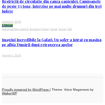
Restricții de circulație din cauza caniculei. Camioanele
de peste 7,5 tone, interzise pe mai multe drumuri din trei
județe
August 3, 2026
1 Minute
Administrație publică
Breaking News
Galati
Social
Stiri
Imagini incredibile la Galați. Un șofer a intrat cu mașina
pe albia Dunării după retragerea apelor
August 3, 2026
Proudly powered by WordPress
|
Theme: Voice Maganews by
WalkerWP
.