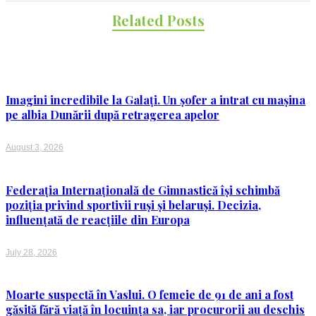
Related Posts
Imagini incredibile la Galați. Un șofer a intrat cu mașina
pe albia Dunării după retragerea apelor
August 3, 2026
Federația Internațională de Gimnastică își schimbă
poziția privind sportivii ruși și belaruși. Decizia,
influențată de reacțiile din Europa
July 28, 2026
Moarte suspectă în Vaslui. O femeie de 91 de ani a fost
găsită fără viață în locuința sa, iar procurorii au deschis