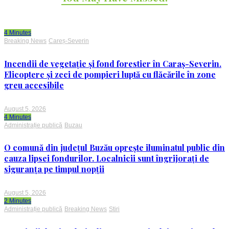
4 Minutes
Breaking News
Careș-Severin
Incendii de vegetație și fond forestier în Caraș-Severin.
Elicoptere și zeci de pompieri luptă cu flăcările în zone
greu accesibile
August 5, 2026
4 Minutes
Administrație publică
Buzau
O comună din județul Buzău oprește iluminatul public din
cauza lipsei fondurilor. Localnicii sunt îngrijorați de
siguranța pe timpul nopții
August 5, 2026
2 Minutes
Administrație publică
Breaking News
Stiri