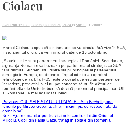
Ciolacu
Avertizori de Integritate
September 30, 2024
in
Social
- 1 Minute
Marcel Ciolacu a spus că din ianuarie se va circula fără vize în SUA,
însă, anunțul oficial va veni în jurul datei de 15 octombrie.
„Statele Unite sunt parterenerul strategic al României. Securitatea,
siguranța României se bazează pe parteneriatul strategic cu SUA,
fără discuții. Suntem unul dintre stâlpii principali ai partenerului
strategic în Europa, de departe. Faptul că ni s-au aprobat
tehnologie de vârf, la F-35, este o dovadă că ești un partener de
încredere, predictibil și ei nu pot concepe să nu fie alături de
români. Statele Unite trebuie să devină partenerul principal non-UE
al României”, a mai adăugat Ciolacu.
Post
Previous:
CULISELE STATULUI PARALEL. Ana Birchall pune
tunurile pe Mircea Geoană: „N-am niciun pic de respect față de
domnia sa”
navigation
Next:
Ajutor umanitar pentru victimele conflictului din Orientul
Mijlociu. Copii din Fâşia Gaza, trataţi în spitale din România