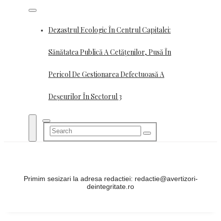
Skip
to
content
Dezastrul Ecologic În Centrul Capitalei:
Sănătatea Publică A Cetățenilor, Pusă În
Pericol De Gestionarea Defectuoasă A
Deșeurilor În Sectorul 3
Primim sesizari la adresa redactiei: redactie@avertizori-
deintegritate.ro