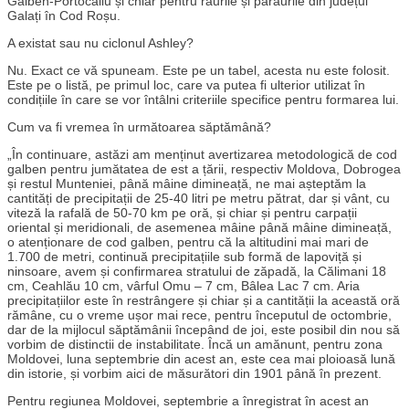
Galben-Portocaliu și chiar pentru râurile și părâurile din județul
Galați în Cod Roșu.
A existat sau nu ciclonul Ashley?
Nu. Exact ce vă spuneam. Este pe un tabel, acesta nu este folosit.
Este pe o listă, pe primul loc, care va putea fi ulterior utilizat în
condițiile în care se vor întâlni criteriile specifice pentru formarea lui.
Cum va fi vremea în următoarea săptămână?
„În continuare, astăzi am menținut avertizarea metodologică de cod
galben pentru jumătatea de est a țării, respectiv Moldova, Dobrogea
și restul Munteniei, până mâine dimineață, ne mai așteptăm la
cantități de precipitații de 25-40 litri pe metru pătrat, dar și vânt, cu
viteză la rafală de 50-70 km pe oră, și chiar și pentru carpații
oriental și meridionali, de asemenea mâine până mâine dimineață,
o atenționare de cod galben, pentru că la altitudini mai mari de
1.700 de metri, continuă precipitațiile sub formă de lapoviță și
ninsoare, avem și confirmarea stratului de zăpadă, la Călimani 18
cm, Ceahlău 10 cm, vârful Omu – 7 cm, Bâlea Lac 7 cm. Aria
precipitațiilor este în restrângere și chiar și a cantității la această oră
rămâne, cu o vreme ușor mai rece, pentru începutul de octombrie,
dar de la mijlocul săptămânii începând de joi, este posibil din nou să
vorbim de distinctii de instabilitate. Încă un amănunt, pentru zona
Moldovei, luna septembrie din acest an, este cea mai ploioasă lună
din istorie, și vorbim aici de măsurători din 1901 până în prezent.
Pentru regiunea Moldovei, septembrie a înregistrat în acest an