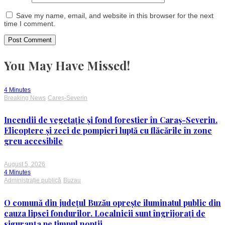
Save my name, email, and website in this browser for the next
time I comment.
You May Have Missed!
4 Minutes
Breaking News
Careș-Severin
Incendii de vegetație și fond forestier în Caraș-Severin.
Elicoptere și zeci de pompieri luptă cu flăcările în zone
greu accesibile
August 5, 2026
4 Minutes
Administrație publică
Buzau
O comună din județul Buzău oprește iluminatul public din
cauza lipsei fondurilor. Localnicii sunt îngrijorați de
siguranța pe timpul nopții