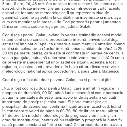
3 ore, 6 ore, 24, 48 ore. Am analizat toate aceste hărti pentru acest
episod, din toate intervențiile am spus că într-adevăr vârful acestui
episod de fenomene meteorologice îl va reprezenta ziua de
duminică când ne așteptăm la cantități mai însemnate și mari, așa
cum era menționat în mesajul de Cod portocariu pentru jumătatea
țării și emiterea codului roșu pentru județul Galati.
Codul roșu pentru Galati, având în vedere estimările acestui model,
ținând cont și de condițiile preexistente în zonă, privind solul deja
saturat și îmbibat cu apă, ca urmare a evenimentului anterior, ținând
cont și de colmatarea răurilor în zonă, orice cantitate de până la 25-
30 litri pe metru pătrat, care este și confirmată în partea de centru și
vest a județului, putea să determine o intervenție mai dificilă în ceea
ce privește managementul unor astfel de situații. Aceasta a fost
rațiunea, acestea sunt prevederile în baza cărora fiecare serviciu
meteorologic național aplică procedurile”, a spus Elena Mateescu.
Codul roșu a fost dat doar pe zona Galați, nu și pe restul țării
„Nu, a fost cod roșu doar pentru Galați, care a intrat în vigoare în
noaptea de duminică, 00.00, până luni dimineață și codul portocaliu
a cuprins jumătatea de est a țării, acolo unde așteptam cantități
importante de precipitații chiar mari. Și harta cantităților de
precipitații, de asemenea, confirmă încadrarea în acest cod, luând
în considerare valori de până la 60-70, 80 de litri pe metru pătrat în
24 de ore. Un model meteorologic de prognoza vremii are și un
grad de incertitudine, pentru că nu realizăm o prognoză la punct fix,
ca să putem constata că într-o comună X o probabilitate de a avea