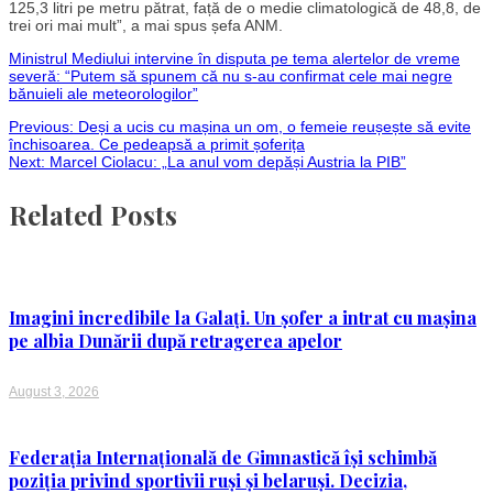
125,3 litri pe metru pătrat, față de o medie climatologică de 48,8, de
trei ori mai mult”, a mai spus șefa ANM.
Ministrul Mediului intervine în disputa pe tema alertelor de vreme
severă: “Putem să spunem că nu s-au confirmat cele mai negre
bănuieli ale meteorologilor”
Post
Previous:
Deși a ucis cu mașina un om, o femeie reușește să evite
închisoarea. Ce pedeapsă a primit șoferița
Next:
Marcel Ciolacu: „La anul vom depăși Austria la PIB”
navigation
Related Posts
Imagini incredibile la Galați. Un șofer a intrat cu mașina
pe albia Dunării după retragerea apelor
August 3, 2026
Federația Internațională de Gimnastică își schimbă
poziția privind sportivii ruși și belaruși. Decizia,