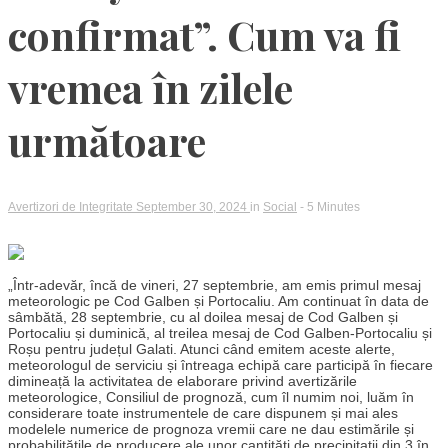
confirmat”. Cum va fi
vremea în zilele
următoare
Avertizori de Integritate
September 30, 2024
in
Social
- 5 Minutes
„Într-adevăr, încă de vineri, 27 septembrie, am emis primul mesaj
meteorologic pe Cod Galben și Portocaliu. Am continuat în data de
sâmbătă, 28 septembrie, cu al doilea mesaj de Cod Galben și
Portocaliu și duminică, al treilea mesaj de Cod Galben-Portocaliu și
Roșu pentru județul Galati. Atunci când emitem aceste alerte,
meteorologul de serviciu și întreaga echipă care participă în fiecare
dimineață la activitatea de elaborare privind avertizările
meteorologice, Consiliul de prognoză, cum îl numim noi, luăm în
considerare toate instrumentele de care dispunem și mai ales
modelele numerice de prognoza vremii care ne dau estimările și
probabilitățile de producere ale unor cantități de precipitații din 3 în