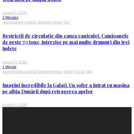
August 5, 2026
2 Minutes
Administrație publică
Breaking News
Stiri
Restricții de circulație din cauza caniculei. Camioanele
de peste 7,5 tone, interzise pe mai multe drumuri din trei
județe
August 3, 2026
1 Minute
Administrație publică
Breaking News
Galati
Social
Stiri
Imagini incredibile la Galați. Un șofer a intrat cu mașina
pe albia Dunării după retragerea apelor
August 3, 2026
Proudly powered by WordPress
|
Theme: Voice Maganews by
WalkerWP
.