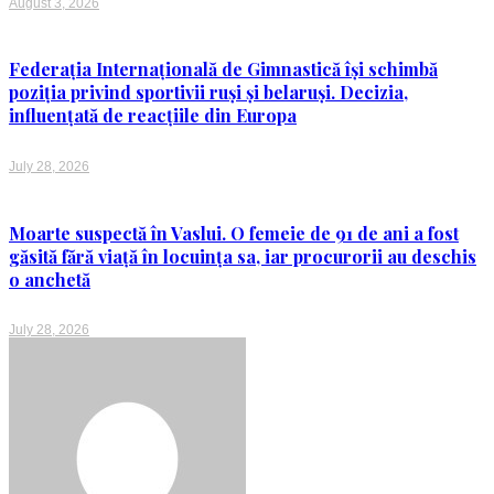
August 3, 2026
Federația Internațională de Gimnastică își schimbă
poziția privind sportivii ruși și belaruși. Decizia,
influențată de reacțiile din Europa
July 28, 2026
Moarte suspectă în Vaslui. O femeie de 91 de ani a fost
găsită fără viață în locuința sa, iar procurorii au deschis
o anchetă
July 28, 2026