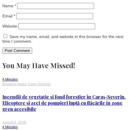
Name
*
Email
*
Website
Save my name, email, and website in this browser for the next
time I comment.
You May Have Missed!
4 Minutes
Breaking News
Careș-Severin
Incendii de vegetație și fond forestier în Caraș-Severin.
Elicoptere și zeci de pompieri luptă cu flăcările în zone
greu accesibile
August 5, 2026
4 Minutes