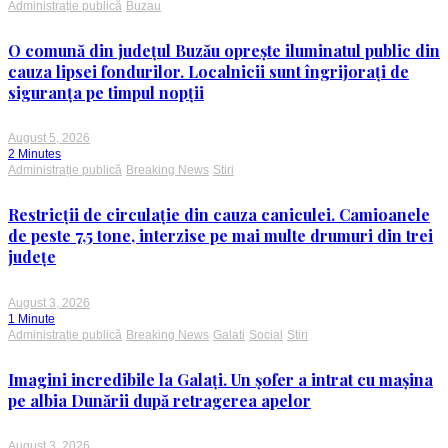
Administrație publică
Buzau
O comună din județul Buzău oprește iluminatul public din
cauza lipsei fondurilor. Localnicii sunt îngrijorați de
siguranța pe timpul nopții
August 5, 2026
2 Minutes
Administrație publică
Breaking News
Stiri
Restricții de circulație din cauza caniculei. Camioanele
de peste 7,5 tone, interzise pe mai multe drumuri din trei
județe
August 3, 2026
1 Minute
Administrație publică
Breaking News
Galati
Social
Stiri
Imagini incredibile la Galați. Un șofer a intrat cu mașina
pe albia Dunării după retragerea apelor
August 3, 2026