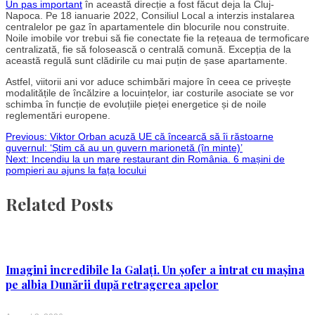
Un pas important
în această direcție a fost făcut deja la Cluj-
Napoca. Pe 18 ianuarie 2022, Consiliul Local a interzis instalarea
centralelor pe gaz în apartamentele din blocurile nou construite.
Noile imobile vor trebui să fie conectate fie la rețeaua de termoficare
centralizată, fie să folosească o centrală comună. Excepția de la
această regulă sunt clădirile cu mai puțin de șase apartamente.
Astfel, viitorii ani vor aduce schimbări majore în ceea ce privește
modalitățile de încălzire a locuințelor, iar costurile asociate se vor
schimba în funcție de evoluțiile pieței energetice și de noile
reglementări europene.
Post
Previous:
Viktor Orban acuză UE că încearcă să îi răstoarne
guvernul: ‘Știm că au un guvern marionetă (în minte)’
Next:
Incendiu la un mare restaurant din România. 6 mașini de
navigation
pompieri au ajuns la fața locului
Related Posts
Imagini incredibile la Galați. Un șofer a intrat cu mașina
pe albia Dunării după retragerea apelor