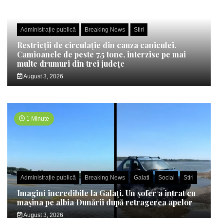
Administrație publică
Breaking News
Stiri
Restricții de circulație din cauza caniculei.
Camioanele de peste 7,5 tone, interzise pe mai
multe drumuri din trei județe
August 3, 2026
1 Minute
Administrație publică
Breaking News
Galati
Social
Stiri
Imagini incredibile la Galați. Un șofer a intrat cu
mașina pe albia Dunării după retragerea apelor
August 3, 2026