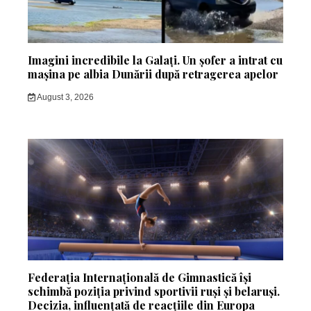
Imagini incredibile la Galați. Un șofer a intrat cu
mașina pe albia Dunării după retragerea apelor
August 3, 2026
Federația Internațională de Gimnastică își
schimbă poziția privind sportivii ruși și belaruși.
Decizia, influențată de reacțiile din Europa