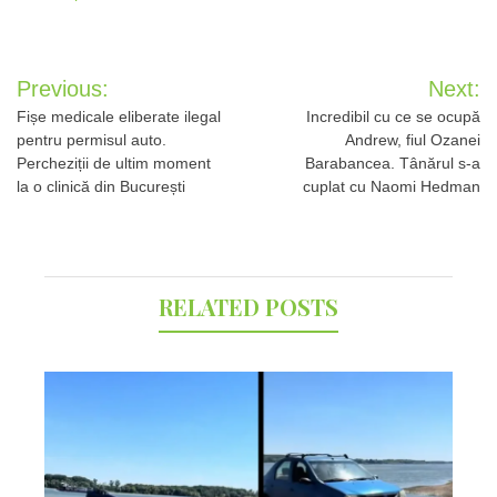
Post
Previous:
Next:
navigation
Fișe medicale eliberate ilegal
Incredibil cu ce se ocupă
pentru permisul auto.
Andrew, fiul Ozanei
Percheziții de ultim moment
Barabancea. Tânărul s-a
la o clinică din București
cuplat cu Naomi Hedman
RELATED POSTS