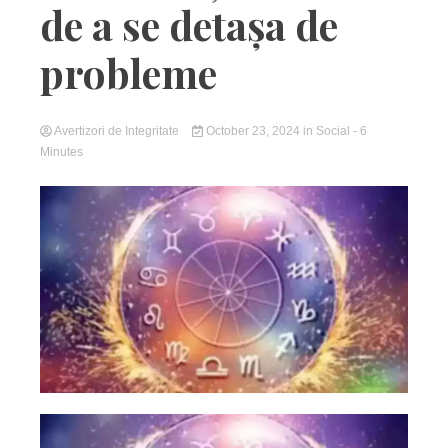
de a se detașa de
probleme
Avertizori de Integritate
October 23, 2024
in
Social
- 6
Minutes