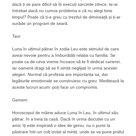
dacă ți se pare dificil să îți execuți sarcinile zilnice, te-ai
întrebat dacă nu cumva problema e că nu alegi bine
timpul? Poate că ți-e greu cu trezitul de dimineață și ți-ar
surâde un program de seară.
Taur
Luna în ultimul pătrar în zodia Leu este stimulul de care
aveai nevoie pentru a îmbunătăți relația cu familia. Se
poate ca de ceva vreme încoace să te fi dedicat carierei,
iar oamenii dragi să se fi simțit neglijați în urma acestei
alegeri. Normal că profesia are importanța sa, dar
legăturile emoționale se construiesc cu greu. Meditează la
aceste lucruri acum: poți face un compromis.
Gemeni
Horoscopul de mâine aduce Luna în Leu, în ultimul său
pătrar, în a treia ta casă. Dacă în urma discuției cu un
amic îți este inspirată o idee de geniu, nu o pune la
păstrare într-un colț izolat al minții, unde se va pune praful