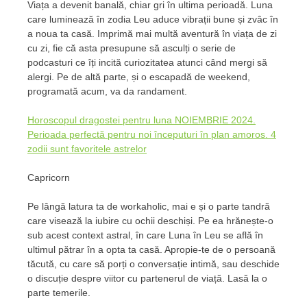
Viața a devenit banală, chiar gri în ultima perioadă. Luna
care luminează în zodia Leu aduce vibrații bune și zvâc în
a noua ta casă. Imprimă mai multă aventură în viața de zi
cu zi, fie că asta presupune să asculți o serie de
podcasturi ce îți incită curiozitatea atunci când mergi să
alergi. Pe de altă parte, și o escapadă de weekend,
programată acum, va da randament.
Horoscopul dragostei pentru luna NOIEMBRIE 2024.
Perioada perfectă pentru noi începuturi în plan amoros. 4
zodii sunt favoritele astrelor
Capricorn
Pe lângă latura ta de workaholic, mai e și o parte tandră
care visează la iubire cu ochii deschiși. Pe ea hrănește-o
sub acest context astral, în care Luna în Leu se află în
ultimul pătrar în a opta ta casă. Apropie-te de o persoană
tăcută, cu care să porți o conversație intimă, sau deschide
o discuție despre viitor cu partenerul de viață. Lasă la o
parte temerile.