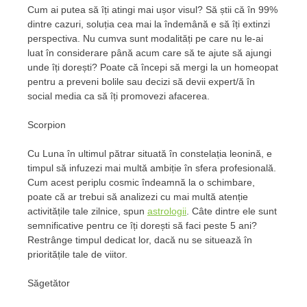
Cum ai putea să îți atingi mai ușor visul? Să știi că în 99%
dintre cazuri, soluția cea mai la îndemână e să îți extinzi
perspectiva. Nu cumva sunt modalități pe care nu le-ai
luat în considerare până acum care să te ajute să ajungi
unde îți dorești? Poate că începi să mergi la un homeopat
pentru a preveni bolile sau decizi să devii expert/ă în
social media ca să îți promovezi afacerea.
Scorpion
Cu Luna în ultimul pătrar situată în constelația leonină, e
timpul să infuzezi mai multă ambiție în sfera profesională.
Cum acest periplu cosmic îndeamnă la o schimbare,
poate că ar trebui să analizezi cu mai multă atenție
activitățile tale zilnice, spun
astrologii
. Câte dintre ele sunt
semnificative pentru ce îți dorești să faci peste 5 ani?
Restrânge timpul dedicat lor, dacă nu se situează în
prioritățile tale de viitor.
Săgetător