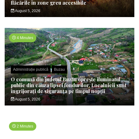
flăcările în zone greu accesibile
August 5, 2026
4 Minutes
Administrație publică
Buzau
O comună din județul Buzău oprește iluminatul
public din cauza lipsei fondurilor. Localnicii sunt
îngrijorați de siguranța pe timpul nopții
August 5, 2026
2 Minutes