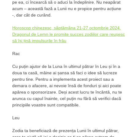
pe ea, ci încearcă să o aduci la îndeplinire. Nu neapărat
acum – această fază a Lunii nu e propice pentru acțiune
-, dar cât de curând.
Horoscop chinezesc, săptămâna 21-27 octombrie 2024.
Dragonul de Lemn le promite succes zodiilor care reușesc
să își țină impulsurile în frâu
Rac
Cu puțin ajutor de la Luna în ultimul pătrar în Leu și în a
doua ta casă, mâine ai șansa să faci o idee să lucreze
pentru tine. Pentru a implementa acest proiect sau a
demara o afacere, ai nevoie însă de fonduri și aici poate
apărea o sponsorizare. Deși acest lucru te încântă, nu te
arunca cu capul înainte, cel puțin nu fără să verifici dacă
principiile voastre sunt compatibile.
Leu
Zodia ta beneficiază de prezența Lunii în ultimul pătrar,