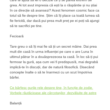
care te ajută să iei o decizie ce ți se părea extrem de
grea. Ai tot avut impresia că ești la o răspântie și nu știai
în ce direcție să avansezi? Acest fenomen cosmic face ca
totul să fie despre tine. Știm că îți place ca toată lumea să
fie fericită, dar dacă pui prea mult preț pe ei poți să ajungi
să te sacrifici pe tine.
Fecioară
Tare greu o să îți mai fie să ții un secret mâine. Dai prea
mult din casă în urma influenței pe care o are Luna în
ultimul pătrar în a douăsprezecea ta casă. În loc să-ți pui
fermoar la gură, așa cum vei fi predispus/ă, mai degrabă
implică-te în discuții, dar de natură filosofică. Disecând
concepte înalte o să te înarmezi cu un scut împotriva
bârfei.
Ce bârfesc gurile rele despre tine, în funcție de zodie.
Vorbele răutăcioase ale cârcotașilor, dezvăluite de astre
Balanță