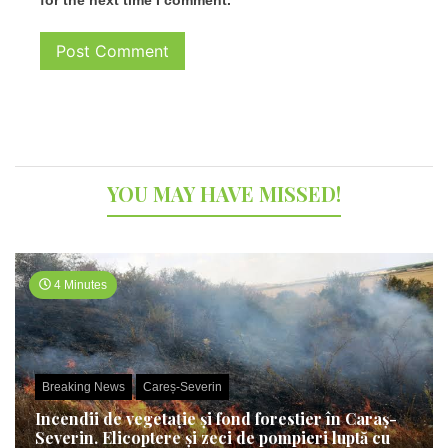
for the next time I comment.
YOU MAY HAVE MISSED!
4 Minutes
Breaking News
Careș-Severin
Incendii de vegetație și fond forestier în Caraș-
Severin. Elicoptere și zeci de pompieri luptă cu