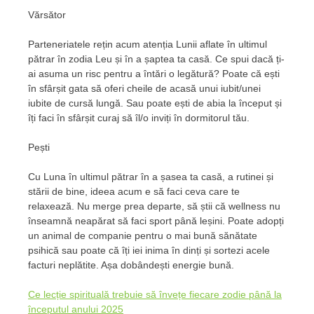
Vărsător
Parteneriatele rețin acum atenția Lunii aflate în ultimul
pătrar în zodia Leu și în a șaptea ta casă. Ce spui dacă ți-
ai asuma un risc pentru a întări o legătură? Poate că ești
în sfârșit gata să oferi cheile de acasă unui iubit/unei
iubite de cursă lungă. Sau poate ești de abia la început și
îți faci în sfârșit curaj să îl/o inviți în dormitorul tău.
Pești
Cu Luna în ultimul pătrar în a șasea ta casă, a rutinei și
stării de bine, ideea acum e să faci ceva care te
relaxează. Nu merge prea departe, să știi că wellness nu
înseamnă neapărat să faci sport până leșini. Poate adopți
un animal de companie pentru o mai bună sănătate
psihică sau poate că îți iei inima în dinți și sortezi acele
facturi neplătite. Așa dobândești energie bună.
Ce lecție spirituală trebuie să învețe fiecare zodie până la
începutul anului 2025