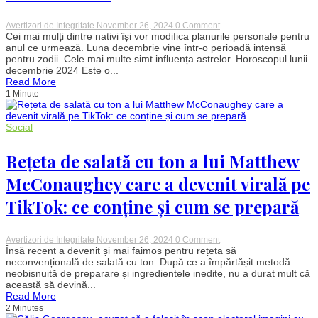
on
Avertizori de Integritate
November 26, 2024
0 Comment
Horoscopul
Cei mai mulți dintre nativi își vor modifica planurile personale pentru
lunii
anul ce urmează. Luna decembrie vine într-o perioadă intensă
decembrie
pentru zodii. Cele mai multe simt influența astrelor. Horoscopul lunii
2024.
decembrie 2024 Este o...
Nativii
Read More
vor
1 Minute
avea
parte
de
o
Social
lună
plină
de
Rețeta de salată cu ton a lui Matthew
schimbări
McConaughey care a devenit virală pe
TikTok: ce conține și cum se prepară
on
Avertizori de Integritate
November 26, 2024
0 Comment
Rețeta
Însă recent a devenit și mai faimos pentru rețeta să
de
neconvențională de salată cu ton. După ce a împărtășit metodă
salată
neobișnuită de preparare și ingredientele inedite, nu a durat mult că
cu
această să devină...
ton
Read More
a
2 Minutes
lui