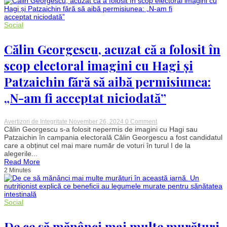
Matthew
McConaughey
care
a
Social
devenit
virală
pe
Călin Georgescu, acuzat că a folosit în
TikTok:
ce
scop electoral imagini cu Hagi și
conține
și
Patzaichin fără să aibă permisiunea:
cum
se
prepară
„N-am fi acceptat niciodată”
on
Avertizori de Integritate
November 26, 2024
0 Comment
Călin
Călin Georgescu s-a folosit nepermis de imagini cu Hagi sau
Georgescu,
Patzaichin în campania electorală Călin Georgescu a fost candidatul
acuzat
care a obținut cel mai mare număr de voturi în turul I de la
că
alegerile...
a
Read More
folosit
2 Minutes
în
scop
electoral
imagini
cu
Social
Hagi
și
Patzaichin
De ce să mănânci mai multe murături