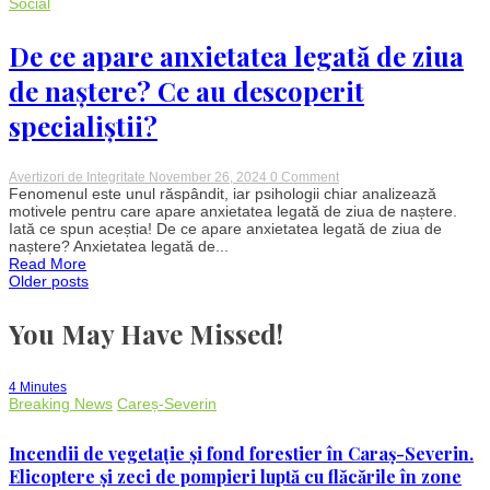
guvernare
Social
care
din
De ce apare anxietatea legată de ziua
nou
va
dezamăgi,
de naștere? Ce au descoperit
mai
bine
specialiștii?
stă
în
opoziţie”
on
Avertizori de Integritate
November 26, 2024
0 Comment
De
Fenomenul este unul răspândit, iar psihologii chiar analizează
ce
motivele pentru care apare anxietatea legată de ziua de naștere.
apare
Iată ce spun aceștia! De ce apare anxietatea legată de ziua de
anxietatea
naștere? Anxietatea legată de...
legată
Read More
de
Posts
Older posts
ziua
de
naștere?
You May Have Missed!
navigation
Ce
au
descoperit
specialiștii?
4 Minutes
Breaking News
Careș-Severin
Incendii de vegetație și fond forestier în Caraș-Severin.
Elicoptere și zeci de pompieri luptă cu flăcările în zone