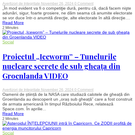
on
Avertizori de Integritate
November 26, 2024
0 Comment
Noul
„În mod evident va fi o competiţie dură, pentru că, dacă facem nişte
președinte
adunări, sigur, foarte grosiere, ne dăm seama că anumite electorate
al
se vor duce într-o anumită direcţie, alte electorate în altă direcţie....
PNL,
Read More
întrebat
2 Minutes
ce
se
întâmplă
dacă
Social
va
câştiga
Proiectul „Iceworm” – Tunelurile
alegerile
Călin
Georgescu:
nucleare secrete de sub gheața din
„Va
fi
Groenlanda VIDEO
o
competiţie
dură”
on
Avertizori de Integritate
November 26, 2024
0 Comment
Proiectul
Oamenii de știință de la NASA care studiază calotele de gheață din
„Iceworm”
Groenlanda au descoperit un „oraș sub gheață” care a fost construit
–
de armata americană în timpul Războiului Rece, relatează
Tunelurile
Space.com. În aprilie...
nucleare
Read More
secrete
2 Minutes
de
sub
gheața
din
Social