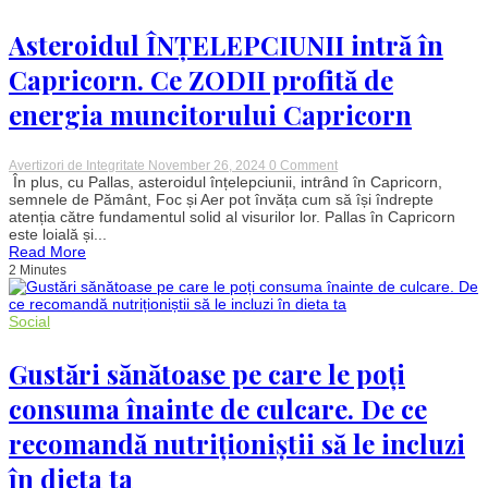
Groenlanda
VIDEO
Asteroidul ÎNȚELEPCIUNII intră în
Capricorn. Ce ZODII profită de
energia muncitorului Capricorn
on
Avertizori de Integritate
November 26, 2024
0 Comment
Asteroidul
În plus, cu Pallas, asteroidul înțelepciunii, intrând în Capricorn,
ÎNȚELEPCIUNII
semnele de Pământ, Foc și Aer pot învăța cum să își îndrepte
intră
atenția către fundamentul solid al visurilor lor. Pallas în Capricorn
în
este loială și...
Capricorn.
Read More
Ce
2 Minutes
ZODII
profită
de
energia
Social
muncitorului
Capricorn
Gustări sănătoase pe care le poți
consuma înainte de culcare. De ce
recomandă nutriționiștii să le incluzi
în dieta ta