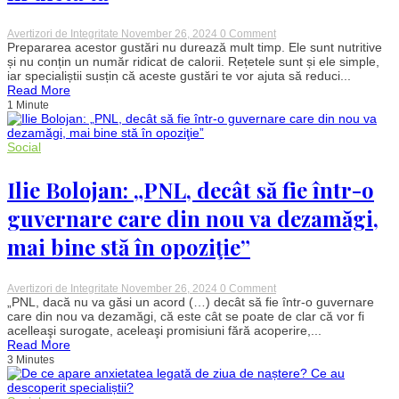
on
Avertizori de Integritate
November 26, 2024
0 Comment
Gustări
Prepararea acestor gustări nu durează mult timp. Ele sunt nutritive
sănătoase
și nu conțin un număr ridicat de calorii. Rețetele sunt și ele simple,
pe
iar specialiștii susțin că aceste gustări te vor ajuta să reduci...
care
Read More
le
1 Minute
poți
consuma
înainte
de
Social
culcare.
De
Ilie Bolojan: „PNL, decât să fie într-o
ce
recomandă
nutriționiștii
guvernare care din nou va dezamăgi,
să
le
mai bine stă în opoziţie”
incluzi
în
dieta
ta
on
Avertizori de Integritate
November 26, 2024
0 Comment
Ilie
„PNL, dacă nu va găsi un acord (…) decât să fie într-o guvernare
Bolojan:
care din nou va dezamăgi, că este cât se poate de clar că vor fi
„PNL,
acelleaşi surogate, aceleaşi promisiuni fără acoperire,...
decât
Read More
să
3 Minutes
fie
într-
o