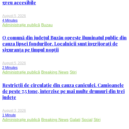
greu accesibile
August 5, 2026
4 Minutes
Administrație publică
Buzau
O comună din județul Buzău oprește iluminatul public din
cauza lipsei fondurilor. Localnicii sunt îngrijorați de
siguranța pe timpul nopții
August 5, 2026
2 Minutes
Administrație publică
Breaking News
Stiri
Restricții de circulație din cauza caniculei. Camioanele
de peste 7,5 tone, interzise pe mai multe drumuri din trei
județe
August 3, 2026
1 Minute
Administrație publică
Breaking News
Galati
Social
Stiri