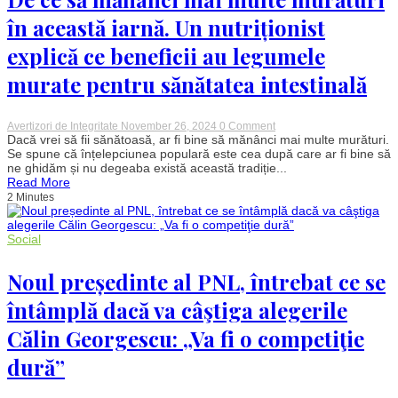
fără
să
în această iarnă. Un nutriționist
aibă
permisiunea:
explică ce beneficii au legumele
„N-
am
fi
murate pentru sănătatea intestinală
acceptat niciodată”
on
Avertizori de Integritate
November 26, 2024
0 Comment
De
Dacă vrei să fii sănătoasă, ar fi bine să mănânci mai multe murături.
ce
Se spune că înțelepciunea populară este cea după care ar fi bine să
să
ne ghidăm și nu degeaba există această tradiție...
mănânci
Read More
mai
2 Minutes
multe
murături
în
această
Social
iarnă.
Un
Noul președinte al PNL, întrebat ce se
nutriționist
explică
ce
întâmplă dacă va câştiga alegerile
beneficii
au
Călin Georgescu: „Va fi o competiţie
legumele
murate
dură”
pentru
sănătatea
intestinală