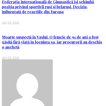
Federația Internațională de Gimnastică își schimbă
poziția privind sportivii ruși și belaruși. Decizia,
influențată de reacțiile din Europa
July 28, 2026
Moarte suspectă în Vaslui. O femeie de 91 de ani a fost
găsită fără viață în locuința sa, iar procurorii au deschis
o anchetă
July 28, 2026