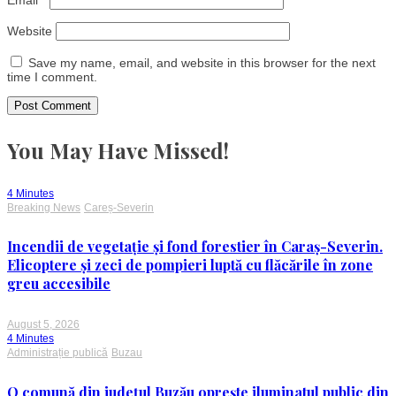
Website
Save my name, email, and website in this browser for the next
time I comment.
You May Have Missed!
4 Minutes
Breaking News
Careș-Severin
Incendii de vegetație și fond forestier în Caraș-Severin.
Elicoptere și zeci de pompieri luptă cu flăcările în zone
greu accesibile
August 5, 2026
4 Minutes
Administrație publică
Buzau
O comună din județul Buzău oprește iluminatul public din