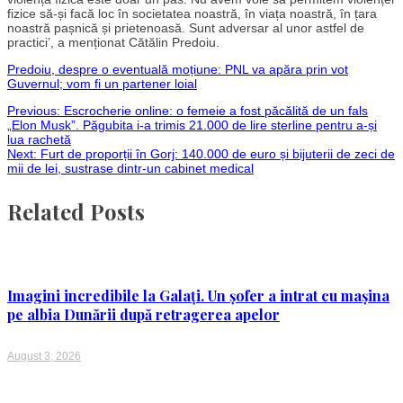
fizice să-și facă loc în societatea noastră, în viața noastră, în țara
noastră pașnică și prietenoasă. Sunt adversar al unor astfel de
practici’, a menționat Cătălin Predoiu.
Predoiu, despre o eventuală moțiune: PNL va apăra prin vot
Guvernul; vom fi un partener loial
Post
Previous:
Escrocherie online: o femeie a fost păcălită de un fals
„Elon Musk”. Păgubita i-a trimis 21.000 de lire sterline pentru a-și
lua rachetă
navigation
Next:
Furt de proporții în Gorj: 140.000 de euro și bijuterii de zeci de
mii de lei, sustrase dintr-un cabinet medical
Related Posts
Imagini incredibile la Galați. Un șofer a intrat cu mașina
pe albia Dunării după retragerea apelor
August 3, 2026