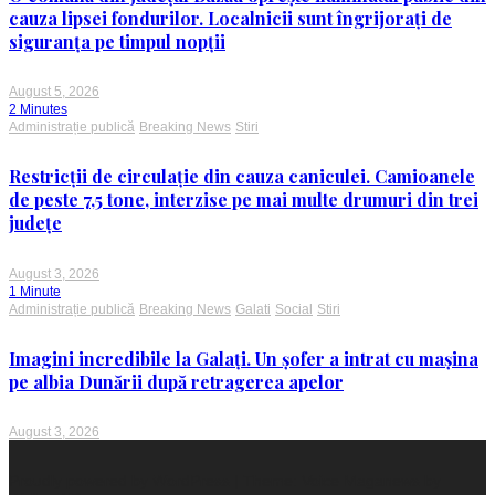
cauza lipsei fondurilor. Localnicii sunt îngrijorați de
siguranța pe timpul nopții
August 5, 2026
2 Minutes
Administrație publică
Breaking News
Stiri
Restricții de circulație din cauza caniculei. Camioanele
de peste 7,5 tone, interzise pe mai multe drumuri din trei
județe
August 3, 2026
1 Minute
Administrație publică
Breaking News
Galati
Social
Stiri
Imagini incredibile la Galați. Un șofer a intrat cu mașina
pe albia Dunării după retragerea apelor
August 3, 2026
Proudly powered by WordPress
|
Theme: Voice Maganews by