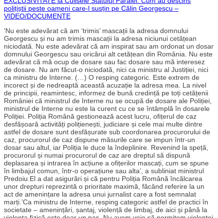
EXCLUSIVITATE la Culisele Statului Paralel. Cum au descins
polițiștii peste oameni care-l susțin pe Călin Georgescu –
VIDEO/DOCUMENTE
‘Nu este adevărat că am ‘trimis’ mascații la adresa domnului
Georgescu și nu am trimis mascații la adresa niciunui cetățean
niciodată. Nu este adevărat că am inspirat sau am ordonat un dosar
domnului Georgescu sau oricărui alt cetățean din România. Nu este
adevărat că mă ocup de dosare sau fac dosare sau mă interesez
de dosare. Nu am făcut-o niciodată, nici ca ministru al Justiției, nici
ca ministru de Interne. (…) O resping categoric. Este extrem de
incorect și de nedreaptă această acuzație la adresa mea. La nivel
de principii, reamintesc, informez de bună credință pe toți cetățenii
României că ministrul de Interne nu se ocupă de dosare ale Poliției,
ministrul de Interne nu este la curent cu ce se întâmplă în dosarele
Poliției. Poliția Română gestionează acest lucru, ofițerul de caz
desfășoară activități polițienești, judiciare și cele mai multe dintre
astfel de dosare sunt desfășurate sub coordonarea procurorului de
caz, procurorul de caz dispune măsurile care se impun într-un
dosar sau altul, iar Poliția le duce la îndeplinire. Revenind la speță,
procurorul și numai procurorul de caz are dreptul să dispună
deplasarea și intrarea în acțiune a ofițerilor mascați, cum se spune
în limbajul comun, într-o operațiune sau alta’, a subliniat ministrul
Predoiu.El a dat asigurări și că pentru Poliția Română încălcarea
unor drepturi reprezintă o prioritate maximă, făcând referire la un
act de amenințare la adresa unui jurnalist care a fost semnalat
marți.’Ca ministru de Interne, resping categoric astfel de practici în
societate – amenințări, șantaj, violență de limbaj, de aici și până la
violența fizică este doar un pas. Nu avem voie să permitem violenței