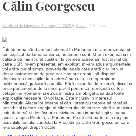
Călin Georgescu
Avertizori de Integritate
February 11, 2025
in
Social
- 3 Minutes
‘Întotdeauna când am fost chemat în Parlament m-am prezentat și
am explicat parlamentarilor ce nelămuriri sunt. M-am exprimat și în
calitate de ministru al Justiției, la vremea aceea am fost invitat de
către USR, m-am prezentat, am explicat, mi-am adus argumentele,
voi arăta pur și simplu prevederile legale care arată clar într-un
dosar instrumentat de procuror cine are dreptul să dispună
deplasarea mascaților la o adresă sau alta, la o operațiune
polițienească, judiciară sau alta. Fără niciun fel de rezervă, discut cu
orice parlamentar de la orice partid pentru că reprezintă cu toții
cetățeni ai României și eu ca ministru am obligația să dau toate
explicațiile necesare. O voi face. Este inclusiv în interesul
Ministerului Afacerilor Interne al cărui prestigiu trebuie să rămână
neștirbit și fiecare angajat al Ministerului de Interne până la ministru
este dator să-și desfășoare activitatea sub imperiul legii și numai
acolo’, a spus Predoiu, la Parlament.Pe de altă parte, el a respins
acuzațiile fostului candidat la Președinție Călin Georgescu pe care
le-a catalogat drept ‘ridicole’.