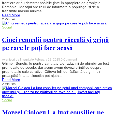
RO-
frontierelor au detectat posibile ținte în apropiere de granițele
Alert
României. Mesajul are rolul de informare a populației și de a
în
transmite măsuri minime...
județul
Read More
Tulcea,
2 Minutes
riscă
de
cădere
Social
a
unor
Cinci remedii pentru răceală și gripă
obiecte
din
spațiul
pe care le poți face acasă
aerian,
pe
fondul
unor
on
Avertizori de Integritate
February 12, 2025
0 Comment
atacuri
Cinci
Ghimbir Beneficiile pentru sanatate ale radacinii de ghimbir au fost
în
remedii
promovate de secole, dar acum avem dovezi stiintifice despre
Ucraina
pentru
proprietatile sale curative. Câteva felii de rădăcină de ghimbir
răceală
proaspătă în apa clocotita pot ajuta...
și
Read More
gripă
2 Minutes
pe
care
le
poți
face
Social
acasă
Marcel Ciolacu l-a luat consilier pe