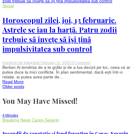
şantajeze
familia
Social
lui
Michael
Schumacher
Horoscopul zilei, joi, 13 februarie.
Astrele se iau la harță. Patru zodii
trebuie să învețe să își țină
impulsivitatea sub control
on
Avertizori de Integritate
February 12, 2025
0 Comment
Horoscopul
Berbec Ai tendința de a te grăbi și de a lua decizii pe loc, ceea ce ar
zilei,
putea duce la mici conflicte. În plan sentimental, dacă ești într-o
joi,
relație, ai putea avea parte de...
13
Read More
februarie.
Posts
Older posts
Astrele
se
iau
You May Have Missed!
navigation
la
harță.
Patru
zodii
4 Minutes
trebuie
Breaking News
Careș-Severin
să
învețe
să
Incendii de vegetație și fond forestier în Caraș-Severin.
își