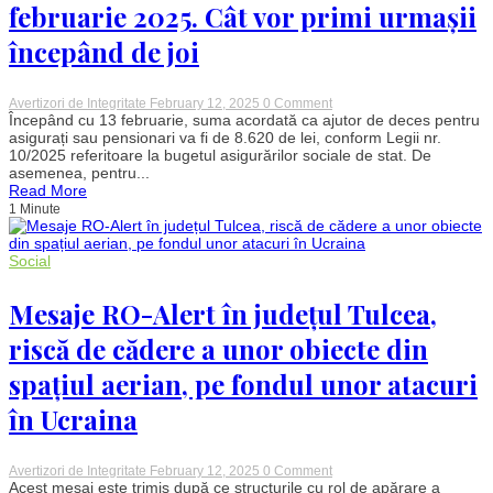
fost
februarie 2025. Cât vor primi urmașii
anunțat
despre
începând de joi
discuția
celor
doi
lideri
on
Avertizori de Integritate
February 12, 2025
0 Comment
Ajutorul
Începând cu 13 februarie, suma acordată ca ajutor de deces pentru
de
asigurați sau pensionari va fi de 8.620 de lei, conform Legii nr.
deces
10/2025 referitoare la bugetul asigurărilor sociale de stat. De
crește
asemenea, pentru...
din
Read More
13
1 Minute
februarie
2025.
Cât
vor
Social
primi
urmașii
începând
Mesaje RO-Alert în județul Tulcea,
de
joi
riscă de cădere a unor obiecte din
spațiul aerian, pe fondul unor atacuri
în Ucraina
on
Avertizori de Integritate
February 12, 2025
0 Comment
Mesaje
Acest mesaj este trimis după ce structurile cu rol de apărare a