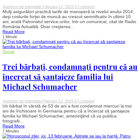
„învârt
on
Avertizori de Integritate
February 12, 2025
0 Comment
facilități
Semnal
Mulţi asigurători practică tarife de manoperă la nivelul anului 2014,
fiscale”
de
deşi costurile forţei de muncă au crescut semnificativ în ultimii 10
alarmă
ani, arată Patronatul service-urilor, într-un comunicat, citat de Radio
de
România Actualită. Doar creşterea...
la
Read More
service-
1 Minute
urile
auto.
Multe
companii
Social
de
asigurări
nu
Trei bărbaţi, condamnaţi pentru că au
și-
au
încercat să şantajeze familia lui
mai
actualizat
Michael Schumacher
tarifele
de
decontare
a
on
Avertizori de Integritate
February 12, 2025
0 Comment
manoperei
Trei
Un bărbat în vârstă de 53 de ani a fost condamnat miercuri la trei
bărbaţi,
ani de închisoare în Germania pentru că a încercat să şantajeze
condamnaţi
familia lui Michael Schumacher, ameninţând că va publica
pentru
fotografii...
că
Read More
au
7 Minutes
încercat
să