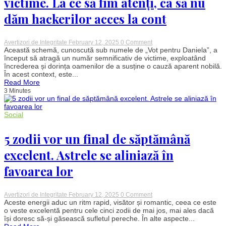
victime. La ce să fim atenți, ca să nu
dăm hackerilor acces la cont
on
Avertizori de Integritate
February 12, 2025
0 Comment
Escrocheria
Această schemă, cunoscută sub numele de „Vot pentru Daniela”, a
pe
început să atragă un număr semnificativ de victime, exploatând
WhatsApp
încrederea și dorința oamenilor de a susține o cauză aparent nobilă.
„Vot
În acest context, este...
pentru
Read More
Daniela”
3 Minutes
face
din
ce
în
Social
ce
mai
multe
5 zodii vor un final de săptămână
victime.
La
excelent. Astrele se aliniază în
ce
să
favoarea lor
fim
atenți,
ca
să
on
Avertizori de Integritate
February 12, 2025
0 Comment
nu
5
Aceste energii aduc un ritm rapid, visător și romantic, ceea ce este
dăm
zodii
o veste excelentă pentru cele cinci zodii de mai jos, mai ales dacă
hackerilor
vor
își doresc să-și găsească sufletul pereche. În alte aspecte...
acces
un
la