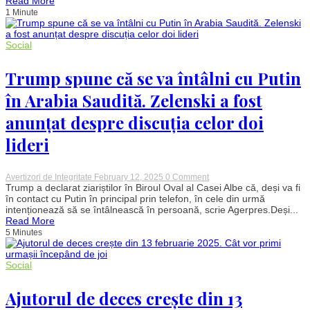
Read More
final
cont
1 Minute
de
săptămână
excelent.
Astrele
Social
se
aliniază
Trump spune că se va întâlni cu Putin
în
favoarea
lor
în Arabia Saudită. Zelenski a fost
anunțat despre discuția celor doi
lideri
on
Avertizori de Integritate
February 12, 2025
0 Comment
Trump
Trump a declarat ziariștilor în Biroul Oval al Casei Albe că, deși va fi
spune
în contact cu Putin în principal prin telefon, în cele din urmă
că
intenționează să se întâlnească în persoană, scrie Agerpres.Deși...
se
Read More
va
5 Minutes
întâlni
cu
Putin
în
Social
Arabia
Saudită.
Ajutorul de deces crește din 13
Zelenski
a