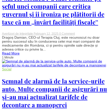
șeful unei companii care critica
guvernul și îi ironiza pe plătitorii de
taxe că nu „învârt facilități fiscale”
on
Avertizori de Integritate
February 12, 2025
0 Comment
Marcel
Dragoș Damian, CEO-ul Terapia Cluj, este recunoscut nu doar
Ciolacu
pentru succesul său în conducerea celei mai mari companii de
l-
medicamente din România, ci și pentru opiniile sale direcțe și
a
adesea critice cu privire la...
luat
Read More
consilier
1 Minute
pe
șeful
unei
companii
Social
care
critica
guvernul
Semnal de alarmă de la service-urile
și
îi
auto. Multe companii de asigurări nu
ironiza
pe
și-au mai actualizat tarifele de
plătitorii
de
decontare a manoperei
taxe
că
nu