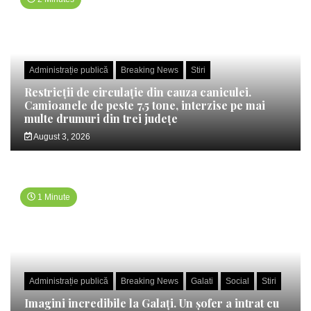
Administrație publică
Breaking News
Stiri
Restricții de circulație din cauza caniculei.
Camioanele de peste 7,5 tone, interzise pe mai
multe drumuri din trei județe
August 3, 2026
1 Minute
Administrație publică
Breaking News
Galati
Social
Stiri
Imagini incredibile la Galați. Un șofer a intrat cu