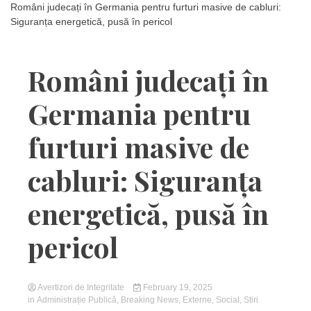
Români judecați în Germania pentru furturi masive de cabluri:
Siguranța energetică, pusă în pericol
Români judecați în
Germania pentru
furturi masive de
cabluri: Siguranța
energetică, pusă în
pericol
Avertizori de Integritate
February 19, 2025
in
Administrație Publică
,
Breaking News
,
Externe
,
Social
,
Stiri