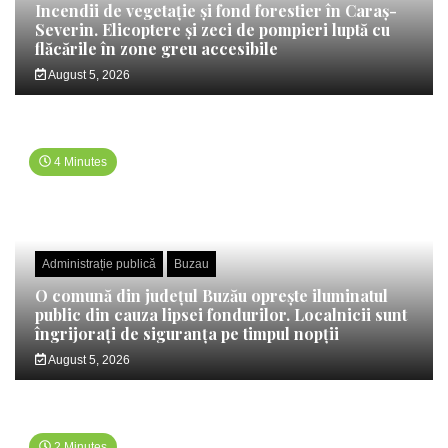
Incendii de vegetație și fond forestier în Caraș-
Severin. Elicoptere și zeci de pompieri luptă cu
flăcările în zone greu accesibile
August 5, 2026
4 Minutes
Administrație publică
Buzau
O comună din județul Buzău oprește iluminatul
public din cauza lipsei fondurilor. Localnicii sunt
îngrijorați de siguranța pe timpul nopții
August 5, 2026
2 Minutes