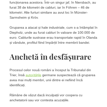
funcționarea acestora. Într-un singur jaf, în Niersbach, au
furat 38 de kilometri de cabluri, iar în Föhren – 46 de
kilometri. Alte furturi similare au avut loc în Münster-
Sarmsheim și Kröv.
Gruparea a atacat și hale industriale, cum s-a întâmplat în
Diepholz, unde au furat cabluri în valoare de 100.000 de
euro. Cablurile sustrase erau transportate rapid în Olanda
și vândute, profitul fiind împărțit între membrii bandei.
Anchetă în desfășurare
Procesul celor nouă români a început la Tribunalul din
Trier, însă
autoritățile
germane suspectează că gruparea
avea mai mulți membri, unii dintre ei nefiind încă
identificați.
Rămâne de văzut dacă inculpații vor coopera cu
anchetatorii sau vor contesta acuzațiile.