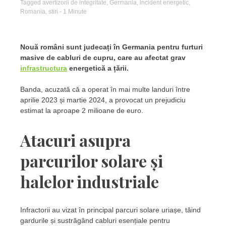
Tagged
avertizorii de integritate
,
Germania
,
incident energetic
,
Romania
,
stiri
- 1 Minute
Nouă români sunt judecați în Germania pentru furturi
masive de cabluri de cupru, care au afectat grav
infrastructura
energetică a țării.
Banda, acuzată că a operat în mai multe landuri între
aprilie 2023 și martie 2024, a provocat un prejudiciu
estimat la aproape 2 milioane de euro.
Atacuri asupra
parcurilor solare și
halelor industriale
Infractorii au vizat în principal parcuri solare uriașe, tăind
gardurile și sustrăgând cabluri esențiale pentru