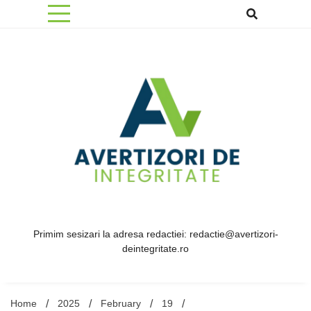
Skip
to
content
Primim sesizari la adresa redactiei: redactie@avertizori-
deintegritate.ro
Home
2025
February
19