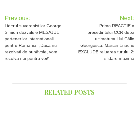
Post
Previous:
Next:
navigation
Liderul suveraniștilor George
Prima REACȚIE a
Simion dezvăluie MESAJUL
președintelui CCR după
partenerilor internaționali
ultimatumul lui Călin
pentru România: „Dacă nu
Georgescu. Marian Enache
rezolvați de bunăvoie, vom
EXCLUDE reluarea turului 2:
rezolva noi pentru voi!”
sfidare maximă
RELATED POSTS