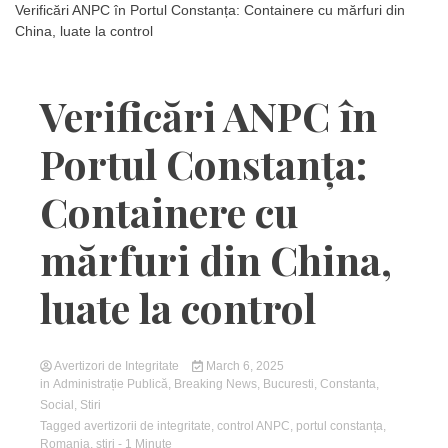
Verificări ANPC în Portul Constanța: Containere cu mărfuri din
China, luate la control
Verificări ANPC în
Portul Constanța:
Containere cu
mărfuri din China,
luate la control
Avertizori de Integritate
March 6, 2025
in
Administrație Publică
,
Breaking News
,
Bucuresti
,
Constanta
,
Social
,
Stiri
Tagged
avertizorii de integritate
,
control ANPC
,
portul constanța
,
Romania
,
stiri
- 1 Minute