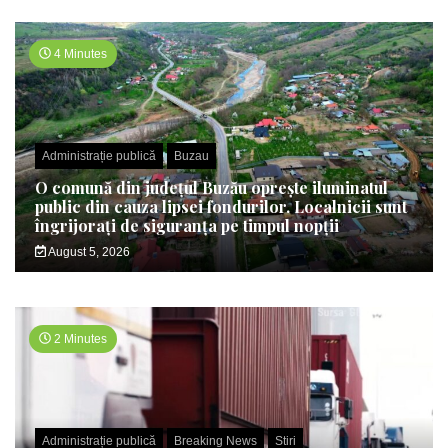
4 Minutes
Administrație publică
Buzau
O comună din județul Buzău oprește iluminatul
public din cauza lipsei fondurilor. Localnicii sunt
îngrijorați de siguranța pe timpul nopții
August 5, 2026
2 Minutes
Administrație publică
Breaking News
Stiri