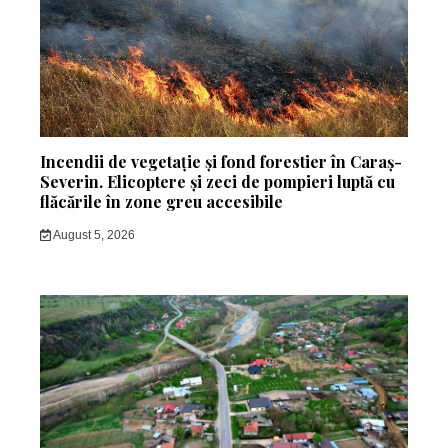
Incendii de vegetație și fond forestier în Caraș-
Severin. Elicoptere și zeci de pompieri luptă cu
flăcările în zone greu accesibile
August 5, 2026