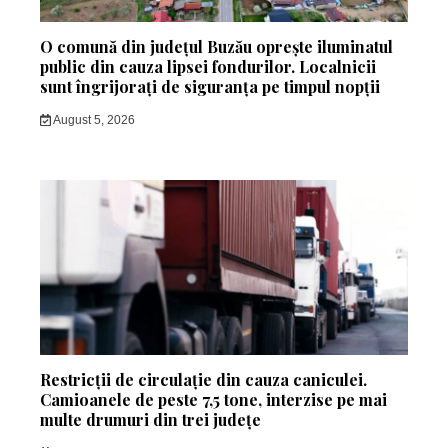
O comună din județul Buzău oprește iluminatul
public din cauza lipsei fondurilor. Localnicii
sunt îngrijorați de siguranța pe timpul nopții
August 5, 2026
Restricții de circulație din cauza caniculei.
Camioanele de peste 7,5 tone, interzise pe mai
multe drumuri din trei județe