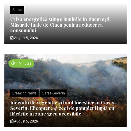
Social
Criza energetică stinge luminile în București.
Măsurile luate de Ciucu pentru reducerea
consumului
August 5, 2026
4 Minutes
Breaking News
Careș-Severin
Incendii de vegetație și fond forestier în Caraș-
Severin. Elicoptere și zeci de pompieri luptă cu
flăcările în zone greu accesibile
August 5, 2026