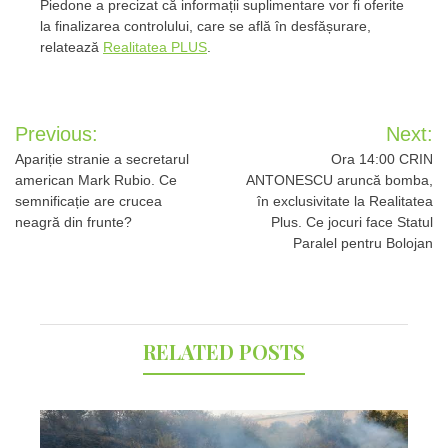
Piedone a precizat că informații suplimentare vor fi oferite
la finalizarea controlului, care se află în desfășurare,
relatează
Realitatea PLUS
.
Post
Previous:
Next:
navigation
Apariție stranie a secretarul
Ora 14:00 CRIN
american Mark Rubio. Ce
ANTONESCU aruncă bomba,
semnificație are crucea
în exclusivitate la Realitatea
neagră din frunte?
Plus. Ce jocuri face Statul
Paralel pentru Bolojan
RELATED POSTS