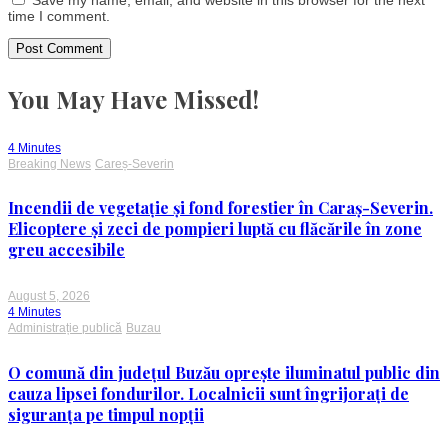
time I comment.
You May Have Missed!
4 Minutes
Breaking News
Careș-Severin
Incendii de vegetație și fond forestier în Caraș-Severin.
Elicoptere și zeci de pompieri luptă cu flăcările în zone
greu accesibile
August 5, 2026
4 Minutes
Administrație publică
Buzau
O comună din județul Buzău oprește iluminatul public din
cauza lipsei fondurilor. Localnicii sunt îngrijorați de
siguranța pe timpul nopții