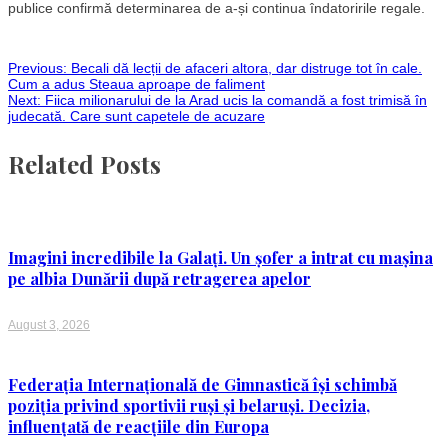
publice confirmă determinarea de a-și continua îndatoririle regale.
Post
Previous:
Becali dă lecții de afaceri altora, dar distruge tot în cale.
Cum a adus Steaua aproape de faliment
Next:
Fiica milionarului de la Arad ucis la comandă a fost trimisă în
navigation
judecată. Care sunt capetele de acuzare
Related Posts
Imagini incredibile la Galați. Un șofer a intrat cu mașina
pe albia Dunării după retragerea apelor
August 3, 2026
Federația Internațională de Gimnastică își schimbă
poziția privind sportivii ruși și belaruși. Decizia,
influențată de reacțiile din Europa