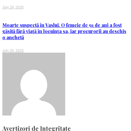
July 28, 2026
Moarte suspectă în Vaslui. O femeie de 91 de ani a fost
găsită fără viață în locuința sa, iar procurorii au deschis
o anchetă
July 28, 2026
Avertizori de Integritate