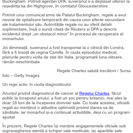
Buckingham. Potrivit agenției DPA, suveranul s-a deplasat ulterior la
reședința sa din Highgrove, în comitatul Gloucestershire.
Potrivit unui comunicat emis de Palatul Buckingham, regele a avut
nevoie de spitalizare temporară din cauza unor efecte secundare
ale tratamentului său. Autoritățile regale nu au oferit detalii
suplimentare, însă o sursă citată de Reuters și DPA a descris
incidentul drept „un obstacol minor” în procesul de recuperare al
monarhului.
Joi dimineață, suveranul a fost transportat la o clinică din Londra,
fără a fi însoțit de regina Camilla. În ciuda episodului medical,
planurile pentru vizita de stat din Italia, programată luna viitoare,
rămân neschimbate.
Regele Charles salută trecătorii / Sursa
foto – Getty Images
Un rege activ, în ciuda diagnosticului
Anunțul privind diagnosticul de cancer al
Regelui Charles,
făcut
public la începutul anului, a fost un șoc pentru britanici, mai ales la
doar 18 luni de la începerea domniei sale. Cu toate acestea, oficialii
regali au menținut o atitudine optimistă privind starea sa de
sănătate, iar monarhul și-a continuat activitățile, deși cu un program
ajustat.
În prezent, Regele Charles își menține angajamentele oficiale sub
supravegherea atentă a echipei sale medicale, iar aparițiile sale