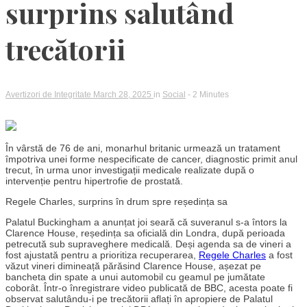
surprins salutând
trecătorii
Avertizori de Integritate
March 28, 2025
in
Social
- 2 Minutes
În vârstă de 76 de ani, monarhul britanic urmează un tratament
împotriva unei forme nespecificate de cancer, diagnostic primit anul
trecut, în urma unor investigații medicale realizate după o
intervenție pentru hipertrofie de prostată.
Regele Charles, surprins în drum spre reședința sa
Palatul Buckingham a anunțat joi seară că suveranul s-a întors la
Clarence House, reședința sa oficială din Londra, după perioada
petrecută sub supraveghere medicală. Deși agenda sa de vineri a
fost ajustată pentru a prioritiza recuperarea,
Regele Charles
a fost
văzut vineri dimineață părăsind Clarence House, așezat pe
bancheta din spate a unui automobil cu geamul pe jumătate
coborât. Într-o înregistrare video publicată de BBC, acesta poate fi
observat salutându-i pe trecătorii aflați în apropiere de Palatul