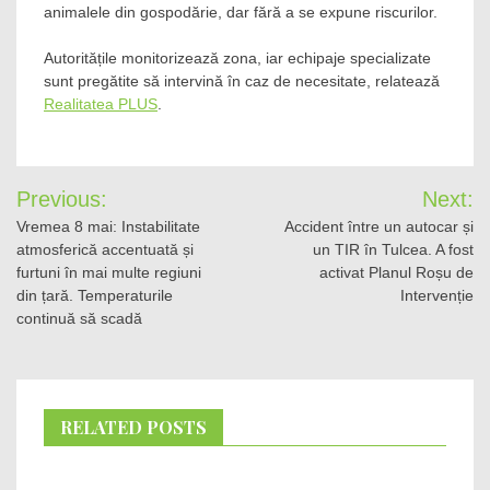
animalele din gospodărie, dar fără a se expune riscurilor.
Autoritățile monitorizează zona, iar echipaje specializate
sunt pregătite să intervină în caz de necesitate, relatează
Realitatea PLUS
.
Post
Previous:
Next:
navigation
Vremea 8 mai: Instabilitate
Accident între un autocar și
atmosferică accentuată și
un TIR în Tulcea. A fost
furtuni în mai multe regiuni
activat Planul Roșu de
din țară. Temperaturile
Intervenție
continuă să scadă
RELATED POSTS