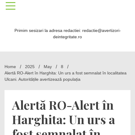
Skip
to
content
Primim sesizari la adresa redactiei: redactie@avertizori-
deintegritate.ro
Home
2025
May
8
Alertă RO-Alert în Harghita: Un urs a fost semnalat în localitatea
Ulcani. Autoritățile avertizează populația
Alertă RO-Alert în
Harghita: Un urs a
fost semnalat în