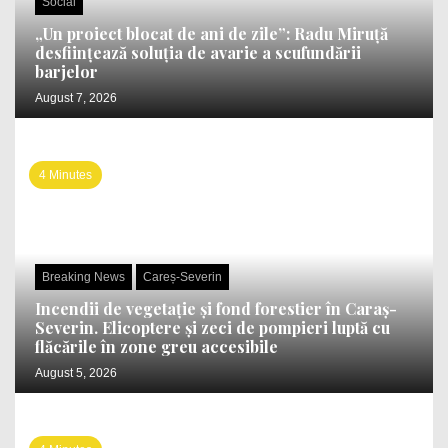
Social
„Un proiect blocat de ani de zile”: Radu Miruță
desființează soluția de avarie a scufundării
barjelor
August 7, 2026
4 Minutes
Breaking News
Careș-Severin
Incendii de vegetație și fond forestier în Caraș-
Severin. Elicoptere și zeci de pompieri luptă cu
flăcările în zone greu accesibile
August 5, 2026