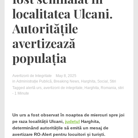
localitatea Ulcani.
Autoritățile
avertizează
populația
Avertizorii de Integritate
May 8, 2025
in
Administrație Publică
,
Breaking News
,
Harghita
,
Social
,
Stiri
Tagged
alertă urs
,
avertizorii de integritate
,
Harghita
,
Romania
,
stiri
- 1 Minute
Un urs a fost observat în noaptea de miercuri spre joi
pe raza localității Ulcani,
județul
Harghita,
determinând autoritățile să emită un mesaj de
avertizare RO-Alert pentru locuitori și turiști.