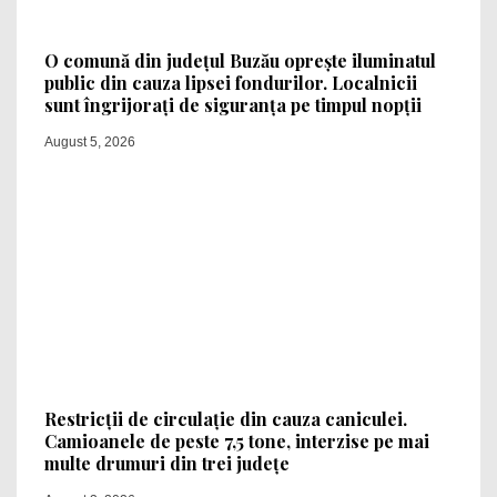
O comună din județul Buzău oprește iluminatul
public din cauza lipsei fondurilor. Localnicii
sunt îngrijorați de siguranța pe timpul nopții
August 5, 2026
Restricții de circulație din cauza caniculei.
Camioanele de peste 7,5 tone, interzise pe mai
multe drumuri din trei județe