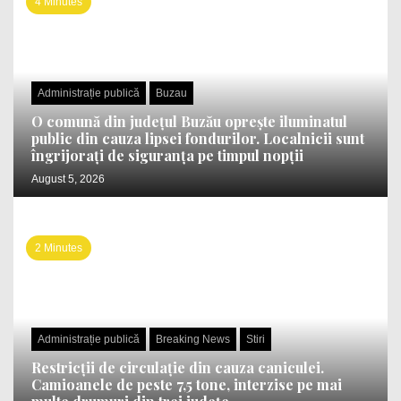
4 Minutes
Administrație publică
Buzau
O comună din județul Buzău oprește iluminatul
public din cauza lipsei fondurilor. Localnicii sunt
îngrijorați de siguranța pe timpul nopții
August 5, 2026
2 Minutes
Administrație publică
Breaking News
Stiri
Restricții de circulație din cauza caniculei.
Camioanele de peste 7,5 tone, interzise pe mai