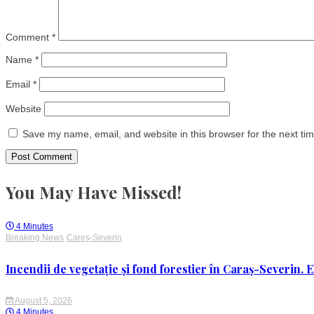
Comment
*
Name
*
Email
*
Website
Save my name, email, and website in this browser for the next ti
You May Have Missed!
4 Minutes
Breaking News
Careș-Severin
Incendii de vegetație și fond forestier în Caraș-Severin. E
August 5, 2026
4 Minutes