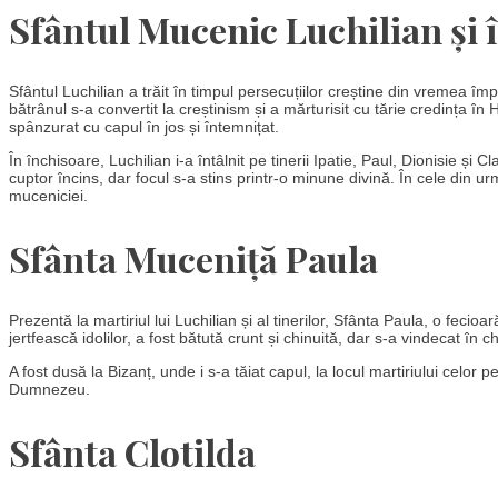
Sfântul Mucenic Luchilian și î
Sfântul Luchilian a trăit în timpul persecuțiilor creștine din vremea îm
bătrânul s-a convertit la creștinism și a mărturisit cu tărie credința î
spânzurat cu capul în jos și întemnițat.
În închisoare, Luchilian i-a întâlnit pe tinerii Ipatie, Paul, Dionisie și
cuptor încins, dar focul s-a stins printr-o minune divină. În cele din urm
muceniciei.
Sfânta Muceniță Paula
Prezentă la martiriul lui Luchilian și al tinerilor, Sfânta Paula, o feci
jertfească idolilor, a fost bătută crunt și chinuită, dar s-a vindecat în 
A fost dusă la Bizanț, unde i s-a tăiat capul, la locul martiriului celor pe
Dumnezeu.
Sfânta Clotilda