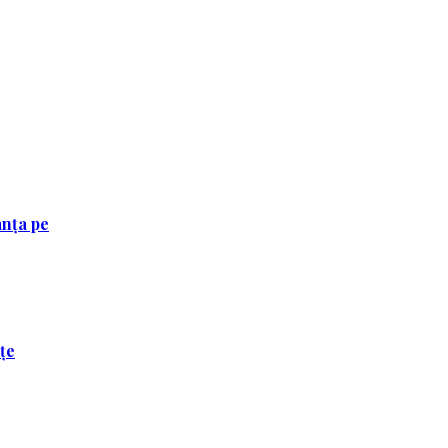
anța pe
ețe