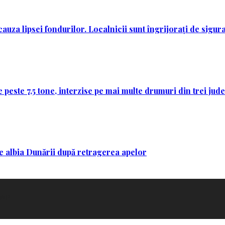
auza lipsei fondurilor. Localnicii sunt îngrijorați de sigura
 peste 7,5 tone, interzise pe mai multe drumuri din trei jud
 pe albia Dunării după retragerea apelor
rWP
.