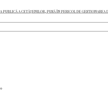
A PUBLICĂ A CETĂȚENILOR, PUSĂ ÎN PERICOL DE GESTIONAREA 
ro