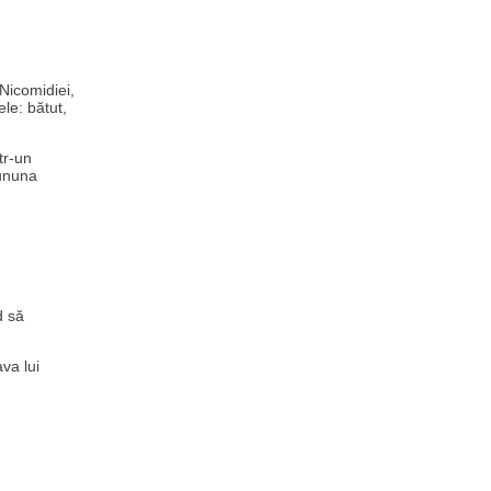
 Nicomidiei,
ele: bătut,
tr-un
cununa
d să
ava lui