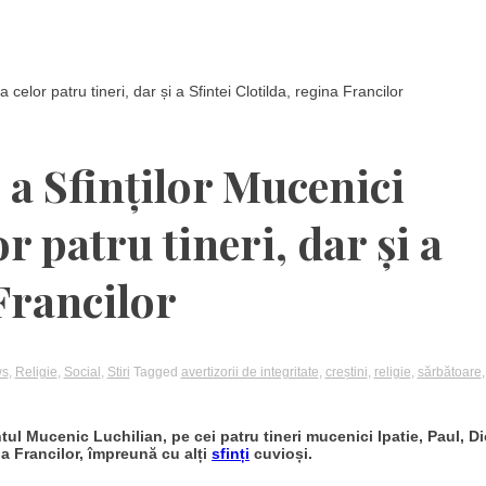
 celor patru tineri, dar și a Sfintei Clotilda, regina Francilor
 a Sfinților Mucenici
or patru tineri, dar și a
 Francilor
ws
,
Religie
,
Social
,
Stiri
Tagged
avertizorii de integritate
,
creștini
,
religie
,
sărbătoare
tul Mucenic Luchilian, pe cei patru tineri mucenici Ipatie, Paul, Di
na Francilor, împreună cu alți
sfinți
cuvioși.