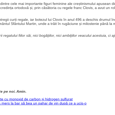
 dintre cele mai importante figuri feminine ale creștinismului apusean d
n credința ortodoxă și, prin căsătoria cu regele franc Clovis, a avut un rol
tregii curți regale, iar botezul lui Clovis în anul 496 a deschis drumul înc
mântul Sfântului Martin, unde a trăit în rugăciune și milostenie până la
 regatului fiilor săi, nici bogăţiilor, nici ambiţiilor veacului acestuia, ci 
te pe noi. Amin.
cate cu monoxid de carbon și hidrogen sulfurat
 mers la bar să bea un pahar de vin după ce a ucis-o