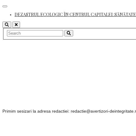
Skip
to
DEZASTRUL ECOLOGIC ÎN CENTRUL CAPITALEI: SĂNĂTATE
content
Primim sesizari la adresa redactiei: redactie@avertizori-deintegritate.