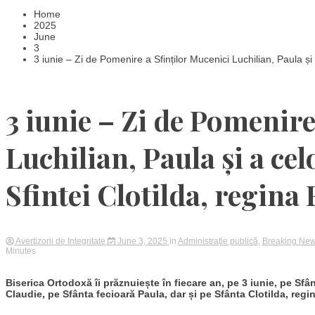
Home
2025
June
3
3 iunie – Zi de Pomenire a Sfinților Mucenici Luchilian, Paula și a
3 iunie – Zi de Pomenire
Luchilian, Paula și a cel
Sfintei Clotilda, regina
Avertizorii de Integritate
June 3, 2025
in
Administrație publică
,
Breaking Ne
Minutes
Biserica Ortodoxă îi prăznuiește în fiecare an, pe 3 iunie, pe Sfân
Claudie, pe Sfânta fecioară Paula, dar și pe Sfânta Clotilda, regi