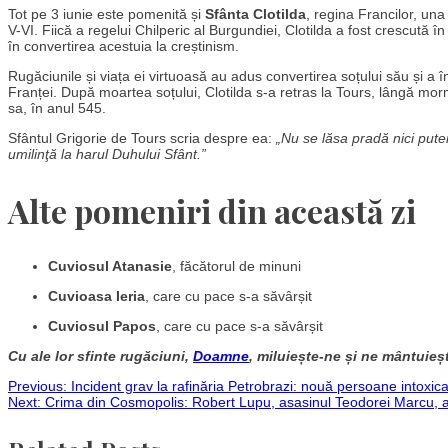
Tot pe 3 iunie este pomenită și
Sfânta Clotilda
, regina Francilor, una
V-VI. Fiică a regelui Chilperic al Burgundiei, Clotilda a fost crescută î
în convertirea acestuia la creștinism.
Rugăciunile și viața ei virtuoasă au adus convertirea soțului său și a în
Franței. După moartea soțului, Clotilda s-a retras la Tours, lângă mor
sa, în anul 545.
Sfântul Grigorie de Tours scria despre ea:
„Nu se lăsa pradă nici puterii
umilinţă la harul Duhului Sfânt.”
Alte pomeniri din această zi
Cuviosul Atanasie
, făcătorul de minuni
Cuvioasa Ieria
, care cu pace s-a săvârșit
Cuviosul Papos
, care cu pace s-a săvârșit
Cu ale lor sfinte rugăciuni,
Doamne
, miluiește-ne și ne mântuieș
Post
Previous:
Incident grav la rafinăria Petrobrazi: nouă persoane intoxi
Next:
Crima din Cosmopolis: Robert Lupu, asasinul Teodorei Marcu, a
navigation