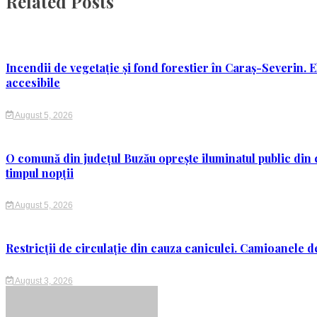
Related Posts
Incendii de vegetație și fond forestier în Caraș-Severin. E
accesibile
August 5, 2026
O comună din județul Buzău oprește iluminatul public din c
timpul nopții
August 5, 2026
Restricții de circulație din cauza caniculei. Camioanele de
August 3, 2026