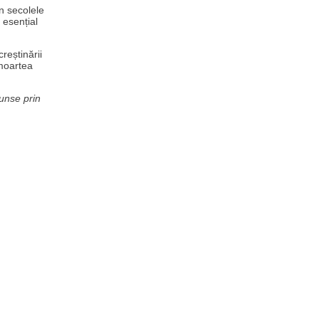
in secolele
 esențial
reștinării
 moartea
ajunse prin