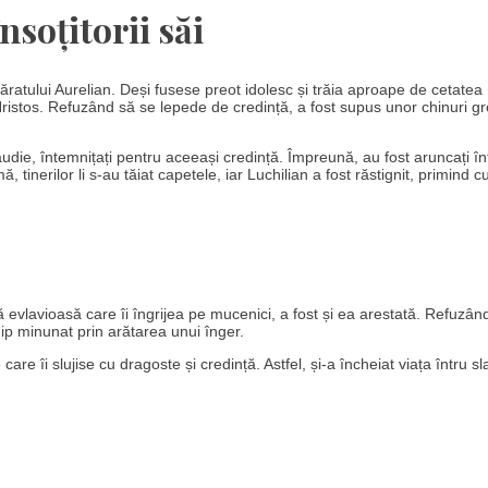
nsoțitorii săi
păratului Aurelian. Deși fusese preot idolesc și trăia aproape de cetatea
n Hristos. Refuzând să se lepede de credință, a fost supus unor chinuri gr
 Claudie, întemnițați pentru aceeași credință. Împreună, au fost aruncați în
ă, tinerilor li s-au tăiat capetele, iar Luchilian a fost răstignit, primind 
oară evlavioasă care îi îngrijea pe mucenici, a fost și ea arestată. Refuzân
chip minunat prin arătarea unui înger.
 care îi slujise cu dragoste și credință. Astfel, și-a încheiat viața întru sl