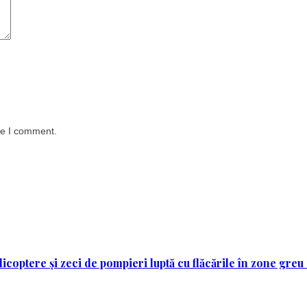
me I comment.
licoptere și zeci de pompieri luptă cu flăcările în zone greu