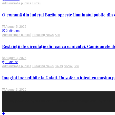
Administrație publică
Buzau
O comună din județul Buzău oprește iluminatul public din c
August 5, 2026
2 Minutes
Administrație publică
Breaking News
Stiri
Restricții de circulație din cauza caniculei. Camioanele de
August 3, 2026
1 Minute
Administrație publică
Breaking News
Galati
Social
Stiri
Imagini incredibile la Galați. Un șofer a intrat cu mașina
August 3, 2026
Proudly powered by WordPress
|
Theme: Voice Maganews by
Walke