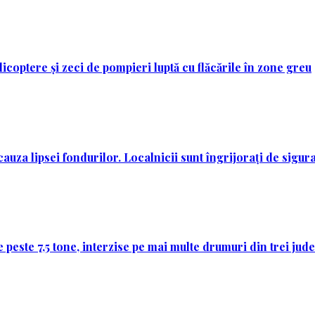
licoptere și zeci de pompieri luptă cu flăcările în zone greu
auza lipsei fondurilor. Localnicii sunt îngrijorați de sigur
 peste 7,5 tone, interzise pe mai multe drumuri din trei jud