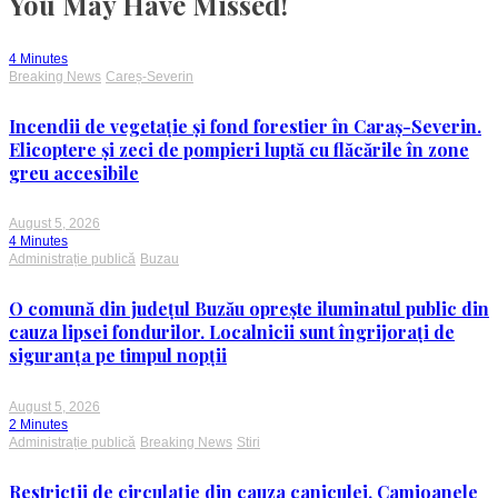
You May Have Missed!
4 Minutes
Breaking News
Careș-Severin
Incendii de vegetație și fond forestier în Caraș-Severin.
Elicoptere și zeci de pompieri luptă cu flăcările în zone
greu accesibile
August 5, 2026
4 Minutes
Administrație publică
Buzau
O comună din județul Buzău oprește iluminatul public din
cauza lipsei fondurilor. Localnicii sunt îngrijorați de
siguranța pe timpul nopții
August 5, 2026
2 Minutes
Administrație publică
Breaking News
Stiri
Restricții de circulație din cauza caniculei. Camioanele