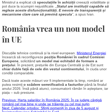
Ministrul a explicat că
speculațiile în achiziții
creează volatilitate și
pot duce la scumpiri nejustificate.
„
Statul are instituții capabile să
regleze aceste disfuncționalități. E nevoie de transparență și
mecanisme clare care să prevină specula
”
, a spus Ivan.
România vrea un nou model
în UE
Discuțiile tehnice continuă și la nivel european.
Ministerul Energiei
încearcă să reconfigureze
poziția României în cadrul Comisiei
Europene
, solicitând
un model mai echitabil de formare a
prețului
. În prezent, prețurile din Europa Centrală și de Est sunt
chiar duble față de cele din vestul continentului
, în ciuda unor
condiții comparabile.
Dacă toate aceste măsuri vor fi implementate la timp, românii ar
putea resimți
o scădere semnificativă a facturilor
până la finalul
anului 2026. Însă până atunci, consumatorii rămân în așteptare, iar
piața – sub presiune.
Post
Previous:
Harta salariilor în România 2025: În ce județe câștigă
românii cel mai bine și unde se trăiește cu cel mai puțin
Next:
Calendar ortodox: Sfinții pomeniți în ziua de 5 august și