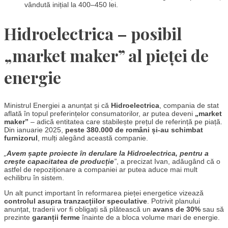
vândută inițial la 400–450 lei.
Hidroelectrica – posibil
„market maker” al pieței de
energie
Ministrul Energiei a anunțat și că
Hidroelectrica
, compania de stat
aflată în topul preferințelor consumatorilor, ar putea deveni
„market
maker”
– adică entitatea care stabilește prețul de referință pe piață.
Din ianuarie 2025,
peste 380.000 de români și-au schimbat
furnizorul
, mulți alegând această companie.
„
Avem șapte proiecte în derulare la Hidroelectrica, pentru a
crește capacitatea de producție
”
, a precizat Ivan, adăugând că o
astfel de repoziționare a companiei ar putea aduce mai mult
echilibru în sistem.
Un alt punct important în reformarea pieței energetice vizează
controlul asupra tranzacțiilor speculative
. Potrivit planului
anunțat, traderii vor fi obligați să plătească un
avans de 30%
sau să
prezinte
garanții ferme
înainte de a bloca volume mari de energie.