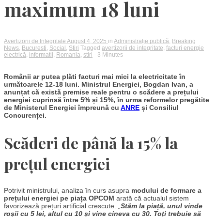
maximum 18 luni
Avertizorii de Integritate
August 4, 2025
in
Administrație publică
,
Breaking
News
,
Bucuresti
,
Social
,
Stiri
Tagged
avertizorii de integritate
,
facturi energie
electrică
,
informatii
,
Romania
,
stiri
- 3 Minutes
Românii ar putea plăti facturi mai mici la electricitate în
următoarele 12-18 luni. Ministrul Energiei, Bogdan Ivan, a
anunțat că există premise reale pentru o scădere a prețului
energiei cuprinsă între 5% și 15%, în urma reformelor pregătite
de Ministerul Energiei împreună cu
ANRE
și Consiliul
Concurenței.
Scăderi de până la 15% la
prețul energiei
Potrivit ministrului, analiza în curs asupra
modului de formare a
prețului energiei pe piața OPCOM
arată că actualul sistem
favorizează prețuri artificial crescute.
„
Stăm la piață, unul vinde
roșii cu 5 lei, altul cu 10 și vine cineva cu 30. Toți trebuie să