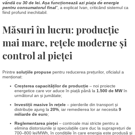
vândă cu 30 de lei. Așa funcționează azi piața de energie
pentru consumatorul final
”
, a explicat Ivan, criticând sistemul ca
fiind profund inechitabil.
Măsuri în lucru: producție
mai mare, rețele moderne și
control al pieței
Printre
soluțiile propuse
pentru reducerea prețurilor, oficialul a
menționat:
Creșterea capacităților de producție
– noi proiecte
energetice care vor aduce în piață până la
1.500 de MW
în
următorul an și jumătate;
Investiții masive în rețele
– pierderile din transport și
distribuție ajung la
20%
, iar remedierea lor ar necesita
9
miliarde de euro
;
Reglementarea pieței
– controale mai stricte pentru a
elimina distorsiunile și speculațiile care duc la supraprețuri de
700–800 lei/MWh, în condițiile în care energia este produsă și