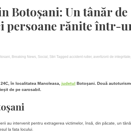
in Botoșani: Un tânăr de
ci persoane rănite într-u
tosani
,
Breaking News
,
Social
,
Stiri
Tagged
accident rutier
,
avertizorii de integritate
 24C, în localitatea Manoleasa,
județul
Botoșani. Două autoturism
ieșit de pe carosabil.
toșani
rii au intervenit pentru extragerea victimelor, însă, din păcate, un tână
ul la fața locului.