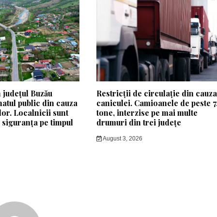
 județul Buzău
Restricții de circulație din cauz
natul public din cauza
caniculei. Camioanele de peste 7
lor. Localnicii sunt
tone, interzise pe mai multe
e siguranța pe timpul
drumuri din trei județe
August 3, 2026