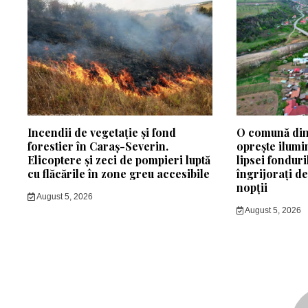
Incendii de vegetație și fond
O comună din
forestier în Caraș-Severin.
oprește ilumi
Elicoptere și zeci de pompieri luptă
lipsei fonduri
cu flăcările în zone greu accesibile
îngrijorați d
nopții
August 5, 2026
August 5, 2026