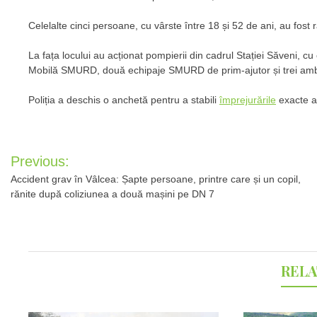
Celelalte cinci persoane, cu vârste între 18 și 52 de ani, au fost ră
La fața locului au acționat pompierii din cadrul Stației Săveni, c
Mobilă SMURD, două echipaje SMURD de prim-ajutor și trei ambu
Poliția a deschis o anchetă pentru a stabili
împrejurările
exacte al
Post
Previous:
navigation
Accident grav în Vâlcea: Șapte persoane, printre care și un copil,
rănite după coliziunea a două mașini pe DN 7
RELA