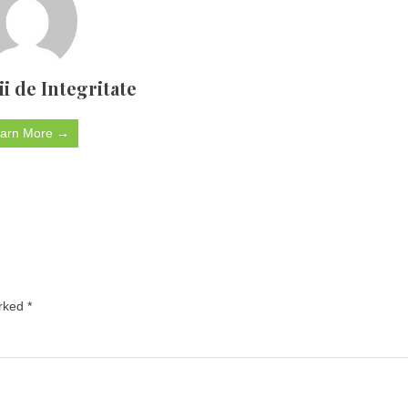
ii de Integritate
arn More →
arked
*