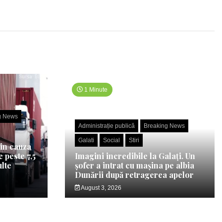
1 Minute
g News
Administrație publică
Breaking News
Galati
Social
Stiri
din cauza
 peste 7,5
Imagini incredibile la Galați. Un
ulte
șofer a intrat cu mașina pe albia
Dunării după retragerea apelor
August 3, 2026