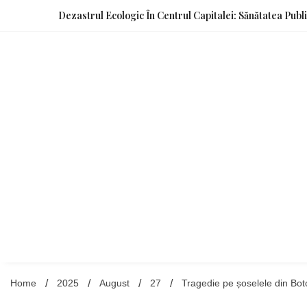
Skip
Dezastrul Ecologic În Centrul Capitalei: Sănătatea Publ
to
content
Home
2025
August
27
Tragedie pe șoselele din Bot