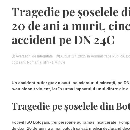
Tragedie pe șoselele d
20 de ani a murit, cin
accident pe DN 24C
Avertizorii de Integritate
August 27, 2025
in
Administrație Publică
,
Bo
botosani
,
Romania
,
stiri
- 1 Minute
Un accident rutier grav a avut loc miercuri dimineață, pe DN
s-au ciocnit violent, iar în urma impactului unul dintre ele a 
Tragedie pe șoselele din Bo
Potrivit ISU Botoșani, trei persoane au rămas încarcerate. Pompie
de doar 20 de ani nu a mai putut fi salvat, medicii declarând deces