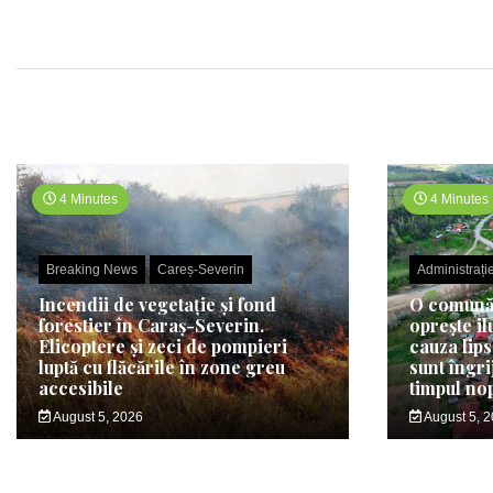
4 Minutes
4 Minutes
Breaking News
Careș-Severin
Administrați
Incendii de vegetație și fond
O comună 
forestier în Caraș-Severin.
oprește il
Elicoptere și zeci de pompieri
cauza lips
luptă cu flăcările în zone greu
sunt îngri
accesibile
timpul nop
August 5, 2026
August 5, 