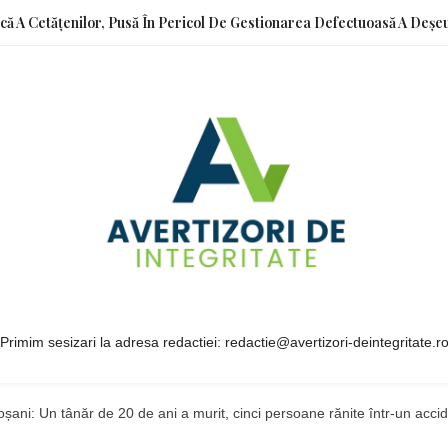
ică A Cetățenilor, Pusă În Pericol De Gestionarea Defectuoasă A Deșeu
Primim sesizari la adresa redactiei: redactie@avertizori-deintegritate.r
oșani: Un tânăr de 20 de ani a murit, cinci persoane rănite într-un acc