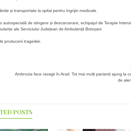
nite și transportate la spital pentru îngrijiri medicale.
u o autospecială de stingere și descarcerare, echipajul de Terapie Intens
lanțe ale Serviciului Județean de Ambulanță Botoșani.
e producerii tragediei.
Ambrozia face ravagii în Arad: Tot mai mulți pacienți ajung la c
de ale
TED POSTS