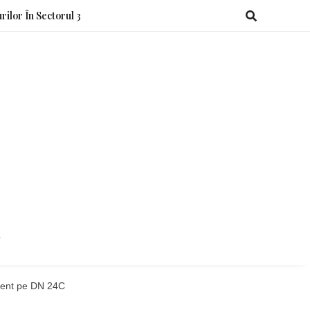
rilor În Sectorul 3
o
ident pe DN 24C