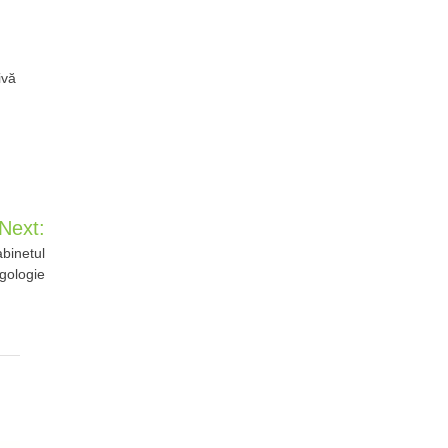
ivă
Next:
abinetul
rgologie