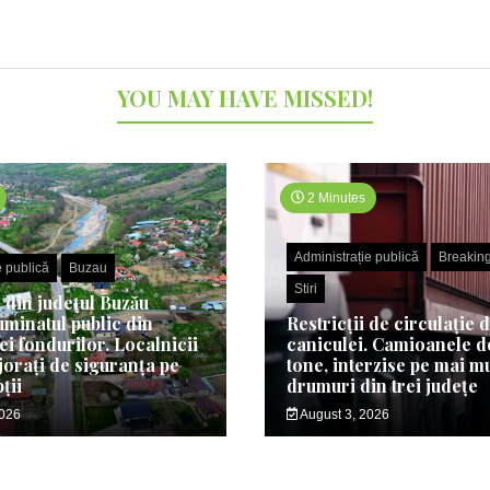
YOU MAY HAVE MISSED!
2 Minutes
Administrație publică
Breakin
e publică
Buzau
Stiri
din județul Buzău
uminatul public din
Restricții de circulație 
ei fondurilor. Localnicii
caniculei. Camioanele de
jorați de siguranța pe
tone, interzise pe mai m
ții
drumuri din trei județe
2026
August 3, 2026