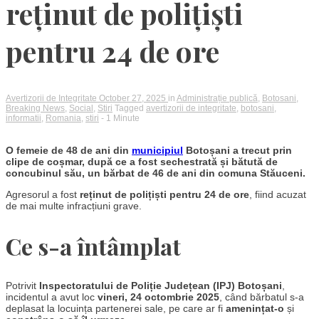
reținut de polițiști
pentru 24 de ore
Avertizorii de Integritate
October 27, 2025
in
Administrație publică
,
Botosani
,
Breaking News
,
Social
,
Stiri
Tagged
avertizorii de integritate
,
botosani
,
informatii
,
Romania
,
stiri
- 1 Minute
O femeie de 48 de ani din
municipiul
Botoșani a trecut prin
clipe de coșmar, după ce a fost sechestrată și bătută de
concubinul său, un bărbat de 46 de ani din comuna Stăuceni.
Agresorul a fost
reținut de polițiști pentru 24 de ore
, fiind acuzat
de mai multe infracțiuni grave.
Ce s-a întâmplat
Potrivit
Inspectoratului de Poliție Județean (IPJ) Botoșani
,
incidentul a avut loc
vineri, 24 octombrie 2025
, când bărbatul s-a
deplasat la locuința partenerei sale, pe care ar fi
amenințat-o
și