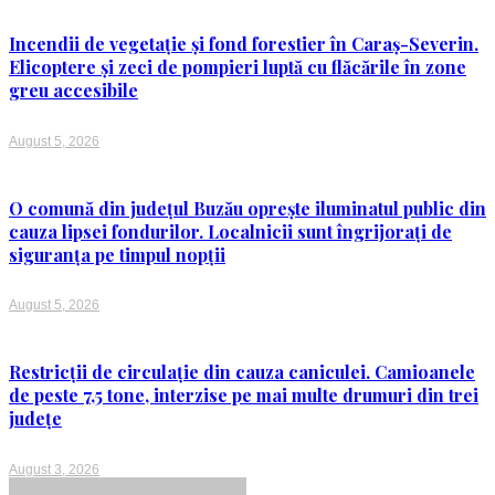
Incendii de vegetație și fond forestier în Caraș-Severin.
Elicoptere și zeci de pompieri luptă cu flăcările în zone
greu accesibile
August 5, 2026
O comună din județul Buzău oprește iluminatul public din
cauza lipsei fondurilor. Localnicii sunt îngrijorați de
siguranța pe timpul nopții
August 5, 2026
Restricții de circulație din cauza caniculei. Camioanele
de peste 7,5 tone, interzise pe mai multe drumuri din trei
județe
August 3, 2026