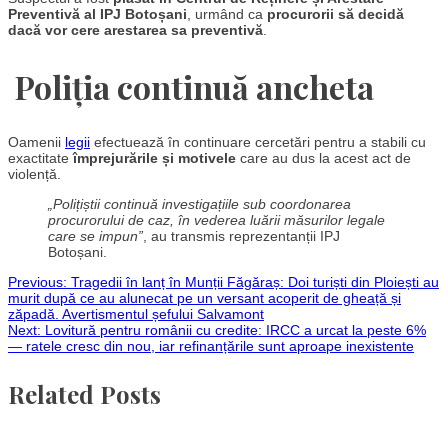
Preventivă al IPJ Botoșani
, urmând ca
procurorii să decidă
dacă vor cere arestarea sa preventivă
.
Poliția continuă ancheta
Oamenii
legii
efectuează în continuare cercetări pentru a stabili cu
exactitate
împrejurările și motivele
care au dus la acest act de
violență.
„Polițiștii continuă investigațiile sub coordonarea
procurorului de caz, în vederea luării măsurilor legale
care se impun”
, au transmis reprezentanții IPJ
Botoșani.
Post
Previous:
Tragedii în lanț în Munții Făgăraș: Doi turiști din Ploiești au
murit după ce au alunecat pe un versant acoperit de gheață și
zăpadă. Avertismentul șefului Salvamont
navigation
Next:
Lovitură pentru românii cu credite: IRCC a urcat la peste 6%
— ratele cresc din nou, iar refinanțările sunt aproape inexistente
Related Posts