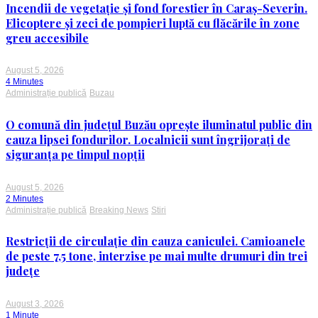
Incendii de vegetație și fond forestier în Caraș-Severin.
Elicoptere și zeci de pompieri luptă cu flăcările în zone
greu accesibile
August 5, 2026
4 Minutes
Administrație publică
Buzau
O comună din județul Buzău oprește iluminatul public din
cauza lipsei fondurilor. Localnicii sunt îngrijorați de
siguranța pe timpul nopții
August 5, 2026
2 Minutes
Administrație publică
Breaking News
Stiri
Restricții de circulație din cauza caniculei. Camioanele
de peste 7,5 tone, interzise pe mai multe drumuri din trei
județe
August 3, 2026
1 Minute