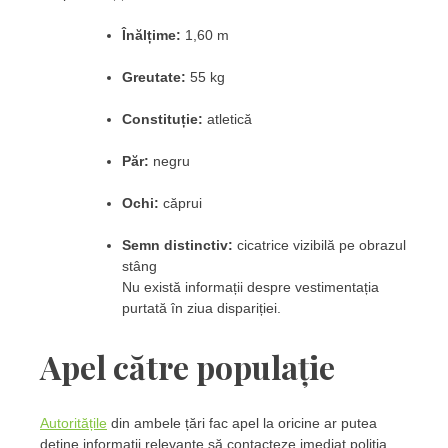
Înălțime:
1,60 m
Greutate:
55 kg
Constituție:
atletică
Păr:
negru
Ochi:
căprui
Semn distinctiv:
cicatrice vizibilă pe obrazul
stâng
Nu există informații despre vestimentația
purtată în ziua dispariției.
Apel către populație
Autoritățile
din ambele țări fac apel la oricine ar putea
deține informații relevante să contacteze imediat poliția.