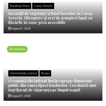
Breaking News
Careș-Severin
Incendii de vegetație și fond forestier în Caraș-
Severin. Elicoptere și zeci de pompieri luptă cu
flăcările în zone greu accesibile
August 5, 2026
4 Minutes
Administrație publică
Buzau
O comună din județul Buzău oprește iluminatul
public din cauza lipsei fondurilor. Localnicii sunt
îngrijorați de siguranța pe timpul nopții
August 5, 2026