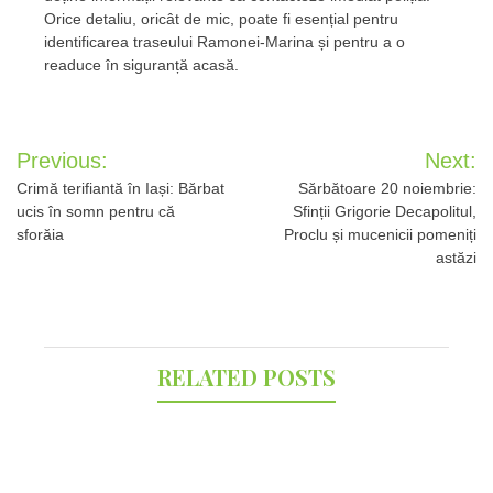
Orice detaliu, oricât de mic, poate fi esențial pentru
identificarea traseului Ramonei-Marina și pentru a o
readuce în siguranță acasă.
Post
Previous:
Next:
navigation
Crimă terifiantă în Iași: Bărbat
Sărbătoare 20 noiembrie:
ucis în somn pentru că
Sfinții Grigorie Decapolitul,
sforăia
Proclu și mucenicii pomeniți
astăzi
RELATED POSTS