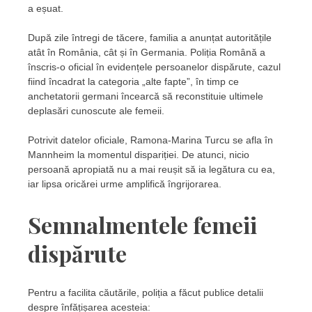
a eșuat.
După zile întregi de tăcere, familia a anunțat autoritățile
atât în România, cât și în Germania. Poliția Română a
înscris-o oficial în evidențele persoanelor dispărute, cazul
fiind încadrat la categoria „alte fapte”, în timp ce
anchetatorii germani încearcă să reconstituie ultimele
deplasări cunoscute ale femeii.
Potrivit datelor oficiale, Ramona-Marina Turcu se afla în
Mannheim la momentul dispariției. De atunci, nicio
persoană apropiată nu a mai reușit să ia legătura cu ea,
iar lipsa oricărei urme amplifică îngrijorarea.
Semnalmentele femeii
dispărute
Pentru a facilita căutările, poliția a făcut publice detalii
despre înfățișarea acesteia: