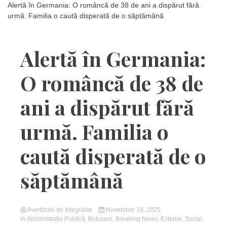
Alertă în Germania: O româncă de 38 de ani a dispărut fără
urmă. Familia o caută disperată de o săptămână
Alertă în Germania:
O româncă de 38 de
ani a dispărut fără
urmă. Familia o
caută disperată de o
săptămână
Avertizorii de Integritate
November 19, 2025
in
Administrație Publică
,
Botosani
,
Breaking News
,
Externe
,
Social
,