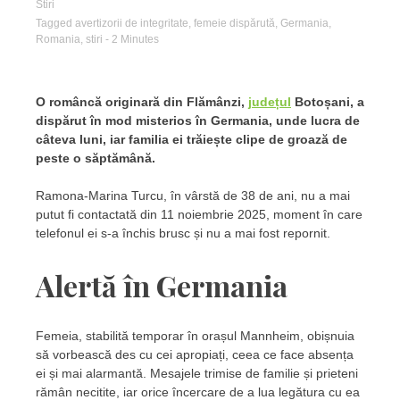
Stiri
Tagged
avertizorii de integritate
,
femeie dispărută
,
Germania
,
Romania
,
stiri
- 2 Minutes
O româncă originară din Flămânzi,
județul
Botoșani, a
dispărut în mod misterios în Germania, unde lucra de
câteva luni, iar familia ei trăiește clipe de groază de
peste o săptămână.
Ramona-Marina Turcu, în vârstă de 38 de ani, nu a mai
putut fi contactată din 11 noiembrie 2025, moment în care
telefonul ei s-a închis brusc și nu a mai fost repornit.
Alertă în Germania
Femeia, stabilită temporar în orașul Mannheim, obișnuia
să vorbească des cu cei apropiați, ceea ce face absența
ei și mai alarmantă. Mesajele trimise de familie și prieteni
rămân necitite, iar orice încercare de a lua legătura cu ea