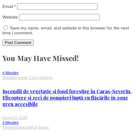
Email
*
Website
Save my name, email, and website in this browser for the next
time I comment.
You May Have Missed!
4 Minutes
Breaking News
Careș-Severin
Incendii de vegetație și fond forestier în Caraș-Severin.
Elicoptere și zeci de pompieri luptă cu flăcările în zone
greu accesibile
August 5, 2026
4 Minutes
Administrație publică
Buzau