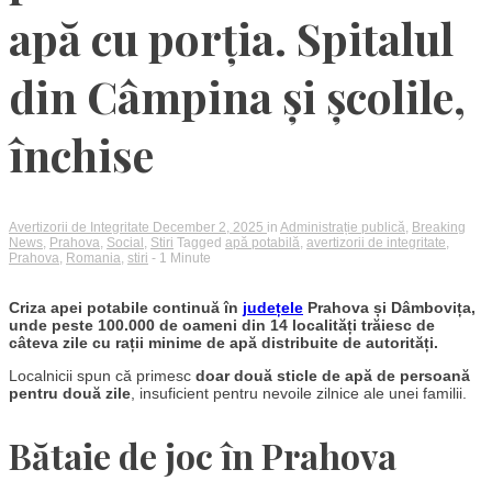
apă cu porția. Spitalul
din Câmpina și școlile,
închise
Avertizorii de Integritate
December 2, 2025
in
Administrație publică
,
Breaking
News
,
Prahova
,
Social
,
Stiri
Tagged
apă potabilă
,
avertizorii de integritate
,
Prahova
,
Romania
,
stiri
- 1 Minute
Criza apei potabile continuă în
județele
Prahova și Dâmbovița,
unde peste 100.000 de oameni din 14 localități trăiesc de
câteva zile cu rații minime de apă distribuite de autorități.
Localnicii spun că primesc
doar două sticle de apă de persoană
pentru două zile
, insuficient pentru nevoile zilnice ale unei familii.
Bătaie de joc în Prahova