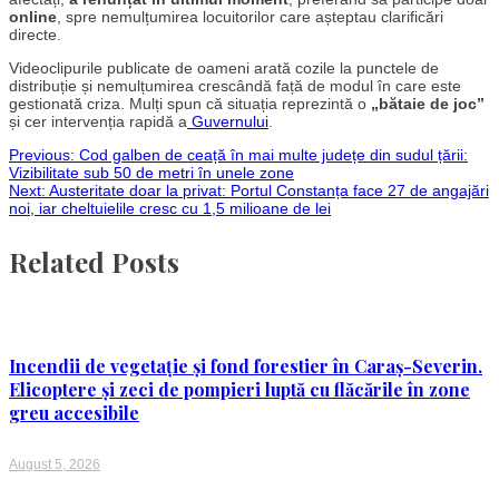
online
, spre nemulțumirea locuitorilor care așteptau clarificări
directe.
Videoclipurile publicate de oameni arată cozile la punctele de
distribuție și nemulțumirea crescândă față de modul în care este
gestionată criza. Mulți spun că situația reprezintă o
„bătaie de joc”
și cer intervenția rapidă a
Guvernului
.
Post
Previous:
Cod galben de ceață în mai multe județe din sudul țării:
Vizibilitate sub 50 de metri în unele zone
Next:
Austeritate doar la privat: Portul Constanța face 27 de angajări
navigation
noi, iar cheltuielile cresc cu 1,5 milioane de lei
Related Posts
Incendii de vegetație și fond forestier în Caraș-Severin.
Elicoptere și zeci de pompieri luptă cu flăcările în zone
greu accesibile
August 5, 2026