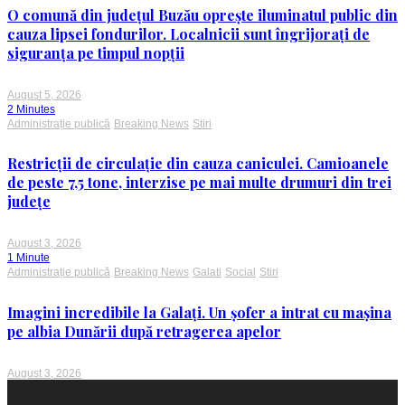
O comună din județul Buzău oprește iluminatul public din
cauza lipsei fondurilor. Localnicii sunt îngrijorați de
siguranța pe timpul nopții
August 5, 2026
2 Minutes
Administrație publică
Breaking News
Stiri
Restricții de circulație din cauza caniculei. Camioanele
de peste 7,5 tone, interzise pe mai multe drumuri din trei
județe
August 3, 2026
1 Minute
Administrație publică
Breaking News
Galati
Social
Stiri
Imagini incredibile la Galați. Un șofer a intrat cu mașina
pe albia Dunării după retragerea apelor
August 3, 2026