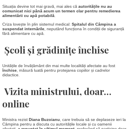
Situația devine tot mai gravă, mai ales că
autoritățile nu au
comunicat nici până acum un termen clar pentru remedierea
alimentării cu apă potabilă
.
Criza lovește în plin sistemul medical:
Spitalul din Câmpina a
suspendat internările
, neputând funcționa în condiții de siguranță
fără alimentare cu apă.
Școli și grădinițe închise
Unitățile de învățământ din mai multe localități afectate au fost
închise
, măsură luată pentru protejarea copiilor și cadrelor
didactice.
Vizita ministrului, doar…
online
Ministra rezist
Diana Buzoianu
, care trebuia să se deplaseze ieri la
Câmpina pentru a discuta cu autoritățile locale și cu oamenii
afectați,
a renunțat în ultimul moment
, preferând să participe doar