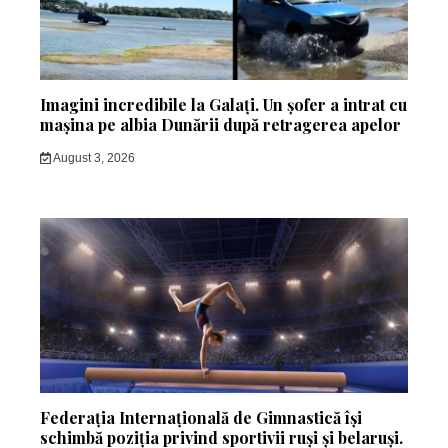
Imagini incredibile la Galați. Un șofer a intrat cu
mașina pe albia Dunării după retragerea apelor
August 3, 2026
Federația Internațională de Gimnastică își
schimbă poziția privind sportivii ruși și belaruși.