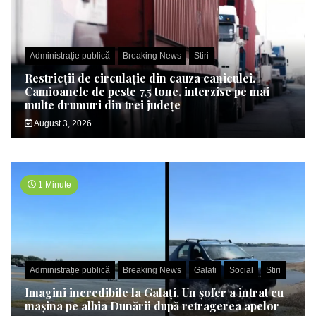
Administrație publică
Breaking News
Stiri
Restricții de circulație din cauza caniculei.
Camioanele de peste 7,5 tone, interzise pe mai
multe drumuri din trei județe
August 3, 2026
1 Minute
Administrație publică
Breaking News
Galati
Social
Stiri
Imagini incredibile la Galați. Un șofer a intrat cu
mașina pe albia Dunării după retragerea apelor