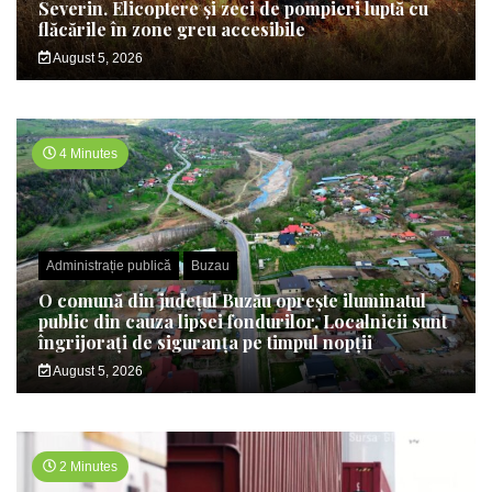
Severin. Elicoptere și zeci de pompieri luptă cu
flăcările în zone greu accesibile
August 5, 2026
4 Minutes
Administrație publică
Buzau
O comună din județul Buzău oprește iluminatul
public din cauza lipsei fondurilor. Localnicii sunt
îngrijorați de siguranța pe timpul nopții
August 5, 2026
2 Minutes