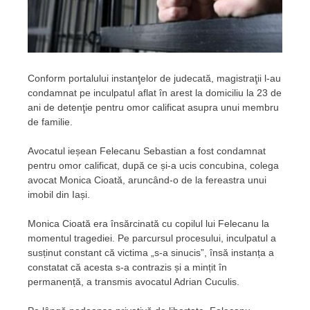
Conform portalului instanţelor de judecată, magistraţii l-au
condamnat pe inculpatul aflat în arest la domiciliu la 23 de
ani de detenţie pentru omor calificat asupra unui membru
de familie.
Avocatul ieșean Felecanu Sebastian a fost condamnat
pentru omor calificat, după ce și-a ucis concubina, colega
avocat Monica Cioată, aruncând-o de la fereastra unui
imobil din Iași.
Monica Cioată era însărcinată cu copilul lui Felecanu la
momentul tragediei. Pe parcursul procesului, inculpatul a
susținut constant că victima „s-a sinucis”, însă instanța a
constatat că acesta s-a contrazis și a mințit în
permanență, a transmis avocatul Adrian Cuculis.