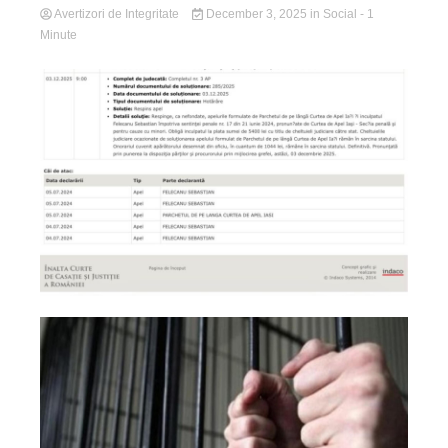
Avertizori de Integritate
December 3, 2025
in
Social
- 1
Minute