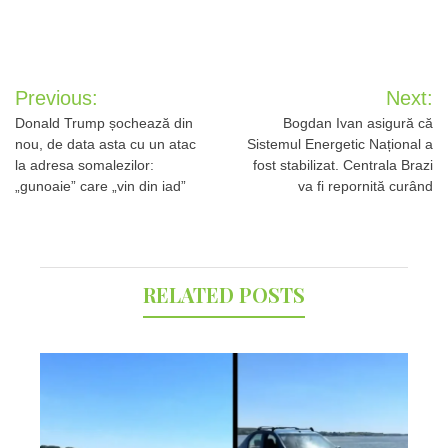
Post
Previous:
Next:
navigation
Donald Trump șochează din
Bogdan Ivan asigură că
nou, de data asta cu un atac
Sistemul Energetic Național a
la adresa somalezilor:
fost stabilizat. Centrala Brazi
„gunoaie” care „vin din iad”
va fi repornită curând
RELATED POSTS