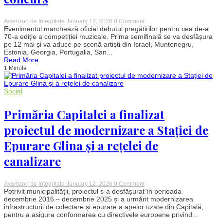
on
Avertizori de Integritate
January 12, 2026
0 Comment
România
Evenimentul marchează oficial debutul pregătirilor pentru cea de-a
și-
70-a ediție a competiției muzicale. Prima semifinală se va desfășura
a
pe 12 mai și va aduce pe scenă artiști din Israel, Muntenegru,
aflat
Estonia, Georgia, Portugalia, San...
semifinala
Read More
la
1 Minute
Eurovision
2026,
când
va
Social
cânta.
Ce
țări
Primăria Capitalei a finalizat
participă
și
proiectul de modernizare a Stației de
cine
s-
Epurare Glina și a rețelei de
a
retras
canalizare
din
concurs
on
Avertizori de Integritate
January 12, 2026
0 Comment
Primăria
Potrivit municipalității, proiectul s-a desfășurat în perioada
Capitalei
decembrie 2016 – decembrie 2025 și a urmărit modernizarea
a
infrastructurii de colectare și epurare a apelor uzate din Capitală,
finalizat
pentru a asigura conformarea cu directivele europene privind...
proiectul