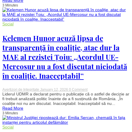
Read More
Trupul
3 Minutes
neînsuflețit
al
unui
muncitor,
localizat
Social
într-
o
pădure
Kelemen Hunor acuză lipsa de
transparență în coaliție, atac dur la
MAE al rezistei Țoiu: „Acordul UE-
Mercosur nu a fost discutat niciodată
în coaliție. Inacceptabil”
on
Avertizori de Integritate
January 12, 2026
0 Comment
Kelemen
Liderul UDMR a declarat pentru o publicație că o astfel de decizie ar
Hunor
fi trebuit analizată politic înainte de a fi susținută de România. „În
acuză
coaliție noi nu am discutat. Inacceptabil. Inacceptabil să nu...
lipsa
Read More
de
3 Minutes
transparență
în
coaliție,
atac
Social
dur