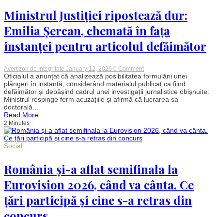
la
Ministrul Justiției ripostează dur:
MAE
al
rezistei
Emilia Șercan, chemată în fața
Țoiu:
„Acordul
instanței pentru articolul defăimător
UE-
Mercosur
nu
a
on
Avertizori de Integritate
January 12, 2026
0 Comment
fost
Ministrul
Oficialul a anunțat că analizează posibilitatea formulării unei
discutat
Justiției
plângeri în instanță, considerând materialul publicat ca fiind
niciodată
ripostează
defăimător și depășind cadrul unei investigații jurnalistice obișnuite.
în
dur:
Ministrul respinge ferm acuzațiile și afirmă că lucrarea sa
coaliție.
Emilia
Inacceptabil”
doctorală...
Șercan,
Read More
chemată
în
2 Minutes
fața
instanței
pentru
Social
articolul
defăimător
România și-a aflat semifinala la
Eurovision 2026, când va cânta. Ce
țări participă și cine s-a retras din
concurs