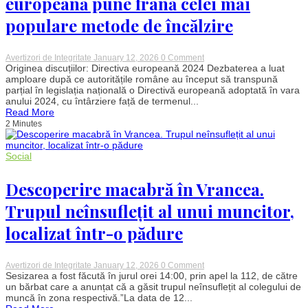
europeană pune frână celei mai
populare metode de încălzire
on
Avertizori de Integritate
January 12, 2026
0 Comment
Anul
Originea discuțiilor: Directiva europeană 2024 Dezbaterea a luat
în
amploare după ce autoritățile române au început să transpună
care
parțial în legislația națională o Directivă europeană adoptată în vara
vor
anului 2024, cu întârziere față de termenul...
fi
Read More
interzise
2 Minutes
centralele
de
apartament
pe
Social
gaz.
O
directivă
Descoperire macabră în Vrancea.
europeană
pune
Trupul neînsuflețit al unui muncitor,
frână
celei
localizat într-o pădure
mai
populare
metode
de
on
Avertizori de Integritate
January 12, 2026
0 Comment
încălzire
Descoperire
Sesizarea a fost făcută în jurul orei 14:00, prin apel la 112, de către
macabră
un bărbat care a anunțat că a găsit trupul neînsuflețit al colegului de
în
muncă în zona respectivă.”La data de 12...
Vrancea.