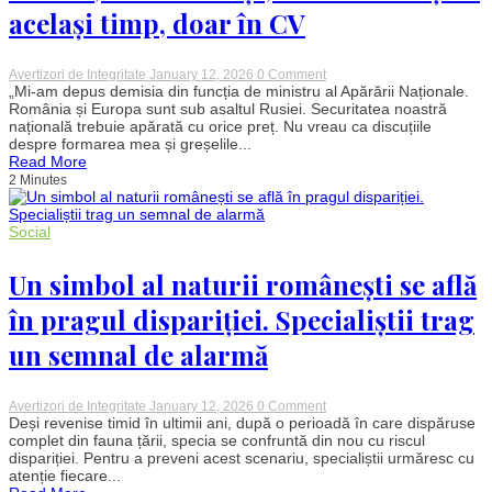
același timp, doar în CV
on
Avertizori de Integritate
January 12, 2026
0 Comment
Reziștii
„Mi-am depus demisia din funcția de ministru al Apărării Naționale.
care
România și Europa sunt sub asaltul Rusiei. Securitatea noastră
vor
națională trebuie apărată cu orice preț. Nu vreau ca discuțiile
să
despre formarea mea și greșelile...
pară
Read More
mai
2 Minutes
deștepți
decât
sunt,
studii
Social
false:
Moșteanu
demisionarul
Un simbol al naturii românești se află
din
cauza
în pragul dispariției. Specialiștii trag
minciunilor
din
un semnal de alarmă
CV;
Radu
Miruță,
două
on
Avertizori de Integritate
January 12, 2026
0 Comment
facultăți
Un
Deși revenise timid în ultimii ani, după o perioadă în care dispăruse
în
simbol
complet din fauna țării, specia se confruntă din nou cu riscul
același
al
dispariției. Pentru a preveni acest scenariu, specialiștii urmăresc cu
timp,
naturii
doar
atenție fiecare...
românești
în