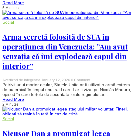
Read More
de
5 Minutes
modernizare
a
Stației
de
Social
Epurare
Glina
și
Arma secretă folosită de SUA în
a
rețelei
operațiunea din Venezuela: ”Am avut
de
canalizare
senzația că îmi explodează capul din
interior”
on
Avertizori de Integritate
January 12, 2026
0 Comment
Arma
Potrivit unui martor ocular, Statele Unite ar fi utilizat o armă extrem
secretă
de puternică în timpul unui raid care l-ar fi vizat pe Nicolás Maduro,
folosită
episod în care forțele de securitate loiale regimului ar...
de
Read More
SUA
2 Minutes
în
operațiunea
din
Venezuela:
Social
”Am
avut
Nicușor Dan a promulgat legea
senzația
că