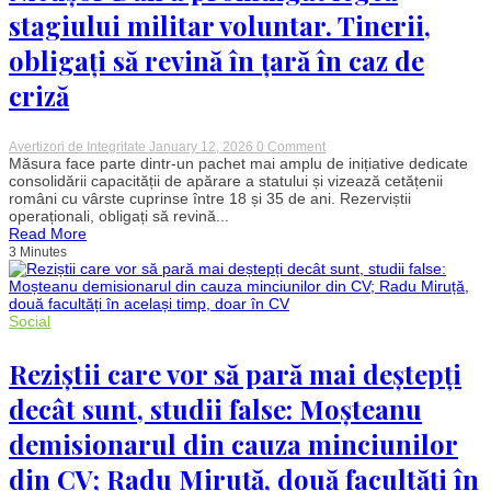
îmi
stagiului militar voluntar. Tinerii,
explodează
capul
obligați să revină în țară în caz de
din
interior”
criză
on
Avertizori de Integritate
January 12, 2026
0 Comment
Nicușor
Măsura face parte dintr-un pachet mai amplu de inițiative dedicate
Dan
consolidării capacității de apărare a statului și vizează cetățenii
a
români cu vârste cuprinse între 18 și 35 de ani. Rezerviștii
promulgat
operaționali, obligați să revină...
legea
Read More
stagiului
3 Minutes
militar
voluntar.
Tinerii,
obligați
să
Social
revină
în
țară
Reziștii care vor să pară mai deștepți
în
caz
decât sunt, studii false: Moșteanu
de
criză
demisionarul din cauza minciunilor
din CV; Radu Miruță, două facultăți în