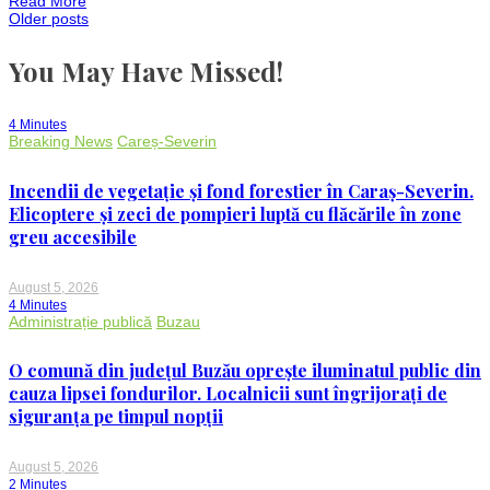
Read More
se
CV
Posts
Older posts
află
în
pragul
You May Have Missed!
navigation
dispariției.
Specialiștii
trag
un
4 Minutes
semnal
Breaking News
Careș-Severin
de
alarmă
Incendii de vegetație și fond forestier în Caraș-Severin.
Elicoptere și zeci de pompieri luptă cu flăcările în zone
greu accesibile
August 5, 2026
4 Minutes
Administrație publică
Buzau
O comună din județul Buzău oprește iluminatul public din
cauza lipsei fondurilor. Localnicii sunt îngrijorați de
siguranța pe timpul nopții
August 5, 2026
2 Minutes