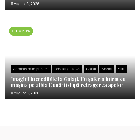
August 3, 2026
1 Minute
Administrație publică
Breaking News
Galati
Social
Stiri
Imagini incredibile la Galați. Un șofer a intrat cu
mașina pe albia Dunării după retragerea apelor
August 3, 2026