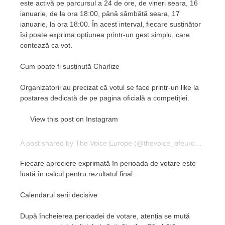
este activă pe parcursul a 24 de ore, de vineri seara, 16
ianuarie, de la ora 18:00, până sâmbătă seara, 17
ianuarie, la ora 18:00. În acest interval, fiecare susținător
își poate exprima opțiunea printr-un gest simplu, care
contează ca vot.
Cum poate fi susținută Charlize
Organizatorii au precizat că votul se face printr-un like la
postarea dedicată de pe pagina oficială a competiției.
View this post on Instagram
A post shared by The Voice Europe (@thevoice_ofeurope)
Fiecare apreciere exprimată în perioada de votare este
luată în calcul pentru rezultatul final.
Calendarul serii decisive
După încheierea perioadei de votare, atenția se mută