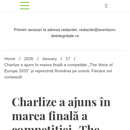
Skip
to
content
Primim sesizari la adresa redactiei: redactie@avertizori-
deintegritate.ro
Home
2026
January
17
Charlize a ajuns în marea finală a competiției „The Voice of
Europe 2025” și reprezintă România pe scenă. Fiecare vot
contează!
Charlize a ajuns în
marea finală a
competiției „The