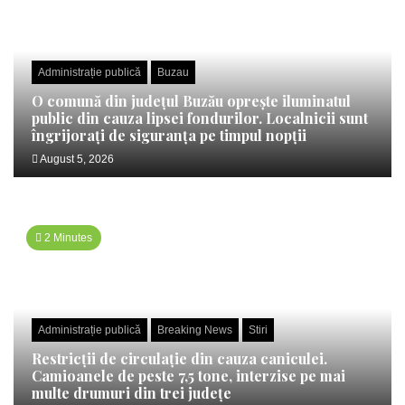
Administrație publică
Buzau
O comună din județul Buzău oprește iluminatul
public din cauza lipsei fondurilor. Localnicii sunt
îngrijorați de siguranța pe timpul nopții
August 5, 2026
2 Minutes
Administrație publică
Breaking News
Stiri
Restricții de circulație din cauza caniculei.
Camioanele de peste 7,5 tone, interzise pe mai
multe drumuri din trei județe