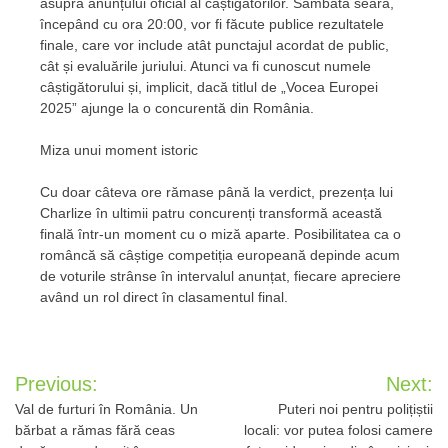
asupra anunțului oficial al câștigătorilor. Sâmbătă seara,
începând cu ora 20:00, vor fi făcute publice rezultatele
finale, care vor include atât punctajul acordat de public,
cât și evaluările juriului. Atunci va fi cunoscut numele
câștigătorului și, implicit, dacă titlul de „Vocea Europei
2025” ajunge la o concurentă din România.
Miza unui moment istoric
Cu doar câteva ore rămase până la verdict, prezența lui
Charlize în ultimii patru concurenți transformă această
finală într-un moment cu o miză aparte. Posibilitatea ca o
româncă să câștige competiția europeană depinde acum
de voturile strânse în intervalul anunțat, fiecare apreciere
având un rol direct în clasamentul final.
Post
Previous:
Next:
navigation
Val de furturi în România. Un
Puteri noi pentru polițiștii
bărbat a rămas fără ceas
locali: vor putea folosi camere