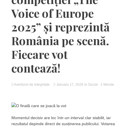
Voice of Europe
2025” și reprezintă
România pe scenă.
Fiecare vot
contează!
Avertizori de Integritate
January 17, 2026
in
Social
- 1 Minute
O finală care se joacă la vot
Momentul decisiv are loc într-un interval clar stabilit, iar
rezultatul depinde direct de susținerea publicului. Votarea