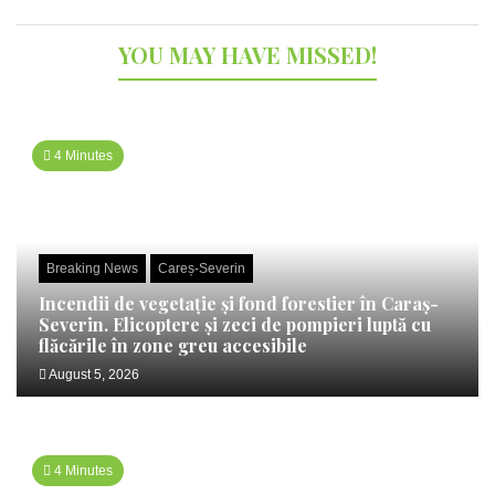
YOU MAY HAVE MISSED!
4 Minutes
Breaking News
Careș-Severin
Incendii de vegetație și fond forestier în Caraș-
Severin. Elicoptere și zeci de pompieri luptă cu
flăcările în zone greu accesibile
August 5, 2026
4 Minutes