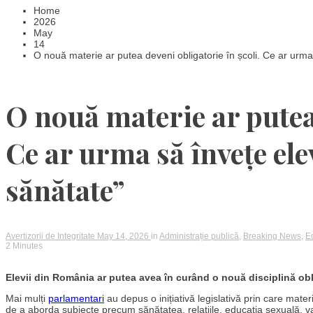
Home
2026
May
14
O nouă materie ar putea deveni obligatorie în școli. Ce ar urma 
O nouă materie ar putea 
Ce ar urma să învețe ele
sănătate”
Avertizorii de Integritate
May 14, 2026
in
Administrație publică
,
Breaking News
,
E
2 Minutes
Elevii din România ar putea avea în curând o nouă disciplină obl
Mai mulți
parlamentari
au depus o inițiativă legislativă prin care mater
de a aborda subiecte precum sănătatea, relațiile, educația sexuală, 