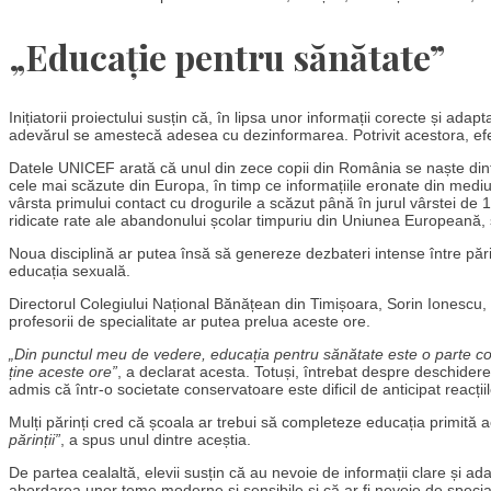
„Educație pentru sănătate”
Inițiatorii proiectului susțin că, în lipsa unor informații corecte și adap
adevărul se amestecă adesea cu dezinformarea. Potrivit acestora, efect
Datele UNICEF arată că unul din zece copii din România se naște din
cele mai scăzute din Europa, în timp ce informațiile eronate din mediul o
vârsta primului contact cu drogurile a scăzut până în jurul vârstei d
ridicate rate ale abandonului școlar timpuriu din Uniunea Europeană, 
Noua disciplină ar putea însă să genereze dezbateri intense între părinț
educația sexuală.
Directorul Colegiului Național Bănățean din Timișoara, Sorin Ionescu, 
profesorii de specialitate ar putea prelua aceste ore.
„Din punctul meu de vedere, educația pentru sănătate este o parte co
ține aceste ore”
, a declarat acesta. Totuși, întrebat despre deschiderea
admis că într-o societate conservatoare este dificil de anticipat reacțiil
Mulți părinți cred că școala ar trebui să completeze educația primită 
părinții”
, a spus unul dintre aceștia.
De partea cealaltă, elevii susțin că au nevoie de informații clare și ada
abordarea unor teme moderne și sensibile și că ar fi nevoie de specialiș