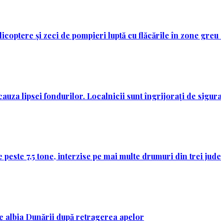
licoptere și zeci de pompieri luptă cu flăcările în zone greu
auza lipsei fondurilor. Localnicii sunt îngrijorați de sigura
 peste 7,5 tone, interzise pe mai multe drumuri din trei jud
 pe albia Dunării după retragerea apelor