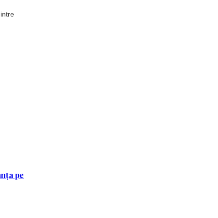
intre
anța pe