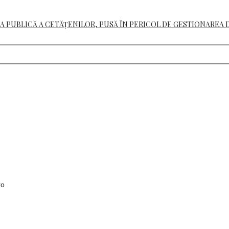
A PUBLICĂ A CETĂȚENILOR, PUSĂ ÎN PERICOL DE GESTIONAREA 
ro