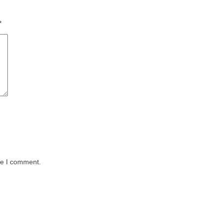
*
me I comment.