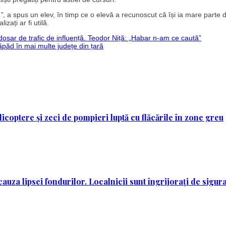
”
, a spus un elev, în timp ce o elevă a recunoscut că își ia mare parte d
zați ar fi utilă.
 dosar de trafic de influență. Teodor Niță: „Habar n-am ce caută”
prăpăd în mai multe județe din țară
licoptere și zeci de pompieri luptă cu flăcările în zone greu
auza lipsei fondurilor. Localnicii sunt îngrijorați de sigur