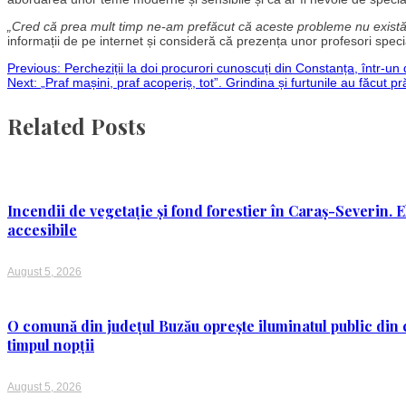
„Cred că prea mult timp ne-am prefăcut că aceste probleme nu există
informații de pe internet și consideră că prezența unor profesori speciali
Post
Previous:
Percheziții la doi procurori cunoscuți din Constanța, într-un
Next:
„Praf mașini, praf acoperiș, tot”. Grindina și furtunile au făcut 
navigation
Related Posts
Incendii de vegetație și fond forestier în Caraș-Severin. E
accesibile
August 5, 2026
O comună din județul Buzău oprește iluminatul public din c
timpul nopții
August 5, 2026