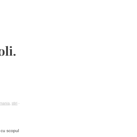
li.
mania
,
stiri
-
, cu scopul