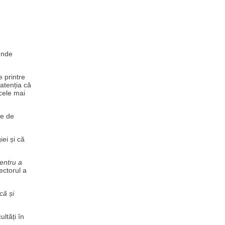
 unde
 printre
 atenția că
cele mai
te de
ei și că
entru a
ectorul a
că și
ultăți în