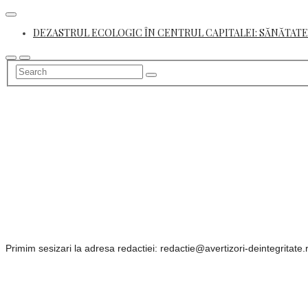
Skip
to
DEZASTRUL ECOLOGIC ÎN CENTRUL CAPITALEI: SĂNĂTATE
content
Primim sesizari la adresa redactiei: redactie@avertizori-deintegritate.