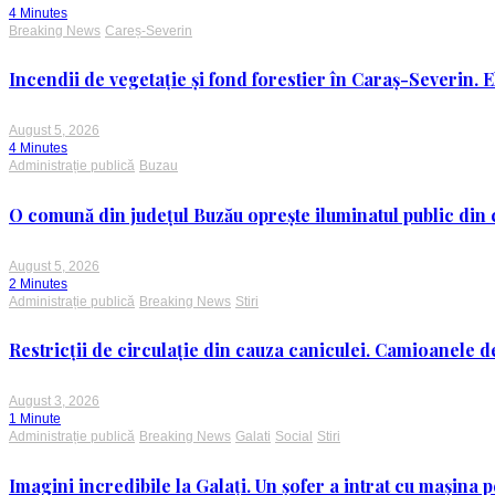
4 Minutes
Breaking News
Careș-Severin
Incendii de vegetație și fond forestier în Caraș-Severin. E
August 5, 2026
4 Minutes
Administrație publică
Buzau
O comună din județul Buzău oprește iluminatul public din c
August 5, 2026
2 Minutes
Administrație publică
Breaking News
Stiri
Restricții de circulație din cauza caniculei. Camioanele de
August 3, 2026
1 Minute
Administrație publică
Breaking News
Galati
Social
Stiri
Imagini incredibile la Galați. Un șofer a intrat cu mașina