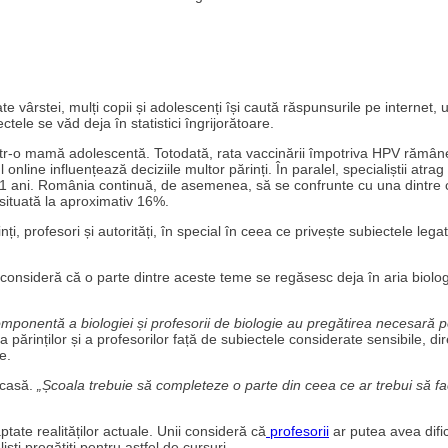
tate vârstei, mulți copii și adolescenți își caută răspunsurile pe internet,
ele se văd deja în statistici îngrijorătoare.
tr-o mamă adolescentă. Totodată, rata vaccinării împotriva HPV rămâne
nline influențează deciziile multor părinți. În paralel, specialiștii atrag
e 11 ani. România continuă, de asemenea, să se confrunte cu una dintre 
situată la aproximativ 16%.
i, profesori și autorități, în special în ceea ce privește subiectele lega
consideră că o parte dintre aceste teme se regăsesc deja în aria biologi
mponentă a biologiei și profesorii de biologie au pregătirea necesară p
 părinților și a profesorilor față de subiectele considerate sensibile, dir
e.
acasă.
„Școala trebuie să completeze o parte din ceea ce ar trebui să fa
ptate realităților actuale. Unii consideră că
profesorii
ar putea avea dific
ti pregătiți pentru astfel de cursuri.