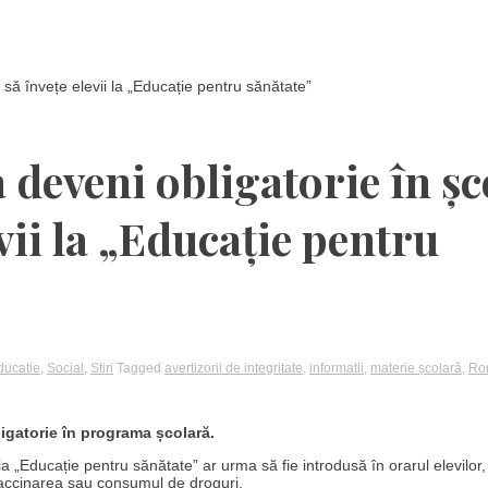
să învețe elevii la „Educație pentru sănătate”
deveni obligatorie în șco
vii la „Educație pentru
ducatie
,
Social
,
Stiri
Tagged
avertizorii de integritate
,
informatii
,
materie școlară
,
Ro
igatorie în programa școlară.
ia „Educație pentru sănătate” ar urma să fie introdusă în orarul elevilor
vaccinarea sau consumul de droguri.