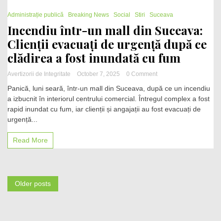
închisoare
1 Minute
cu
Administrație publică
Breaking News
Social
Stiri
Suceava
suspendare
Incendiu într-un mall din Suceava:
pentru
Clienții evacuați de urgență după ce
vânzarea
concursurilor
clădirea a fost inundată cu fum
și
luare
on
Avertizorii de Integritate
October 7, 2025
0 Comment
de
Incendiu
mită
Panică, luni seară, într-un mall din Suceava, după ce un incendiu
într-
a izbucnit în interiorul centrului comercial. Întregul complex a fost
un
rapid inundat cu fum, iar clienții și angajații au fost evacuați de
mall
din
urgență...
Suceava:
Clienții
Read More
evacuați
de
urgență
după
Posts
ce
Older posts
clădirea
a
navigation
fost
inundată