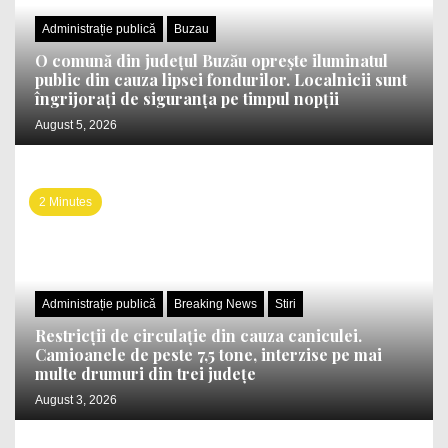
Administrație publică
Buzau
O comună din județul Buzău oprește iluminatul
public din cauza lipsei fondurilor. Localnicii sunt
îngrijorați de siguranța pe timpul nopții
August 5, 2026
2 Minutes
Administrație publică
Breaking News
Stiri
Restricții de circulație din cauza caniculei.
Camioanele de peste 7,5 tone, interzise pe mai
multe drumuri din trei județe
August 3, 2026