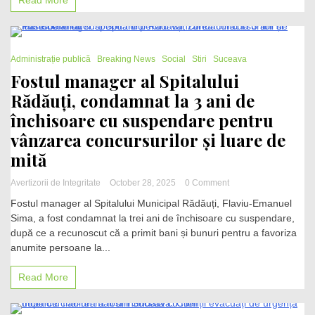
Read More
vindea
buletine
false
cetățenilor
2 Minutes
străini.
Administrație publică
Breaking News
Social
Stiri
Suceava
Sunt
Fostul manager al Spitalului
vizate
Rădăuți, condamnat la 3 ani de
și
instituții
închisoare cu suspendare pentru
publice
din
vânzarea concursurilor și luare de
Suceava
mită
on
Avertizorii de Integritate
October 28, 2025
0 Comment
Fostul
Fostul manager al Spitalului Municipal Rădăuți, Flaviu-Emanuel
manager
Sima, a fost condamnat la trei ani de închisoare cu suspendare,
al
după ce a recunoscut că a primit bani și bunuri pentru a favoriza
Spitalului
Rădăuți,
anumite persoane la...
condamnat
la
Read More
3
ani
de