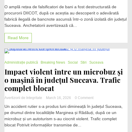
Fabrică
O amplă rețea de falsificatori de bani a fost destructurată de
ilegală
procurorii DIICOT, după ce aceștia au descoperit o adevărată
de
fabrică ilegală de bancnote ascunsă într-o zonă izolată din județul
bani,
descoperită
Suceava. Anchetatorii avertizează că...
într-
o
Read More
pădure
din
Suceava:
Peste
1 Minute
un
Administrație publică
Breaking News
Social
Stiri
Suceava
milion
Impact violent între un microbuz și
de
o mașină în județul Suceava. Trafic
euro
falși,
complet blocat
pregătiți
pentru
on
Avertizorii de Integritate
March 16, 2026
0 Comment
piața
Impact
din
Un accident rutier s-a produs luni dimineață în județul Suceava,
violent
Bulgaria
pe drumul dintre localitățile Marginea și Rădăuți, după ce un
între
microbuz și un autoturism s-au ciocnit violent. Trafic complet
un
microbuz
blocat Potrivit informațiilor transmise de...
și