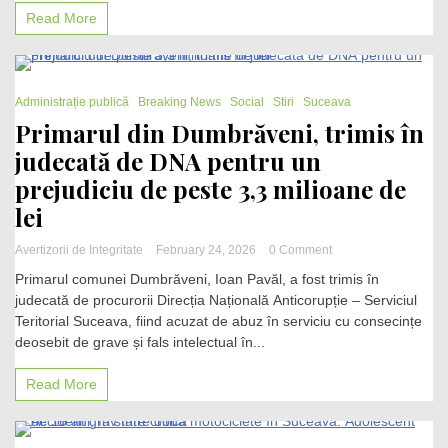
o
Read More
mașină
în
județul
Suceava.
2 Minutes
Trafic
Administrație publică
Breaking News
Social
Stiri
Suceava
complet
Primarul din Dumbrăveni, trimis în
blocat
judecată de DNA pentru un
prejudiciu de peste 3,3 milioane de
lei
on
Avertizorii de Integritate
February 24, 2026
0 Comment
Primarul
Primarul comunei Dumbrăveni, Ioan Pavăl, a fost trimis în
din
judecată de procurorii Direcția Națională Anticorupție – Serviciul
Dumbrăveni,
Teritorial Suceava, fiind acuzat de abuz în serviciu cu consecințe
trimis
în
deosebit de grave și fals intelectual în...
judecată
de
Read More
DNA
pentru
un
prejudiciu