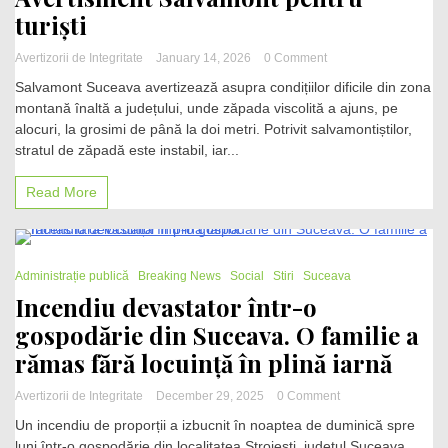
turiști
on
Avertizorii de Integritate
January 14, 2026
0 Comment
Suceava:
Salvamont Suceava avertizează asupra condițiilor dificile din zona
Strat
montană înaltă a județului, unde zăpada viscolită a ajuns, pe
de
alocuri, la grosimi de până la doi metri. Potrivit salvamontiștilor,
zăpadă
de
stratul de zăpadă este instabil, iar...
până
la
Read More
doi
metri
în
zona
1 Minute
montană.
Administrație publică
Breaking News
Social
Stiri
Suceava
Avertisment
Incendiu devastator într-o
Salvamont
gospodărie din Suceava. O familie a
pentru
turiști
rămas fără locuință în plină iarnă
on
Avertizorii de Integritate
December 29, 2025
0 Comment
Incendiu
Un incendiu de proporții a izbucnit în noaptea de duminică spre
devastator
luni într-o gospodărie din localitatea Stroiești, județul Suceava,