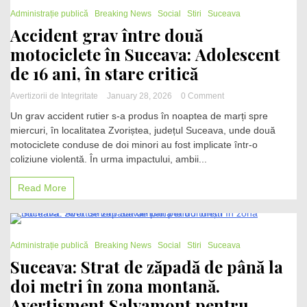
1 Minute
de
Administrație publică
Breaking News
Social
Stiri
Suceava
peste
Accident grav între două
3,3
motociclete în Suceava: Adolescent
milioane
de
de 16 ani, în stare critică
lei
on
Avertizorii de Integritate
January 28, 2026
0 Comment
Accident
Un grav accident rutier s-a produs în noaptea de marți spre
grav
miercuri, în localitatea Zvoriștea, județul Suceava, unde două
între
motociclete conduse de doi minori au fost implicate într-o
două
motociclete
coliziune violentă. În urma impactului, ambii...
în
Suceava:
Read More
Adolescent
de
16
ani,
2 Minutes
în
Administrație publică
Breaking News
Social
Stiri
Suceava
stare
Suceava: Strat de zăpadă de până la
critică
doi metri în zona montană.
Avertisment Salvamont pentru