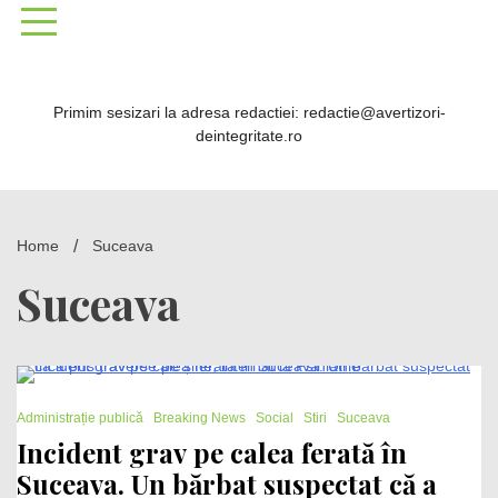
Skip
to
content
Primim sesizari la adresa redactiei: redactie@avertizori-
deintegritate.ro
Home
Suceava
Suceava
1 Minute
Administrație publică
Breaking News
Social
Stiri
Suceava
Incident grav pe calea ferată în
Suceava. Un bărbat suspectat că a