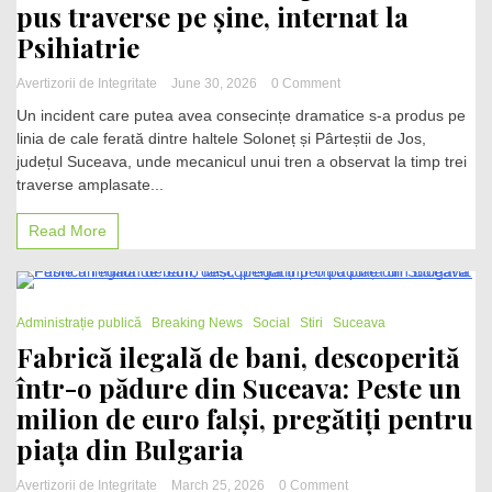
pus traverse pe șine, internat la
Psihiatrie
on
Avertizorii de Integritate
June 30, 2026
0 Comment
Incident
Un incident care putea avea consecințe dramatice s-a produs pe
grav
linia de cale ferată dintre haltele Soloneț și Pârteștii de Jos,
pe
județul Suceava, unde mecanicul unui tren a observat la timp trei
calea
ferată
traverse amplasate...
în
Suceava.
Read More
Un
bărbat
suspectat
că
2 Minutes
a
Administrație publică
Breaking News
Social
Stiri
Suceava
pus
Fabrică ilegală de bani, descoperită
traverse
într-o pădure din Suceava: Peste un
pe
șine,
milion de euro falși, pregătiți pentru
internat
la
piața din Bulgaria
Psihiatrie
on
Avertizorii de Integritate
March 25, 2026
0 Comment