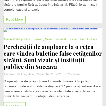
într-
lăsând o familie fără adăpost în plină iarnă. Flăcările au mistuit
o
gospodărie
complet casa și anexele,...
din
Suceava.
Read More
O
familie
a
rămas
2 Minutes
fără
Administrație publică
Breaking News
Bucuresti
Social
Stiri
Suceava
locuință
Percheziții de amploare la o rețea
în
care vindea buletine false cetățenilor
plină
iarnă
străini. Sunt vizate și instituții
publice din Suceava
on
Avertizorii de Integritate
November 25, 2025
0 Comment
Percheziții
O operațiune de proporții are loc marți dimineață în județul
de
Suceava, unde autoritățile desfășoară 17 percheziții într-un dosar
amploare
care vizează falsificarea de acte de identitate și acordarea de
la
o
domicilii fictive pentru cetățeni din Federația...
rețea
care