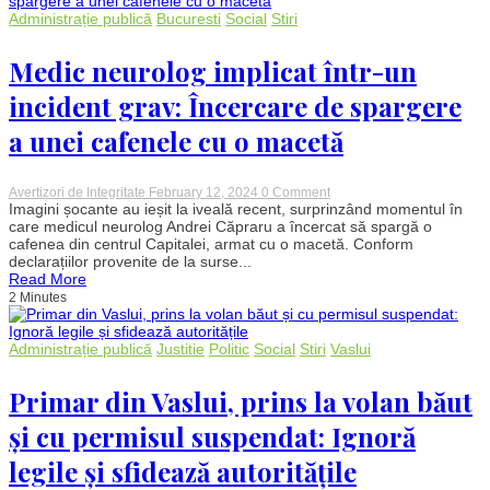
de
alcool
Administrație publică
Bucuresti
Social
Stiri
și
țigări
Medic neurolog implicat într-un
electronice
printre
tineri,
incident grav: Încercare de spargere
în
creștere
a unei cafenele cu o macetă
alarmantă
on
Avertizori de Integritate
February 12, 2024
0 Comment
Medic
Imagini șocante au ieșit la iveală recent, surprinzând momentul în
neurolog
care medicul neurolog Andrei Căpraru a încercat să spargă o
implicat
cafenea din centrul Capitalei, armat cu o macetă. Conform
într-
declarațiilor provenite de la surse...
un
Read More
incident
2 Minutes
grav:
Încercare
de
spargere
Administrație publică
Justitie
Politic
Social
Stiri
Vaslui
a
unei
cafenele
Primar din Vaslui, prins la volan băut
cu
o
și cu permisul suspendat: Ignoră
macetă
legile și sfidează autoritățile