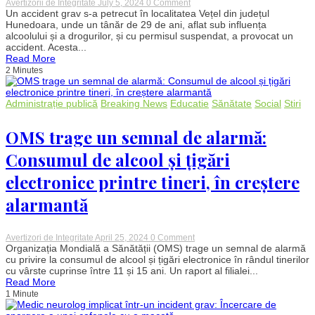
on
Avertizorii de Integritate
July 5, 2024
0 Comment
Accident
Un accident grav s-a petrecut în localitatea Vețel din județul
grav
Hunedoara, unde un tânăr de 29 de ani, aflat sub influența
în
alcoolului și a drogurilor, și cu permisul suspendat, a provocat un
Hunedoara:
accident. Acesta...
Un
Read More
tânăr
2 Minutes
drogat
și
băut
la
Administrație publică
Breaking News
Educatie
Sănătate
Social
Stiri
volan,
fuge
de
OMS trage un semnal de alarmă:
la
locul
Consumul de alcool și țigări
faptei
după
electronice printre tineri, în creștere
un
accident
alarmantă
șocant
on
Avertizori de Integritate
April 25, 2024
0 Comment
OMS
Organizația Mondială a Sănătății (OMS) trage un semnal de alarmă
trage
cu privire la consumul de alcool și țigări electronice în rândul tinerilor
un
cu vârste cuprinse între 11 și 15 ani. Un raport al filialei...
semnal
Read More
de
1 Minute
alarmă:
Consumul