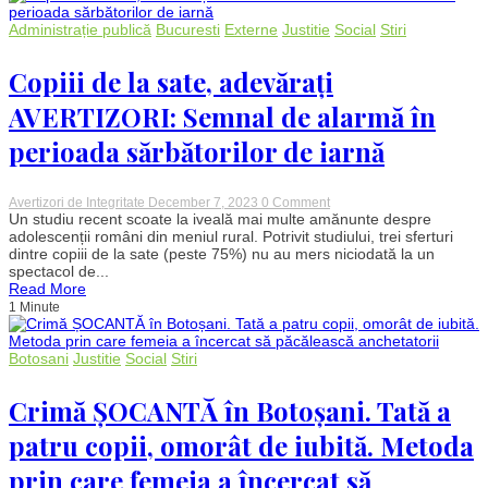
cu
mașina
Administrație publică
Bucuresti
Externe
Justitie
Social
Stiri
într-
o
intersecție
Copiii de la sate, adevărați
din
Arad!
AVERTIZORI: Semnal de alarmă în
perioada sărbătorilor de iarnă
on
Avertizori de Integritate
December 7, 2023
0 Comment
Copiii
Un studiu recent scoate la iveală mai multe amănunte despre
de
adolescenții români din meniul rural. Potrivit studiului, trei sferturi
la
dintre copiii de la sate (peste 75%) nu au mers niciodată la un
sate,
spectacol de...
adevărați
Read More
AVERTIZORI:
1 Minute
Semnal
de
alarmă
în
Botosani
Justitie
Social
Stiri
perioada
sărbătorilor
de
Crimă ȘOCANTĂ în Botoșani. Tată a
iarnă
patru copii, omorât de iubită. Metoda
prin care femeia a încercat să