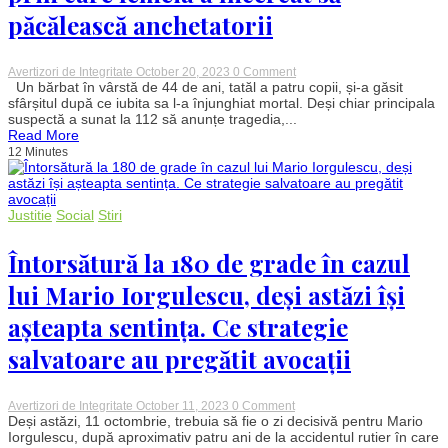
păcălească anchetatorii
on
Avertizori de Integritate
October 20, 2023
0 Comment
Crimă
Un bărbat în vârstă de 44 de ani, tatăl a patru copii, și-a găsit
ȘOCANTĂ
sfârșitul după ce iubita sa l-a înjunghiat mortal. Deși chiar principala
în
suspectă a sunat la 112 să anunțe tragedia,...
Botoșani.
Read More
Tată
12 Minutes
a
patru
copii,
omorât
de
Justitie
Social
Stiri
iubită.
Metoda
prin
Întorsătură la 180 de grade în cazul
care
femeia
lui Mario Iorgulescu, deși astăzi își
a
încercat
așteapta sentința. Ce strategie
să
păcălească
salvatoare au pregătit avocații
anchetatorii
on
Avertizori de Integritate
October 11, 2023
0 Comment
Întorsătură
Deși astăzi, 11 octombrie, trebuia să fie o zi decisivă pentru Mario
la
Iorgulescu, după aproximativ patru ani de la accidentul rutier în care
180