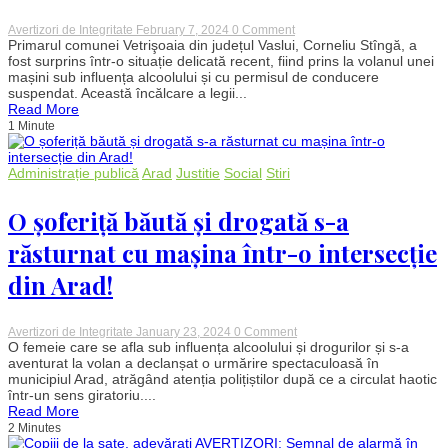
on
Avertizori de Integritate
February 7, 2024
0 Comment
Primar
Primarul comunei Vetrişoaia din județul Vaslui, Corneliu Stîngă, a
din
fost surprins într-o situație delicată recent, fiind prins la volanul unei
Vaslui,
mașini sub influența alcoolului și cu permisul de conducere
prins
suspendat. Această încălcare a legii...
la
Read More
volan
1 Minute
băut
și
cu
permisul
Administrație publică
Arad
Justitie
Social
Stiri
suspendat:
Ignoră
legile
O șoferiță băută și drogată s-a
și
sfidează
răsturnat cu mașina într-o intersecție
autoritățile
din Arad!
on
Avertizori de Integritate
January 23, 2024
0 Comment
O
O femeie care se afla sub influența alcoolului și drogurilor și s-a
șoferiță
aventurat la volan a declanșat o urmărire spectaculoasă în
băută
municipiul Arad, atrăgând atenția polițiștilor după ce a circulat haotic
și
într-un sens giratoriu....
drogată
Read More
s-
2 Minutes
a
răsturnat