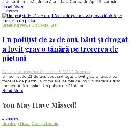
a omorât un tânăr, Judecătorii de la Curtea de Apel Bucureşti...
de
Read More
grade
2 Minutes
în
cazul
lui
Mario
Breaking News
Olt
Social
Stiri
Iorgulescu,
deși
Un polițist de 21 de ani, băut și drogat
astăzi
își
așteapta
a lovit grav o tânără pe trecerea de
sentința.
Ce
pietoni
strategie
salvatoare
au
pregătit
on
Avertizori de Integritate
September 5, 2023
0 Comment
avocații
Un
Un polițist de 21 de ani, băut și drogat a lovit grav o tânără pe
polițist
trecerea de pietoni. Victima are nevoie de îngrijiri medicale fiind
de
transportată la spital. Un polițist de 21 de ani,...
21
Read More
de
ani,
băut
You May Have Missed!
și
drogat
a
lovit
4 Minutes
grav
Breaking News
Careș-Severin
o
tânără