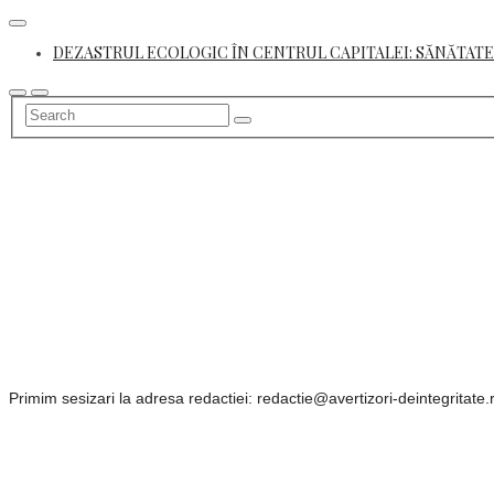
Skip
to
DEZASTRUL ECOLOGIC ÎN CENTRUL CAPITALEI: SĂNĂTATE
content
Primim sesizari la adresa redactiei: redactie@avertizori-deintegritate.