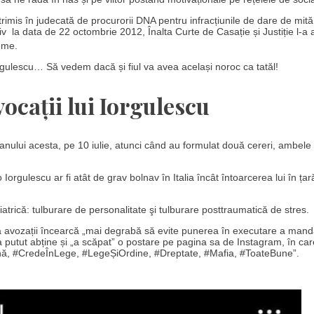
trimis în judecată de procurorii DNA pentru infracțiunile de dare de mită
tiv la data de 22 octombrie 2012, Înalta Curte de Casație și Justiție l-a 
eme.
gulescu… Să vedem dacă și fiul va avea același noroc ca tatăl!
vocații lui Iorgulescu
a anului acesta, pe 10 iulie, atunci când au formulat două cereri, ambele
orgulescu ar fi atât de grav bolnav în Italia încât întoarcerea lui în ța
hiatrică: tulburare de personalitate şi tulburare posttraumatică de stres.
d că avozații încearcă „mai degrabă să evite punerea în executare a mand
s-a putut abține și „a scăpat” o postare pe pagina sa de Instagram, în car
bună, #CredeÎnLege, #LegeȘiOrdine, #Dreptate, #Mafia, #ToateBune”.