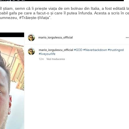
știam, semn că îi priește viața de om bolnav din Italia, a fost editată l
babil gafa pe care a facut-o și care îl putea înfunda. Acesta a scris în 
mnezeu, #Trăiește-țiViața”.