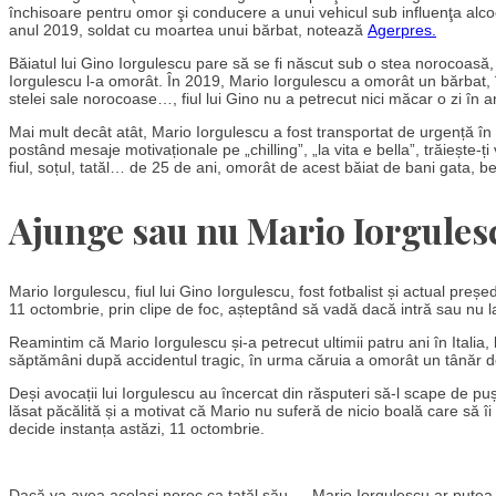
închisoare pentru omor şi conducere a unui vehicul sub influenţa alcoo
anul 2019, soldat cu moartea unui bărbat, notează
Agerpres.
Băiatul lui Gino Iorgulescu pare să se fi născut sub o stea norocoasă, d
Iorgulescu l-a omorât. În 2019, Mario Iorgulescu a omorât un bărbat, î
stelei sale norocoase…, fiul lui Gino nu a petrecut nici măcar o zi în a
Mai mult decât atât, Mario Iorgulescu a fost transportat de urgență în It
postând mesaje motivaționale pe „chilling”, „la vita e bella”, trăiește-ț
fiul, soțul, tatăl… de 25 de ani, omorât de acest băiat de bani gata, b
Ajunge sau nu Mario Iorgules
Mario Iorgulescu, fiul lui Gino Iorgulescu, fost fotbalist și actual preș
11 octombrie, prin clipe de foc, așteptând să vadă dacă intră sau nu l
Reamintim că Mario Iorgulescu și-a petrecut ultimii patru ani în Italia,
săptămâni după accidentul tragic, în urma căruia a omorât un tânăr d
Deși avocații lui Iorgulescu au încercat din răsputeri să-l scape de p
lăsat păcălită și a motivat că Mario nu suferă de nicio boală care să î
decide instanța astăzi, 11 octombrie.
Dacă va avea același noroc ca tatăl său…, Mario Iorgulescu ar putea să