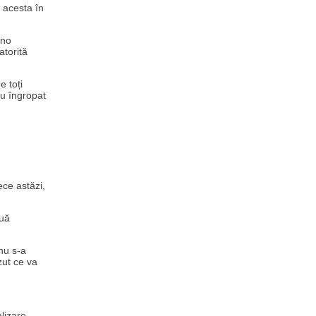
 acesta în
ino
atorită
e toți
au îngropat
ece astăzi,
ouă
nu s-a
zut ce va
lizare.