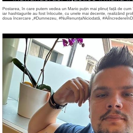
Postarea, în care putem vedea un Mario puțin mai plinuț față de cum îl 
iar hashtagurile au fost înlocuite, cu unele mai decente, realizând pro
doua încercare „#Dumnezeu, #NuRenunțaNiciodată, #AiÎncredereÎnDu