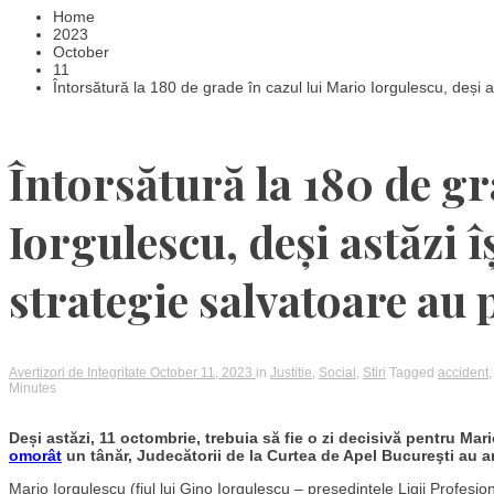
Home
2023
October
11
Întorsătură la 180 de grade în cazul lui Mario Iorgulescu, deși a
Întorsătură la 180 de gr
Iorgulescu, deși astăzi î
strategie salvatoare au 
Avertizori de Integritate
October 11, 2023
in
Justitie
,
Social
,
Stiri
Tagged
accident
Minutes
Deși astăzi, 11 octombrie, trebuia să fie o zi decisivă pentru Mar
omorât
un tânăr, Judecătorii de la Curtea de Apel Bucureşti au a
Mario Iorgulescu (fiul lui Gino Iorgulescu – preşedintele Ligii Profesio