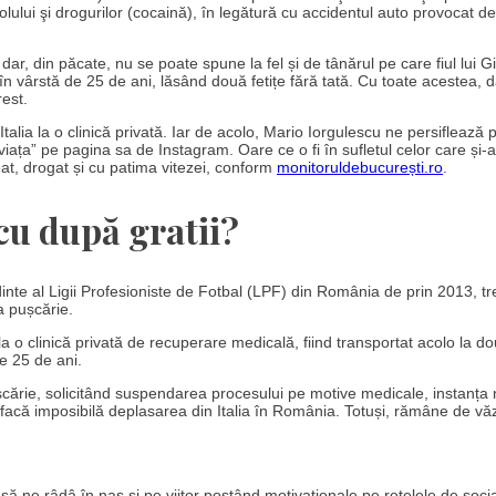
lului şi drogurilor (cocaină), în legătură cu accidentul auto provocat de
ar, din păcate, nu se poate spune la fel și de tânărul pe care fiul lui G
n vârstă de 25 de ani, lăsând două fetițe fără tată. Cu toate acestea, d
rest.
alia la o clinică privată. Iar de acolo, Mario Iorgulescu ne persiflează p
i viața” pe pagina sa de Instagram. Oare ce o fi în sufletul celor care și-
eat, drogat și cu patima vitezei, conform
monitoruldebucurești.ro
.
cu după gratii?
edinte al Ligii Profesioniste de Fotbal (LPF) din România de prin 2013, tr
a pușcărie.
 la o clinică privată de recuperare medicală, fiind transportat acolo la d
e 25 de ani.
ușcărie, solicitând suspendarea procesului pe motive medicale, instanța 
i facă imposibilă deplasarea din Italia în România. Totuși, rămâne de vă
 ne râdâ în nas și pe viitor postând motivaționale pe rețelele de socia