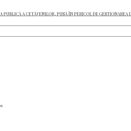
A PUBLICĂ A CETĂȚENILOR, PUSĂ ÎN PERICOL DE GESTIONAREA 
ro