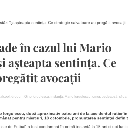
stăzi își așteapta sentința. Ce strategie salvatoare au pregătit avocații
ade în cazul lui Mario
și așteapta sentința. Ce
pregătit avocații
,
alcool
,
droguri
,
Gino Iorgulescu
,
instanță
,
Mario Iorgulescu
,
omor
,
pedeapsă
,
sfida
io Iorgulescu, după aproximativ patru ani de la accidentul rutier în
mânat pentru miercuri, 18 octombrie, pronunţarea sentinţei defini
niste de Fotbal) a fost condamnat în primă instanţă la 15 ani şi opt luni 