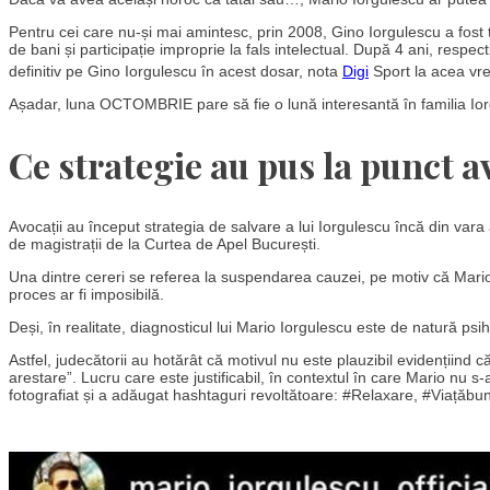
Pentru cei care nu-și mai amintesc, prin 2008, Gino Iorgulescu a fost 
de bani și participație improprie la fals intelectual. După 4 ani, respec
definitiv pe Gino Iorgulescu în acest dosar, nota
Digi
Sport la acea vr
Așadar, luna OCTOMBRIE pare să fie o lună interesantă în familia Ior
Ce strategie au pus la punct a
Avocații au început strategia de salvare a lui Iorgulescu încă din var
de magistrații de la Curtea de Apel București.
Una dintre cereri se referea la suspendarea cauzei, pe motiv că Mario I
proces ar fi imposibilă.
Deși, în realitate, diagnosticul lui Mario Iorgulescu este de natură psi
Astfel, judecătorii au hotărât că motivul nu este plauzibil evidențiin
arestare”. Lucru care este justificabil, în contextul în care Mario nu 
fotografiat și a adăugat hashtaguri revoltătoare: #Relaxare, #Viață