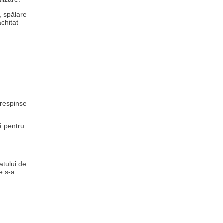
, spălare
achitat
 respinse
ră pentru
atului de
e s-a