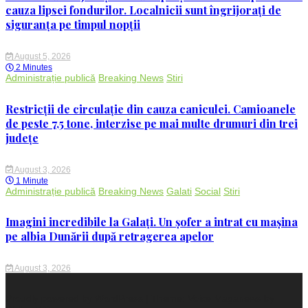
cauza lipsei fondurilor. Localnicii sunt îngrijorați de
siguranța pe timpul nopții
August 5, 2026
2 Minutes
Administrație publică
Breaking News
Stiri
Restricții de circulație din cauza caniculei. Camioanele
de peste 7,5 tone, interzise pe mai multe drumuri din trei
județe
August 3, 2026
1 Minute
Administrație publică
Breaking News
Galati
Social
Stiri
Imagini incredibile la Galați. Un șofer a intrat cu mașina
pe albia Dunării după retragerea apelor
August 3, 2026
Proudly powered by WordPress
|
Theme: Voice Maganews by