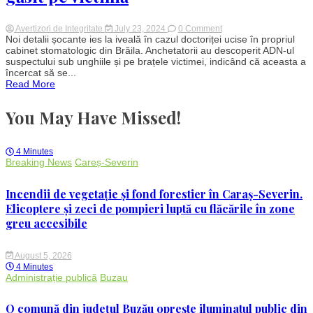
on
Avertizori de Integritate
July 23, 2024
0 Comment
Crima
Noi detalii șocante ies la iveală în cazul doctoriței ucise în propriul
din
cabinet stomatologic din Brăila. Anchetatorii au descoperit ADN-ul
Brăila:
suspectului sub unghiile și pe brațele victimei, indicând că aceasta a
Dovezi
încercat să se...
cruciale
Read More
descoperite
în
cazul
You May Have Missed!
medicului
ucis
în
propriul
4 Minutes
cabinet.
Breaking News
Careș-Severin
ADN-
ul
ucigașului
Incendii de vegetație și fond forestier în Caraș-Severin.
găsit
pe
Elicoptere și zeci de pompieri luptă cu flăcările în zone
victimă
greu accesibile
August 5, 2026
4 Minutes
Administrație publică
Buzau
O comună din județul Buzău oprește iluminatul public din