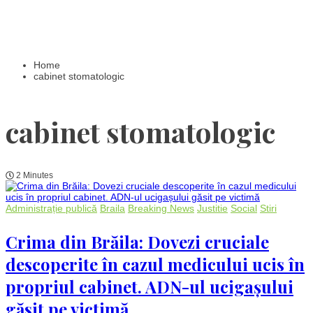
Home
cabinet stomatologic
cabinet stomatologic
2 Minutes
Administrație publică
Braila
Breaking News
Justitie
Social
Stiri
Crima din Brăila: Dovezi cruciale
descoperite în cazul medicului ucis în
propriul cabinet. ADN-ul ucigașului
găsit pe victimă