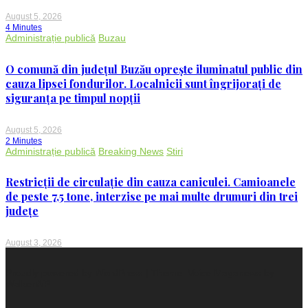
August 5, 2026
4 Minutes
Administrație publică
Buzau
O comună din județul Buzău oprește iluminatul public din
cauza lipsei fondurilor. Localnicii sunt îngrijorați de
siguranța pe timpul nopții
August 5, 2026
2 Minutes
Administrație publică
Breaking News
Stiri
Restricții de circulație din cauza caniculei. Camioanele
de peste 7,5 tone, interzise pe mai multe drumuri din trei
județe
August 3, 2026
Proudly powered by WordPress
|
Theme: Voice Maganews by
WalkerWP
.