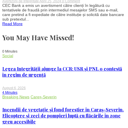
on
Avertizorii de Integritate
April 25, 2024
0 Comment
CEC
CEC Bank a emis un avertisment către clienți în legătură cu
Bank
tentativele de fraudă prin intermediul mesajelor SMS sau e-mail,
avertizează
care pretind a fi expediate de către instituție și solicită date bancare
clienții:
sub pretextul...
Atentie
Read More
la
tentativele
de
You May Have Missed!
fraudă
prin
SMS
și
0 Minutes
e-
Social
mail
Legea Integrității ajunge la CCR: USR și PNL o contestă
în regim de urgență
August 6, 2026
4 Minutes
Breaking News
Careș-Severin
Incendii de vegetație și fond forestier în Caraș-Severin.
Elicoptere și zeci de pompieri luptă cu flăcările în zone
greu accesibile