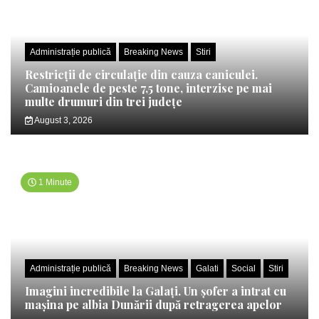
Administrație publică
Breaking News
Stiri
Restricții de circulație din cauza caniculei.
Camioanele de peste 7,5 tone, interzise pe mai
multe drumuri din trei județe
August 3, 2026
1 Minute
Administrație publică
Breaking News
Galati
Social
Stiri
Imagini incredibile la Galați. Un șofer a intrat cu
mașina pe albia Dunării după retragerea apelor