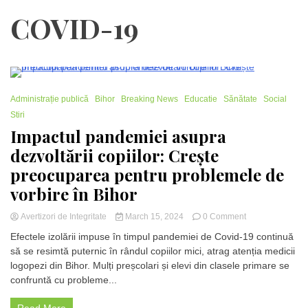
COVID-19
2 Minutes
Administrație publică
Bihor
Breaking News
Educatie
Sănătate
Social
Stiri
Impactul pandemiei asupra
dezvoltării copiilor: Crește
preocuparea pentru problemele de
vorbire în Bihor
on
Avertizori de Integritate
March 15, 2024
0 Comment
Impactul
Efectele izolării impuse în timpul pandemiei de Covid-19 continuă
pandemiei
să se resimtă puternic în rândul copiilor mici, atrag atenția medicii
asupra
logopezi din Bihor. Mulți preșcolari și elevi din clasele primare se
dezvoltării
copiilor:
confruntă cu probleme...
Crește
preocuparea