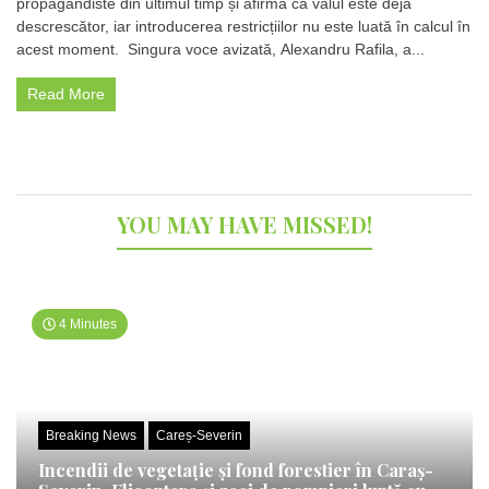
propagandiste din ultimul timp și afirmă că valul este deja
ce
descrescător, iar introducerea restricțiilor nu este luată în calcul în
agitatorii
panichează
acest moment. Singura voce avizată, Alexandru Rafila, a...
populația,
Rafila
Read More
anunță
că
valul
de
COVID-
19
YOU MAY HAVE MISSED!
este
deja
descrescător.
Singura
persoană
avizată
4 Minutes
face
lumină:
”Este
o
speculație.
Breaking News
Careș-Severin
Nu
am
Incendii de vegetație și fond forestier în Caraș-
discutat