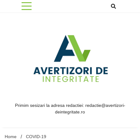
Skip
to
content
Primim sesizari la adresa redactiei: redactie@avertizori-
deintegritate.ro
Home
COVID-19