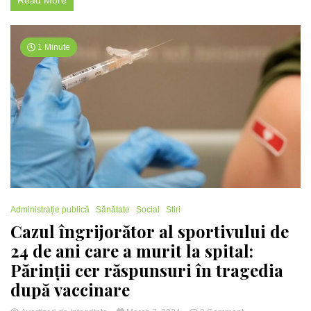
Read More
pentru
problemele
de
vorbire
1 Minute
în
Bihor
Administrație publică
Sănătate
Social
Stiri
Cazul îngrijorător al sportivului de
24 de ani care a murit la spital:
Părinții cer răspunsuri în tragedia
după vaccinare