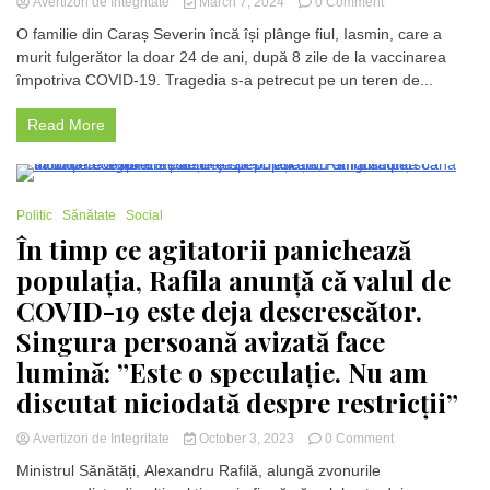
on
Avertizori de Integritate
March 7, 2024
0 Comment
Cazul
O familie din Caraș Severin încă își plânge fiul, Iasmin, care a
îngrijorător
murit fulgerător la doar 24 de ani, după 8 zile de la vaccinarea
al
împotriva COVID-19. Tragedia s-a petrecut pe un teren de...
sportivului
de
24
Read More
de
ani
care
a
2 Minutes
Politic
Sănătate
Social
murit
la
În timp ce agitatorii panichează
spital:
populația, Rafila anunță că valul de
Părinții
cer
COVID-19 este deja descrescător.
răspunsuri
Singura persoană avizată face
în
tragedia
lumină: ”Este o speculație. Nu am
după
discutat niciodată despre restricții”
vaccinare
on
Avertizori de Integritate
October 3, 2023
0 Comment
În
Ministrul Sănătăți, Alexandru Rafilă, alungă zvonurile
timp