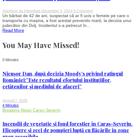
on
Avertizori de Integritate
December 3, 2024
0 Comment
Crimă
Un bărbat de 42 de ani, suspectat că ar fi ucis o femeie pe care o
șocantă
transporta cu mașina, a fost arestat preventiv marți, la decizia unui
în
judecător din Dolj. Incidentul s-a petrecut în...
Dolj:
Read More
Bărbat
arestat
preventiv
You May Have Missed!
pentru
uciderea
unei
femei
0 Minutes
pe
care
o
Nicușor Dan, după decizia Moody’s privind ratingul
transporta
României:”Este rezultatul efortului instituțiilor,
cu
mașina
cetățenilor și mediului de afaceri”
August 7, 2026
4 Minutes
Breaking News
Careș-Severin
Incendii de vegetație și fond forestier în Caraș-Severin.
Elicoptere și zeci de pompieri luptă cu flăcările în zone
greu accesibile