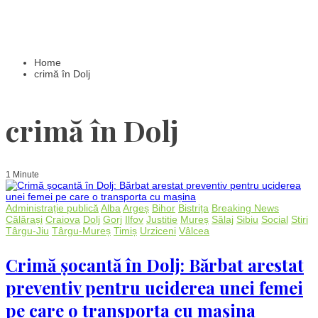
Home
crimă în Dolj
crimă în Dolj
1 Minute
Administrație publică
Alba
Argeș
Bihor
Bistrița
Breaking News
Călărași
Craiova
Dolj
Gorj
Ilfov
Justitie
Mureș
Sălaj
Sibiu
Social
Stiri
Târgu-Jiu
Târgu-Mureș
Timiș
Urziceni
Vâlcea
Crimă șocantă în Dolj: Bărbat arestat
preventiv pentru uciderea unei femei
pe care o transporta cu mașina