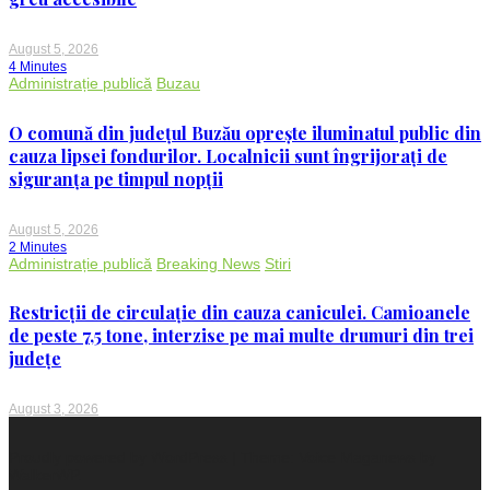
August 5, 2026
4 Minutes
Administrație publică
Buzau
O comună din județul Buzău oprește iluminatul public din
cauza lipsei fondurilor. Localnicii sunt îngrijorați de
siguranța pe timpul nopții
August 5, 2026
2 Minutes
Administrație publică
Breaking News
Stiri
Restricții de circulație din cauza caniculei. Camioanele
de peste 7,5 tone, interzise pe mai multe drumuri din trei
județe
August 3, 2026
Proudly powered by WordPress
|
Theme: Voice Maganews by
WalkerWP
.