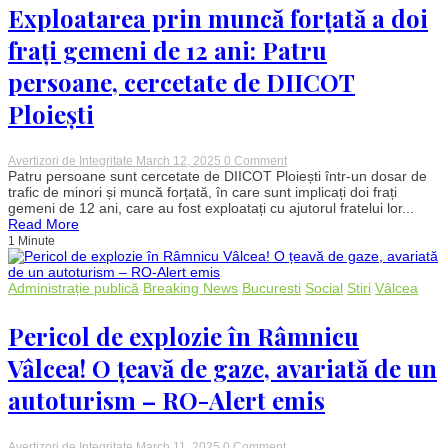
Exploatarea prin muncă forțată a doi
frați gemeni de 12 ani: Patru
persoane, cercetate de DIICOT
Ploiești
on
Avertizori de Integritate
March 12, 2025
0 Comment
Exploatarea
Patru persoane sunt cercetate de DIICOT Ploiești într-un dosar de
prin
trafic de minori și muncă forțată, în care sunt implicați doi frați
muncă
gemeni de 12 ani, care au fost exploatați cu ajutorul fratelui lor...
forțată
Read More
a
1 Minute
doi
frați
gemeni
de
Administrație publică
Breaking News
Bucuresti
Social
Stiri
Vâlcea
12
ani:
Pericol de explozie în Râmnicu
Patru
persoane,
cercetate
Vâlcea! O țeavă de gaze, avariată de un
de
DIICOT
autoturism – RO-Alert emis
Ploiești
on
Avertizori de Integritate
March 11, 2025
0 Comment