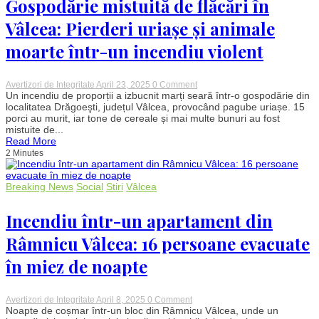
Gospodărie mistuită de flăcări în
a
schimbării
Vâlcea: Pierderi uriașe și animale
operatorului
de
moarte într-un incendiu violent
salubrizare
on
Avertizori de Integritate
April 23, 2025
0 Comment
Gospodărie
Un incendiu de proporții a izbucnit marți seară într-o gospodărie din
mistuită
localitatea Drăgoeşti, județul Vâlcea, provocând pagube uriașe. 15
de
porci au murit, iar tone de cereale și mai multe bunuri au fost
flăcări
mistuite de...
în
Read More
Vâlcea:
2 Minutes
Pierderi
uriașe
și
animale
Breaking News
Social
Stiri
Vâlcea
moarte
într-
un
Incendiu într-un apartament din
incendiu
violent
Râmnicu Vâlcea: 16 persoane evacuate
în miez de noapte
on
Avertizori de Integritate
April 8, 2025
0 Comment
Incendiu
Noapte de coșmar într-un bloc din Râmnicu Vâlcea, unde un