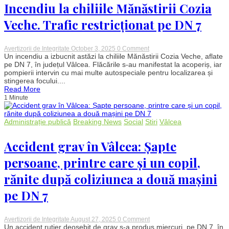
murit,
Incendiu la chiliile Mănăstirii Cozia
patru
persoane
Veche. Trafic restricționat pe DN 7
rănite
în
urma
unui
on
Avertizorii de Integritate
October 3, 2025
0 Comment
impact
Incendiu
Un incendiu a izbucnit astăzi la chiliile Mănăstirii Cozia Veche, aflate
frontal
la
pe DN 7, în județul Vâlcea. Flăcările s-au manifestat la acoperiș, iar
cu
chiliile
pompierii intervin cu mai multe autospeciale pentru localizarea și
un
Mănăstirii
stingerea focului....
TIR
Cozia
Read More
Veche.
1 Minute
Trafic
restricționat
pe
DN
Administrație publică
Breaking News
Social
Stiri
Vâlcea
7
Accident grav în Vâlcea: Șapte
persoane, printre care și un copil,
rănite după coliziunea a două mașini
pe DN 7
on
Avertizorii de Integritate
August 27, 2025
0 Comment
Accident
Un accident rutier deosebit de grav s-a produs miercuri, pe DN 7, în