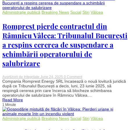
în
Vâlcea
și
Administrație publică
Breaking News
Social
Stiri
Vâlcea
Sibiu,
prejudiciu
estimat
Romprest pierde contractul din
la
peste
Râmnicu Vâlcea: Tribunalul București
106
milioane
a respins cererea de suspendare a
de
euro
schimbării operatorului de
salubrizare
on
Avertizorii de Integritate
June 24, 2025
0 Comment
Romprest
Compania Romprest Energy SRL încasează o nouă lovitură juridică
pierde
după ce Tribunalul București a decis, luni, 23 iunie 2025, să
contractul
respingă cererea prin care încerca să blocheze schimbarea
din
operatorului de salubrizare în Râmnicu Vâlcea....
Râmnicu
Read More
Vâlcea:
1 Minute
Tribunalul
București
a
respins
Administrație publică
Breaking News
Social
Stiri
Vâlcea
cererea
de
suspendare