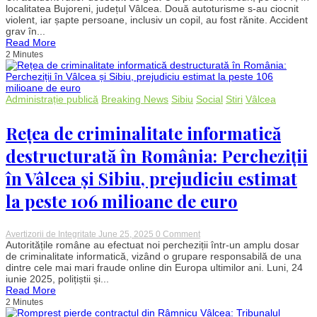
grav
localitatea Bujoreni, județul Vâlcea. Două autoturisme s-au ciocnit
în
violent, iar șapte persoane, inclusiv un copil, au fost rănite. Accident
Vâlcea:
grav în...
Șapte
Read More
persoane,
2 Minutes
printre
care
și
un
copil,
Administrație publică
Breaking News
Sibiu
Social
Stiri
Vâlcea
rănite
după
coliziunea
Rețea de criminalitate informatică
a
două
destructurată în România: Percheziții
mașini
pe
în Vâlcea și Sibiu, prejudiciu estimat
DN
7
la peste 106 milioane de euro
on
Avertizorii de Integritate
June 25, 2025
0 Comment
Rețea
Autoritățile române au efectuat noi percheziții într-un amplu dosar
de
de criminalitate informatică, vizând o grupare responsabilă de una
criminalitate
dintre cele mai mari fraude online din Europa ultimilor ani. Luni, 24
informatică
iunie 2025, polițiștii și...
destructurată
Read More
în
2 Minutes
România:
Percheziții