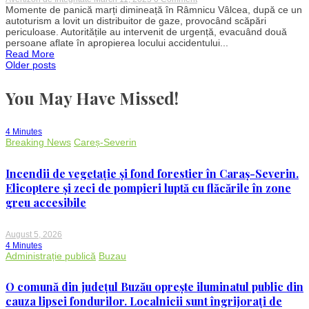
Pericol
Momente de panică marți dimineață în Râmnicu Vâlcea, după ce un
de
autoturism a lovit un distribuitor de gaze, provocând scăpări
explozie
periculoase. Autoritățile au intervenit de urgență, evacuând două
în
persoane aflate în apropierea locului accidentului...
Râmnicu
Read More
Vâlcea!
Posts
Older posts
O
țeavă
de
You May Have Missed!
navigation
gaze,
avariată
de
un
4 Minutes
autoturism
Breaking News
Careș-Severin
–
RO-
Alert
Incendii de vegetație și fond forestier în Caraș-Severin.
emis
Elicoptere și zeci de pompieri luptă cu flăcările în zone
greu accesibile
August 5, 2026
4 Minutes
Administrație publică
Buzau
O comună din județul Buzău oprește iluminatul public din
cauza lipsei fondurilor. Localnicii sunt îngrijorați de