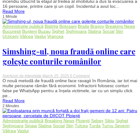
într-
incendiu izbucnit la etajul al treilea al imobilului a dus la evacuarea a
un
16 persoane, printre care și un copil. Incidentul a avut loc...
apartament
Read More
din
1 Minute
Râmnicu
Vâlcea:
Administrație publică
Bistrița
Botosani
Braila
Brașov
Breaking News
16
persoane
Bucuresti
Bușteni
Buzau
Sighet
Sighișoara
Slatina
Social
Stiri
evacuate
Urziceni
Vâlcea
Vaslui
Vrancea
în
miez
de
Simshing-ul, noua fraudă online care
noapte
golește conturile românilor
on
Avertizori de Integritate
March 25, 2025
0 Comment
Simshing-
O nouă metodă de fraudă online face ravagii în România, iar tot mai
ul,
multe persoane rămân fără economii. Infractorii folosesc conturi
noua
false pe WhatsApp pentru a înșela victimele, iar cu un simplu click
fraudă
pe...
online
Read More
care
2 Minutes
golește
conturile
românilor
Administrație publică
Breaking News
Ploiești
Sebeș
Sibiu
Sighet
Sighișoara
Sinaia
Slatina
Social
Stiri
Tulcea
Turda
Turnu Severin
Vâlcea
Vaslui