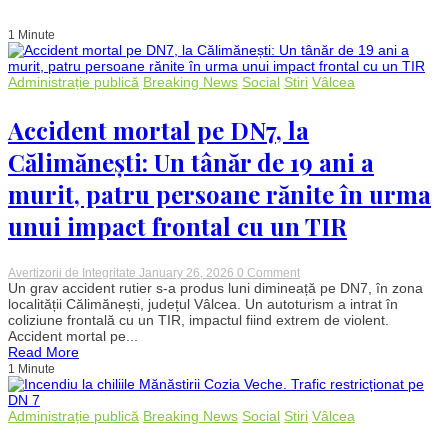
1 Minute
Administrație publică
Breaking News
Social
Stiri
Vâlcea
Accident mortal pe DN7, la
Călimănești: Un tânăr de 19 ani a
murit, patru persoane rănite în urma
unui impact frontal cu un TIR
on
Avertizorii de Integritate
January 26, 2026
0 Comment
Accident
Un grav accident rutier s-a produs luni dimineață pe DN7, în zona
mortal
localității Călimănești, județul Vâlcea. Un autoturism a intrat în
pe
coliziune frontală cu un TIR, impactul fiind extrem de violent.
DN7,
Accident mortal pe...
la
Read More
Călimănești:
1 Minute
Un
tânăr
de
19
Administrație publică
Breaking News
Social
Stiri
Vâlcea
ani
a