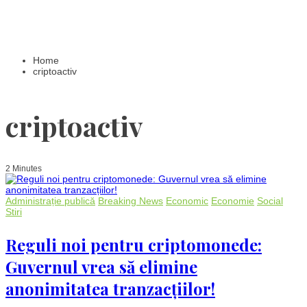
Home
criptoactiv
criptoactiv
2 Minutes
Administrație publică
Breaking News
Economic
Economie
Social
Stiri
Reguli noi pentru criptomonede:
Guvernul vrea să elimine
anonimitatea tranzacțiilor!