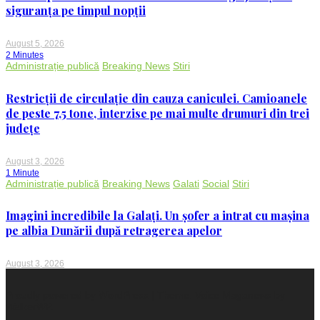
siguranța pe timpul nopții
August 5, 2026
2 Minutes
Administrație publică
Breaking News
Stiri
Restricții de circulație din cauza caniculei. Camioanele
de peste 7,5 tone, interzise pe mai multe drumuri din trei
județe
August 3, 2026
1 Minute
Administrație publică
Breaking News
Galati
Social
Stiri
Imagini incredibile la Galați. Un șofer a intrat cu mașina
pe albia Dunării după retragerea apelor
August 3, 2026
Proudly powered by WordPress
|
Theme: Voice Maganews by
WalkerWP
.