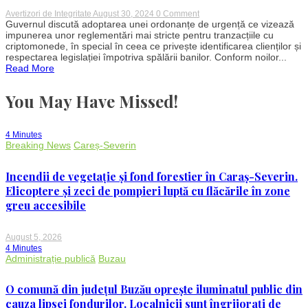
on
Avertizori de Integritate
August 30, 2024
0 Comment
Reguli
Guvernul discută adoptarea unei ordonanțe de urgență ce vizează
noi
impunerea unor reglementări mai stricte pentru tranzacțiile cu
pentru
criptomonede, în special în ceea ce privește identificarea clienților și
criptomonede:
respectarea legislației împotriva spălării banilor. Conform noilor...
Guvernul
Read More
vrea
să
elimine
You May Have Missed!
anonimitatea
tranzacțiilor!
4 Minutes
Breaking News
Careș-Severin
Incendii de vegetație și fond forestier în Caraș-Severin.
Elicoptere și zeci de pompieri luptă cu flăcările în zone
greu accesibile
August 5, 2026
4 Minutes
Administrație publică
Buzau
O comună din județul Buzău oprește iluminatul public din
cauza lipsei fondurilor. Localnicii sunt îngrijorați de