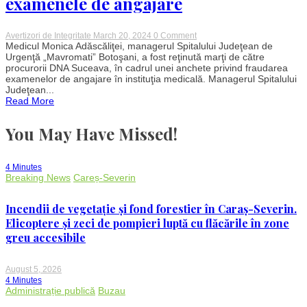
examenele de angajare
on
Avertizori de Integritate
March 20, 2024
0 Comment
Managerul
Medicul Monica Adăscăliţei, managerul Spitalului Judeţean de
spitalului
Urgenţă „Mavromati” Botoşani, a fost reţinută marţi de către
judeţean
procurorii DNA Suceava, în cadrul unei anchete privind fraudarea
Botoşani,
examenelor de angajare în instituţia medicală. Managerul Spitalului
reţinut
Judeţean...
pentru
Read More
corupţie:
Ancheta
dezvăluie
You May Have Missed!
fraude
la
examenele
de
4 Minutes
angajare
Breaking News
Careș-Severin
Incendii de vegetație și fond forestier în Caraș-Severin.
Elicoptere și zeci de pompieri luptă cu flăcările în zone
greu accesibile
August 5, 2026
4 Minutes
Administrație publică
Buzau