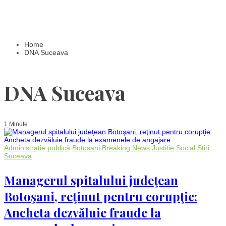
Home
DNA Suceava
DNA Suceava
1 Minute
Administrație publică
Botosani
Breaking News
Justitie
Social
Stiri
Suceava
Managerul spitalului judeţean
Botoşani, reţinut pentru corupţie:
Ancheta dezvăluie fraude la