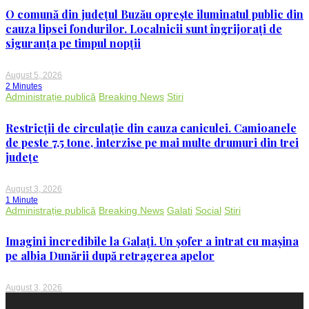
O comună din județul Buzău oprește iluminatul public din
cauza lipsei fondurilor. Localnicii sunt îngrijorați de
siguranța pe timpul nopții
August 5, 2026
2 Minutes
Administrație publică
Breaking News
Stiri
Restricții de circulație din cauza caniculei. Camioanele
de peste 7,5 tone, interzise pe mai multe drumuri din trei
județe
August 3, 2026
1 Minute
Administrație publică
Breaking News
Galati
Social
Stiri
Imagini incredibile la Galați. Un șofer a intrat cu mașina
pe albia Dunării după retragerea apelor
August 3, 2026