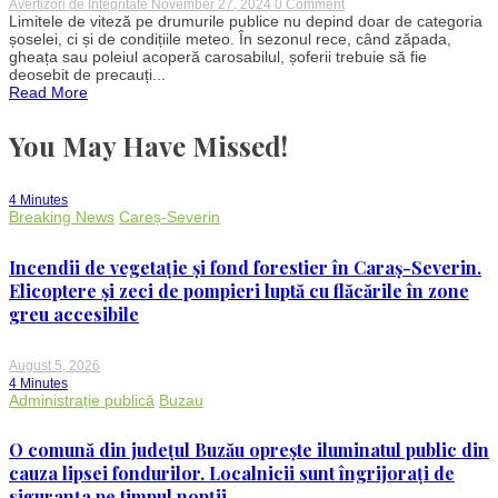
on
Avertizori de Integritate
November 27, 2024
0 Comment
Viteza
Limitele de viteză pe drumurile publice nu depind doar de categoria
maximă
șoselei, ci și de condițiile meteo. În sezonul rece, când zăpada,
legală
gheața sau poleiul acoperă carosabilul, șoferii trebuie să fie
pe
deosebit de precauți...
zăpadă:
Read More
Ce
trebuie
să
You May Have Missed!
știi
pentru
a
evita
4 Minutes
amenzile
Breaking News
Careș-Severin
Incendii de vegetație și fond forestier în Caraș-Severin.
Elicoptere și zeci de pompieri luptă cu flăcările în zone
greu accesibile
August 5, 2026
4 Minutes
Administrație publică
Buzau
O comună din județul Buzău oprește iluminatul public din
cauza lipsei fondurilor. Localnicii sunt îngrijorați de
siguranța pe timpul nopții