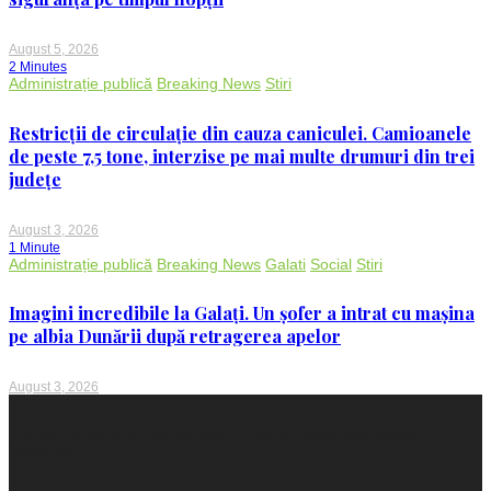
August 5, 2026
2 Minutes
Administrație publică
Breaking News
Stiri
Restricții de circulație din cauza caniculei. Camioanele
de peste 7,5 tone, interzise pe mai multe drumuri din trei
județe
August 3, 2026
1 Minute
Administrație publică
Breaking News
Galati
Social
Stiri
Imagini incredibile la Galați. Un șofer a intrat cu mașina
pe albia Dunării după retragerea apelor
August 3, 2026
Proudly powered by WordPress
|
Theme: Voice Maganews by
WalkerWP
.