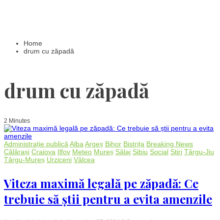
Home
drum cu zăpadă
drum cu zăpadă
2 Minutes
Administrație publică
Alba
Argeș
Bihor
Bistrița
Breaking News
Călărași
Craiova
Ilfov
Meteo
Mureș
Sălaj
Sibiu
Social
Stiri
Târgu-Jiu
Târgu-Mureș
Urziceni
Vâlcea
Viteza maximă legală pe zăpadă: Ce
trebuie să știi pentru a evita amenzile