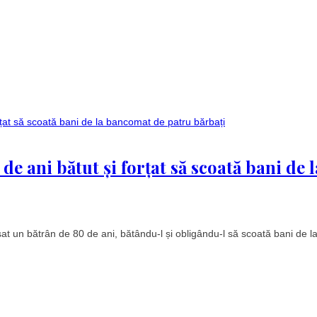
e ani bătut și forțat să scoată bani de l
at un bătrân de 80 de ani, bătându-l și obligându-l să scoată bani de l