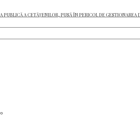
A PUBLICĂ A CETĂȚENILOR, PUSĂ ÎN PERICOL DE GESTIONAREA 
ro