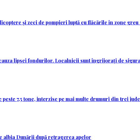
licoptere și zeci de pompieri luptă cu flăcările în zone greu
auza lipsei fondurilor. Localnicii sunt îngrijorați de sigura
 peste 7,5 tone, interzise pe mai multe drumuri din trei jud
 pe albia Dunării după retragerea apelor