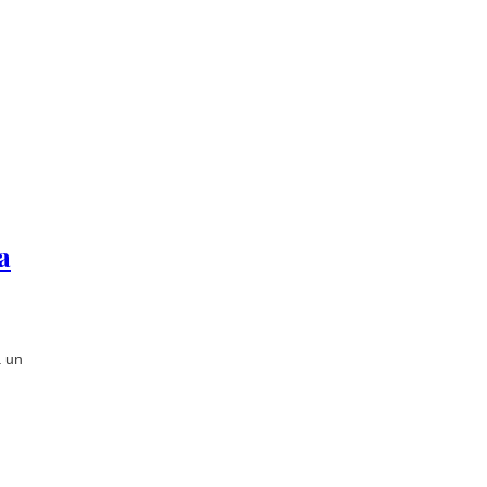
a
a un