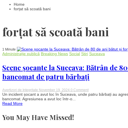
Home
forțat să scoată bani
forțat să scoată bani
1 Minute
Administrație publică
Breaking News
Social
Stiri
Suceava
Scene șocante la Suceava: Bătrân de 80 d
bancomat de patru bărbați
on
Avertizori de Integritate
November 19, 2024
0 Comment
Scene
Un incident șocant a avut loc în Suceava, unde patru bărbați au agres
șocante
bancomat. Agresiunea a avut loc într-o...
la
Read More
Suceava:
Bătrân
de
You May Have Missed!
80
de
ani