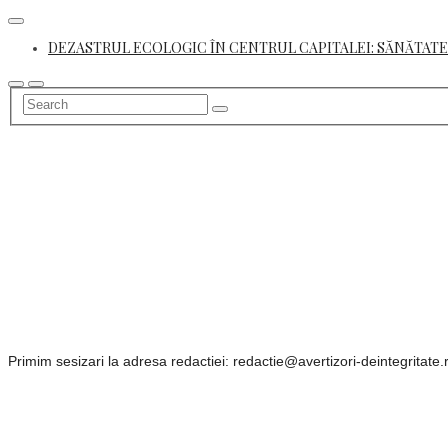
Skip
to
DEZASTRUL ECOLOGIC ÎN CENTRUL CAPITALEI: SĂNĂTATE
content
Primim sesizari la adresa redactiei: redactie@avertizori-deintegritate.