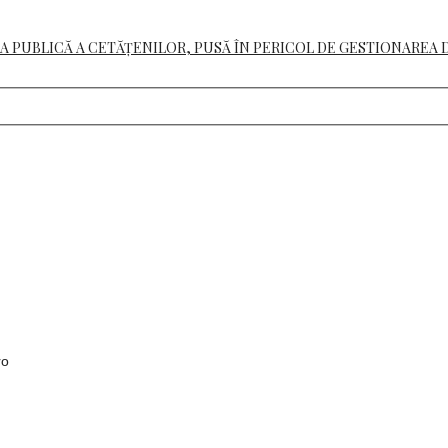
A PUBLICĂ A CETĂȚENILOR, PUSĂ ÎN PERICOL DE GESTIONAREA 
ro