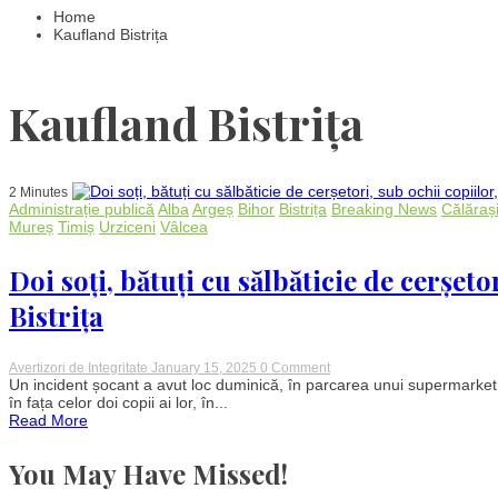
Home
Kaufland Bistrița
Kaufland Bistrița
2 Minutes
Administrație publică
Alba
Argeș
Bihor
Bistrița
Breaking News
Călăraș
Mureș
Timiș
Urziceni
Vâlcea
Doi soți, bătuți cu sălbăticie de cerșeto
Bistrița
on
Avertizori de Integritate
January 15, 2025
0 Comment
Doi
Un incident șocant a avut loc duminică, în parcarea unui supermarket K
soți,
în fața celor doi copii ai lor, în...
bătuți
Read More
cu
sălbăticie
de
You May Have Missed!
cerșetori,
sub