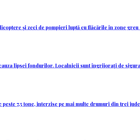
licoptere și zeci de pompieri luptă cu flăcările în zone greu
auza lipsei fondurilor. Localnicii sunt îngrijorați de sigura
 peste 7,5 tone, interzise pe mai multe drumuri din trei jud