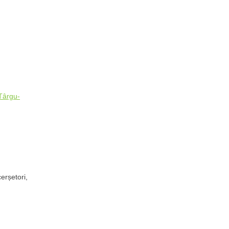
Târgu-
erșetori,