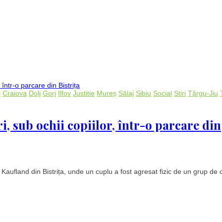
i
Craiova
Dolj
Gorj
Ilfov
Justitie
Mureș
Sălaj
Sibiu
Social
Stiri
Târgu-Jiu
ri, sub ochii copiilor, într-o parcare din
aufland din Bistrița, unde un cuplu a fost agresat fizic de un grup de c