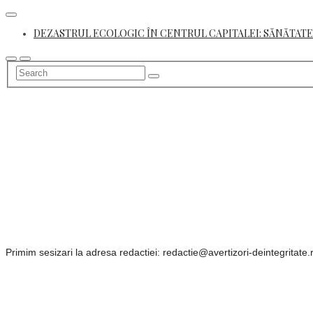
Skip
to
DEZASTRUL ECOLOGIC ÎN CENTRUL CAPITALEI: SĂNĂTATE
content
Primim sesizari la adresa redactiei: redactie@avertizori-deintegritate.