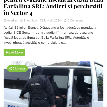
Farfallina SRL: Audieri și percheziții
în Sector 4
on
Avertizori de Integritate
July 18, 2024
0 Comment
Bianca
Astăzi, 18 iulie, Bianca Drăgușanu a fost adusă cu mandat la
Drăgușanu,
sediul SICE Sector 4 pentru audieri într-un caz de evaziune
investigată
fiscală legat de firma sa, Bella Farfallina SRL. Autoritățile
pentru
evaziune
investighează activitățile comerciale ale...
fiscală
în
Read More
cazul
Bella
Farfallina
SRL:
2 Minutes
Audieri
și
percheziții
în
Sector
4