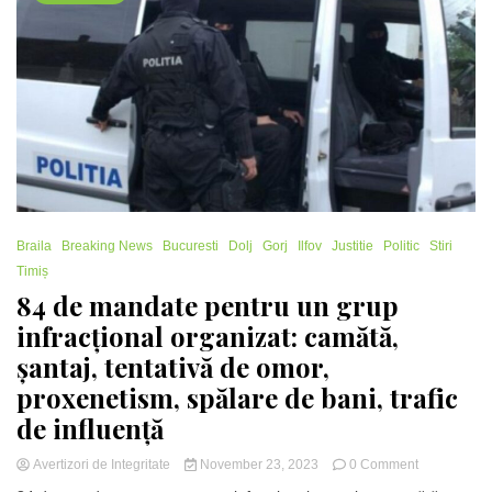
în
cinci
județe
Braila
Breaking News
Bucuresti
Dolj
Gorj
Ilfov
Justitie
Politic
Stiri
Timiș
84 de mandate pentru un grup
infracțional organizat: camătă,
șantaj, tentativă de omor,
proxenetism, spălare de bani, trafic
de influență
on
Avertizori de Integritate
November 23, 2023
0 Comment
84