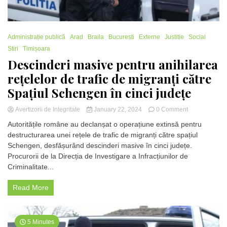
Administrație publică
Arad
Braila
Bucuresti
Externe
Justitie
Social
Stiri
Timișoara
Descinderi masive pentru anihilarea
rețelelor de trafic de migranți către
Spațiul Schengen în cinci județe
on
Avertizorii de Integritate
January 22, 2024
0 Comment
Descinderi
Autoritățile române au declanșat o operațiune extinsă pentru
masive
destructurarea unei rețele de trafic de migranți către spațiul
pentru
Schengen, desfășurând descinderi masive în cinci județe.
anihilarea
rețelelor
Procurorii de la Direcția de Investigare a Infracțiunilor de
de
Criminalitate...
trafic
de
Read More
migranți
către
Spațiul
Schengen
5 Minutes