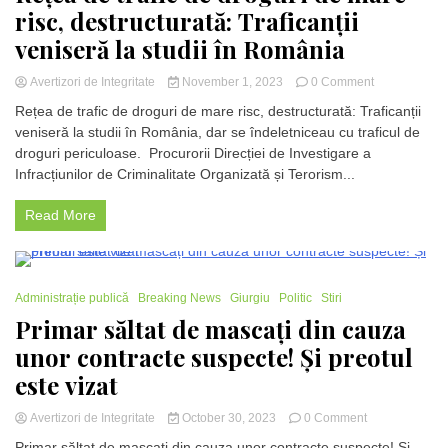
risc, destructurată: Traficanții
veniseră la studii în România
on
Avertizori de Integritate
November 1, 2023
0 Comment
Rețea
Rețea de trafic de droguri de mare risc, destructurată: Traficanții
de
veniseră la studii în România, dar se îndeletniceau cu traficul de
trafic
droguri periculoase. Procurorii Direcției de Investigare a
de
droguri
Infracțiunilor de Criminalitate Organizată și Terorism...
de
mare
Read More
risc,
destructurată:
Traficanții
veniseră
1 Minute
la
Administrație publică
Breaking News
Giurgiu
Politic
Stiri
studii
Primar săltat de mascați din cauza
în
unor contracte suspecte! Și preotul
România
este vizat
on
Avertizori de Integritate
October 30, 2023
0 Comment
Primar
Primar săltat de mascați din cauza unor contracte suspecte! Și