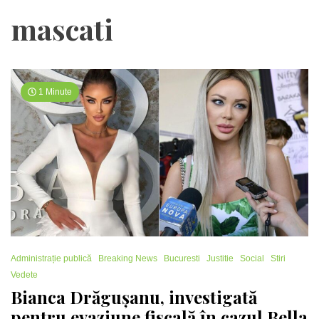
mascati
1 Minute
Administrație publică
Breaking News
Bucuresti
Justitie
Social
Stiri
Vedete
Bianca Drăgușanu, investigată
pentru evaziune fiscală în cazul Bella