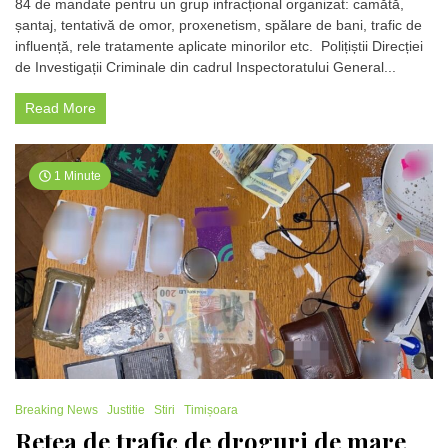
84 de mandate pentru un grup infracțional organizat: camătă,
de
șantaj, tentativă de omor, proxenetism, spălare de bani, trafic de
mandate
influență, rele tratamente aplicate minorilor etc. Polițiștii Direcției
pentru
un
de Investigații Criminale din cadrul Inspectoratului General...
grup
infracțional
Read More
organizat:
camătă,
șantaj,
tentativă
1 Minute
de
omor,
proxenetism
spălare
de
bani,
trafic
de
influență
Breaking News
Justitie
Stiri
Timișoara
Rețea de trafic de droguri de mare