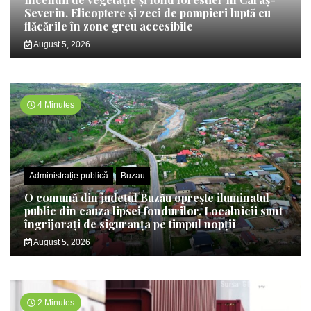
Severin. Elicoptere și zeci de pompieri luptă cu
flăcările în zone greu accesibile
August 5, 2026
4 Minutes
Administrație publică
Buzau
O comună din județul Buzău oprește iluminatul
public din cauza lipsei fondurilor. Localnicii sunt
îngrijorați de siguranța pe timpul nopții
August 5, 2026
2 Minutes