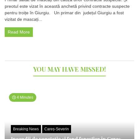
săltat
preotul este vizat în această anchetă privind contracte suspecte
de
pentru troițe în Giurgiu. Un primar din județul Giurgiu a fost
mascați
din
vizitat de mascați...
cauza
unor
Read More
contracte
suspecte!
Și
preotul
este
vizat
YOU MAY HAVE MISSED!
4 Minutes
Breaking News
Careș-Severin
Incendii de vegetație și fond forestier în Caraș-