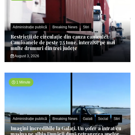
Administrație publică
Breaking News
Stiri
Restricții de circulație din cauza caniculei.
Camioanele de peste 7,5 tone, interzise pe mai
multe drumuri din trei județe
August 3, 2026
1 Minute
Administrație publică
Breaking News
Galati
Social
Stiri
Imagini incredibile la Galați. Un șofer a intrat cu
mașina pe albia Dunării după retragerea apelor