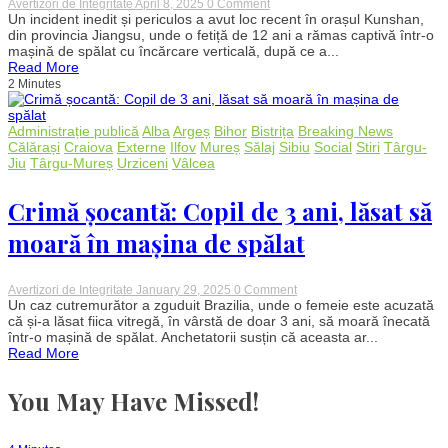
on
Avertizori de Integritate
April 8, 2025
0 Comment
S-
Un incident inedit și periculos a avut loc recent în orașul Kunshan,
a
din provincia Jiangsu, unde o fetiță de 12 ani a rămas captivă într-o
ascuns
mașină de spălat cu încărcare verticală, după ce a...
de
Read More
mama
2 Minutes
în
mașina
de
spălat
Administrație publică
Alba
Argeș
Bihor
Bistrița
Breaking News
și
Călărași
Craiova
Externe
Ilfov
Mureș
Sălaj
Sibiu
Social
Stiri
Târgu-
a
Jiu
Târgu-Mureș
Urziceni
Vâlcea
rămas
captivă!
Copilă
Crimă șocantă: Copil de 3 ani, lăsat să
de
12
moară în mașina de spălat
ani,
salvată
în
ultima
on
Avertizori de Integritate
January 29, 2025
0 Comment
clipă
Crimă
Un caz cutremurător a zguduit Brazilia, unde o femeie este acuzată
șocantă:
că și-a lăsat fiica vitregă, în vârstă de doar 3 ani, să moară înecată
Copil
într-o mașină de spălat. Anchetatorii susțin că aceasta ar...
de
Read More
3
ani,
lăsat
You May Have Missed!
să
moară
în
mașina